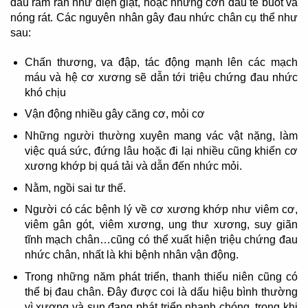
đau râm ran như điện giật, hoặc những cơn đau tê buốt và
nóng rát. Các nguyên nhân gây đau nhức chân cụ thể như
sau:
Chấn thương, va đập, tác động mạnh lên các mạch
máu và hệ cơ xương sẽ dẫn tới triệu chứng đau nhức
khó chịu
Vận động nhiều gây căng cơ, mỏi cơ
Những người thường xuyên mang vác vật nặng, làm
việc quá sức, đứng lâu hoặc đi lại nhiều cũng khiến cơ
xương khớp bị quá tải và dẫn đến nhức mỏi.
Nằm, ngồi sai tư thế.
Người có các bệnh lý về cơ xương khớp như viêm cơ,
viêm gân gót, viêm xương, ung thư xương, suy giãn
tĩnh mạch chân…cũng có thể xuất hiện triệu chứng đau
nhức chân, nhất là khi bệnh nhân vận động.
Trong những năm phát triển, thanh thiếu niên cũng có
thể bị đau chân. Đây được coi là dấu hiệu bình thường
vì xương và sụn đang phát triển nhanh chóng, trong khi