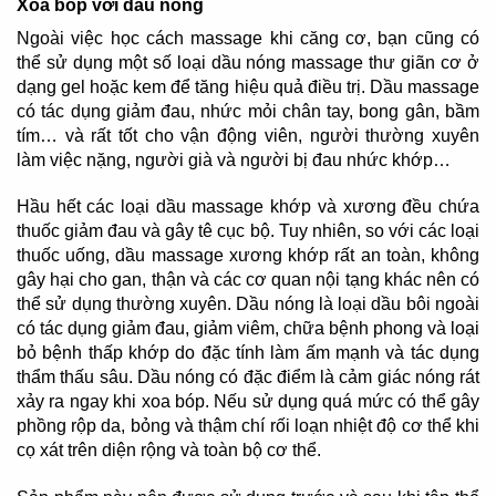
Xoa bóp với dầu nóng
Ngoài việc học cách massage khi căng cơ, bạn cũng có
thể sử dụng một số loại dầu nóng massage thư giãn cơ ở
dạng gel hoặc kem để tăng hiệu quả điều trị. Dầu massage
có tác dụng giảm đau, nhức mỏi chân tay, bong gân, bầm
tím… và rất tốt cho vận động viên, người thường xuyên
làm việc nặng, người già và người bị đau nhức khớp…
Hầu hết các loại dầu massage khớp và xương đều chứa
thuốc giảm đau và gây tê cục bộ. Tuy nhiên, so với các loại
thuốc uống, dầu massage xương khớp rất an toàn, không
gây hại cho gan, thận và các cơ quan nội tạng khác nên có
thể sử dụng thường xuyên. Dầu nóng là loại dầu bôi ngoài
có tác dụng giảm đau, giảm viêm, chữa bệnh phong và loại
bỏ bệnh thấp khớp do đặc tính làm ấm mạnh và tác dụng
thẩm thấu sâu. Dầu nóng có đặc điểm là cảm giác nóng rát
xảy ra ngay khi xoa bóp. Nếu sử dụng quá mức có thể gây
phồng rộp da, bỏng và thậm chí rối loạn nhiệt độ cơ thể khi
cọ xát trên diện rộng và toàn bộ cơ thể.