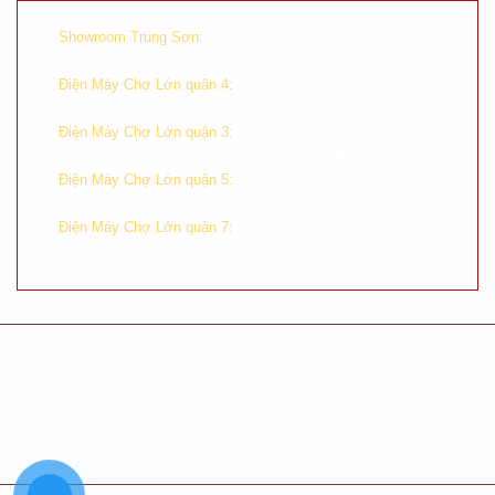
–
Số 233A – 235 – 237 Đường 9A,
Showroom Trung Sơn:
KDC Trung Sơn, Ấp 4, Bình Hưng, Bình Chánh, Tp. HCM
–
Chung cư H2, 196 Hoàng
Điện Máy Chợ Lớn quận 4:
Diệu, Phường 8, Quận 4, Tp. HCM
–
Tầng trệt, số 590 Cách Mạng
Điện Máy Chợ Lớn quận 3:
Tháng Tám, Phường 11, Quận 3, Tp. HCM
–
Tầng trệt, chung cư Hùng
Điện Máy Chợ Lớn quận 5:
Vương, Lô G, Tản Đà, Phường 11, Quận 5, Tp. HCM
–
Tầng 1 TTTM Crecent Mall,
Điện Máy Chợ Lớn quận 7:
số 101 Tôn Dật Tiên, Tân Phú, Quận 7, Tp. HCM
Chính sách bảo hành
Chính sách bảo mật
Điều khoản sử dụng
Phương thức giao hàng
Phương thức thanh toán
Chính sách đổi trả hàng
Hệ thống cửa hàng