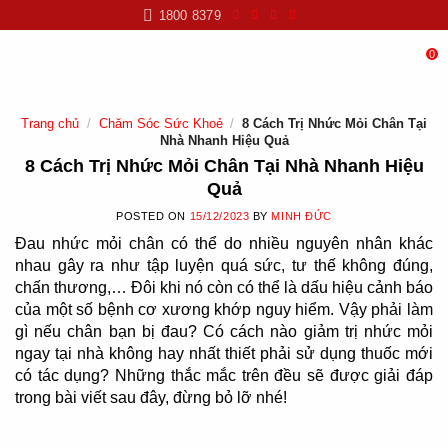
Skip
1800 8379
to
content
0
Trang chủ
/
Chăm Sóc Sức Khoẻ
/
8 Cách Trị Nhức Mỏi Chân Tại
Nhà Nhanh Hiệu Quả
8 Cách Trị Nhức Mỏi Chân Tại Nhà Nhanh Hiệu
Quả
POSTED ON
15/12/2023
BY
MINH ĐỨC
Đau nhức mỏi chân
có thể do nhiều nguyên nhân khác
nhau gây ra như tập luyện quá sức, tư thế không đúng,
chấn thương,… Đôi khi nó còn có thể là dấu hiệu cảnh báo
của một số bệnh cơ xương khớp nguy hiểm. Vậy phải làm
gì nếu chân bạn bị đau? Có cách nào giảm trị nhức mỏi
ngay tại nhà không hay nhất thiết phải sử dụng thuốc mới
có tác dụng? Những thắc mắc trên đều sẽ được giải đáp
trong bài viết sau đây, đừng bỏ lỡ nhé!