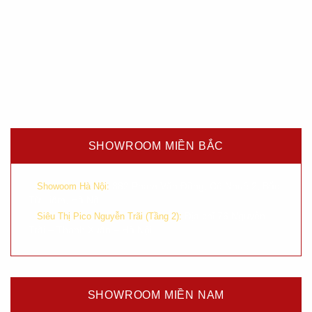
SHOWROOM MIỀN BẮC
–
382 Phạm Văn Đồng, Cổ Nhuế 2, Bắc
Showoom Hà Nội:
Từ Liêm, Hà Nội
–
Địa chỉ 76 Nguyễn
Siêu Thị Pico Nguyễn Trãi (Tầng 2):
Trãi – Thanh Xuân – Hà Nội
SHOWROOM MIỀN NAM