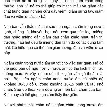
đau chân do đi đứng cả ngày thì nên ngâm chân trong
“nước lạnh” vì nó có thể giúp co mạch máu và giảm các
chất trung gian nghiên cứu gây viêm, giảm sưng tấy, giảm
đau và viêm ở các cơ bắp.
Nếu bạn vẫn thắc mắc tại sao nên ngâm chân trong nước
lạnh, chúng tôi khuyên bạn nên xem qua các loại miếng
dán hoặc miếng dán giảm đau chân khác nhau trên thị
trường, hầu hết đều là miếng dán lạnh do có tác dụng làm
mát. Có hiệu quả có thể làm giảm sưng, đau và viêm ở cơ
bắp.
Ngâm chân trong nước ấm rất tốt cho việc thư giãn. Nó có
thể giúp bạn dễ ngủ hơn vì nước ấm có thể kích thích lưu
thông máu. Vì vậy, nếu muốn thư giãn và ngủ thoải mái
hơn. Bạn nên ngâm chân trong nước ấm có nhiệt độ
khoảng 36-38 độ C trong khoảng 10-15 phút và lau khô
chân. Sau đó thoa kem dưỡng ẩm lên bàn chân của bạn.
Điều này có thể giúp bạn cảm thấy thư giãn.
Người nhức mỏi chân nên ngâm chân trong nước ấm