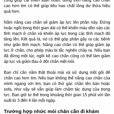
cũng giúp cải thiện tuần hoàn, đồng thời nâng cao chân
cao hơn tim có thể giúp tiêu hao chất lỏng dư thừa hiệu
quả hơn.
Nằm nâng cao chân sẽ giảm áp lực lên phần này. Đứng
hoặc ngồi trong thời gian dài có thể khiến máu dồn vào các
tĩnh mạch ở chân và khiến áp lực trong các tĩnh mạch đó
tăng lên. Kết quả là, nó có thể góp phần gây ra các bệnh
như giãn tĩnh mạch. Nâng cao chân có thể giúp giảm áp
lực ở chân, cho phép máu bị tắc nghẽn chảy ra. Nếu bạn
đã đứng một lúc, ngồi kê cao chân cũng có thể làm giảm
áp lực và giảm đau ở đôi chân mệt mỏi.
Bạn chỉ cần nằm thật thoải mái và sử dụng một gối để
chân cao hơn tim. Nếu bạn không thể nâng cao chân của
mình ngang với tim, bạn có thử gác chân lên bàn hoặc
sofa, như vậy sẽ vẫn giúp làm chậm tác dụng của trọng
lực. Bạn giữ tư thế trong khoảng thời gian 15 phút với tần
suất từ 3 đến 4 lần mỗi ngày.
Trường hợp nhức mỏi chân cần đi khám