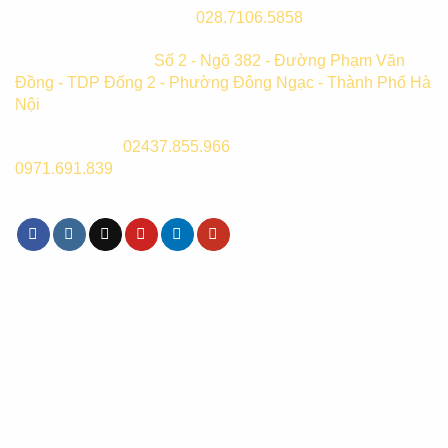
Hotline bảo hành (HCM):
028.7106.5858
(8h00-21h00)
Chi Nhánh Hà Nội:
Số 2 - Ngõ 382 - Đường Phạm Văn
Đồng - TDP Đống 2 - Phường Đông Ngạc - Thành Phố Hà
Nội
CSKH Hà Nội:
02437.855.966
(8h00-17h00) hoặc
0971.691.839
(8h00 - 21h00)