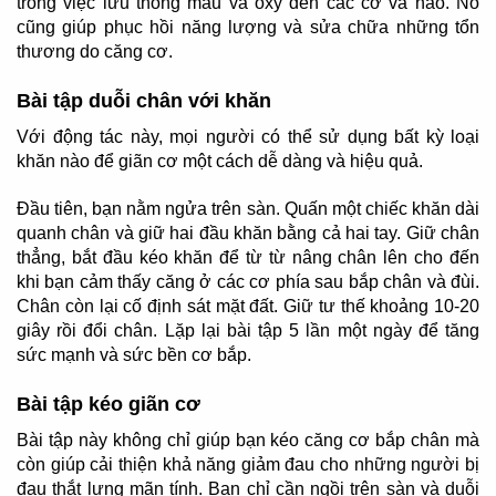
trong việc lưu thông máu và oxy đến các cơ và não. Nó
cũng giúp phục hồi năng lượng và sửa chữa những tổn
thương do căng cơ.
Bài tập duỗi chân với khăn
Với động tác này, mọi người có thể sử dụng bất kỳ loại
khăn nào để giãn cơ một cách dễ dàng và hiệu quả.
Đầu tiên, bạn nằm ngửa trên sàn. Quấn một chiếc khăn dài
quanh chân và giữ hai đầu khăn bằng cả hai tay. Giữ chân
thẳng, bắt đầu kéo khăn để từ từ nâng chân lên cho đến
khi bạn cảm thấy căng ở các cơ phía sau bắp chân và đùi.
Chân còn lại cố định sát mặt đất. Giữ tư thế khoảng 10-20
giây rồi đổi chân. Lặp lại bài tập 5 lần một ngày để tăng
sức mạnh và sức bền cơ bắp.
Bài tập kéo giãn cơ
Bài tập này không chỉ giúp bạn kéo căng cơ bắp chân mà
còn giúp cải thiện khả năng giảm đau cho những người bị
đau thắt lưng mãn tính. Bạn chỉ cần ngồi trên sàn và duỗi