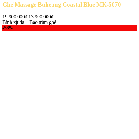
Ghế Massage Buheung Coastal Blue MK-5070
Giá
Giá
19.900.000
₫
13.900.000
₫
gốc
hiện
Bình xịt da + Bao trùm ghế
là:
tại
-56%
19.900.000₫.
là:
13.900.000₫.