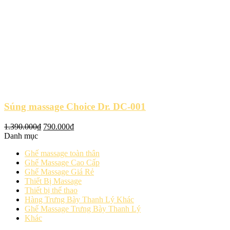
Súng massage Choice Dr. DC-001
Giá
Giá
1.390.000
₫
790.000
₫
gốc
hiện
Danh mục
là:
tại
Ghế massage toàn thân
1.390.000₫.
là:
Ghế Massage Cao Cấp
790.000₫.
Ghế Massage Giá Rẻ
Thiết Bị Massage
Thiết bị thể thao
Hàng Trưng Bày Thanh Lý Khác
Ghế Massage Trưng Bày Thanh Lý
Khác