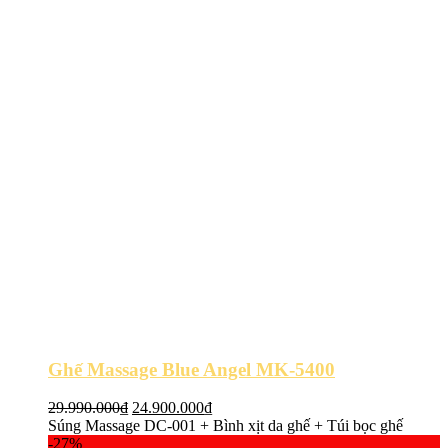
Ghế Massage Blue Angel MK-5400
Giá
Giá
29.990.000
₫
24.900.000
₫
gốc
hiện
Súng Massage DC-001 + Bình xịt da ghế + Túi bọc ghế
là:
tại
-27%