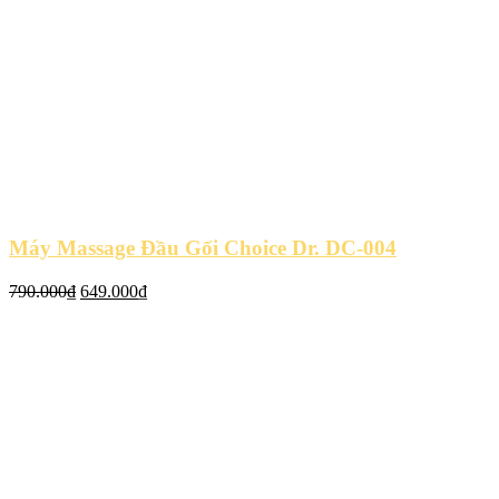
Máy Massage Đầu Gối Choice Dr. DC-004
Giá
Giá
790.000
₫
649.000
₫
gốc
hiện
là:
tại
790.000₫.
là:
649.000₫.