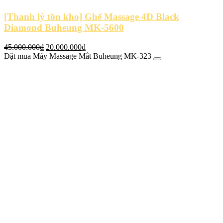
[Thanh lý tồn kho] Ghế Massage 4D Black
Diamond Buheung MK-5600
Giá
Giá
45.000.000
₫
20.000.000
₫
gốc
hiện
Đặt mua Máy Massage Mắt Buheung MK-323
là:
tại
45.000.000₫.
là:
20.000.000₫.