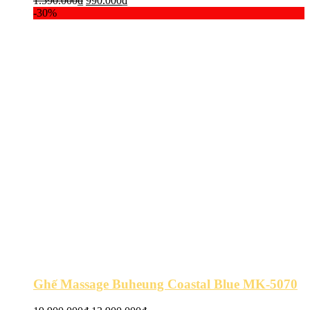
1.590.000
₫
990.000
₫
gốc
hiện
-30%
là:
tại
1.590.000₫.
là:
990.000₫.
Ghế Massage Buheung Coastal Blue MK-5070