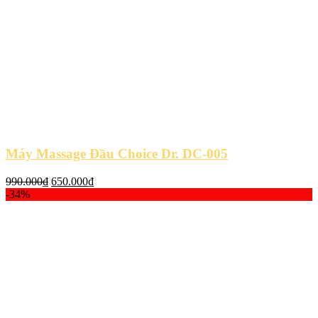
Máy Massage Đầu Choice Dr. DC-005
Giá
Giá
990.000
₫
650.000
₫
gốc
hiện
-34%
là:
tại
990.000₫.
là:
650.000₫.