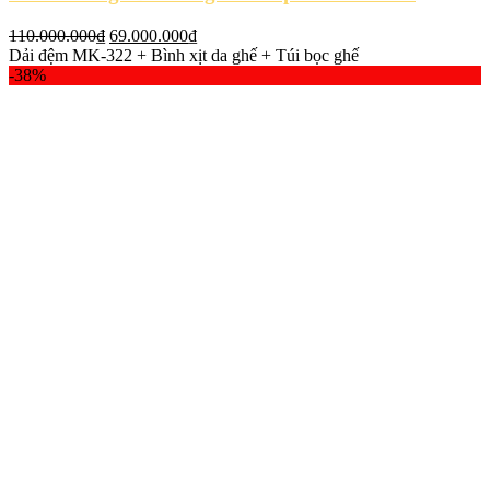
Giá
Giá
110.000.000
₫
69.000.000
₫
gốc
hiện
Dải đệm MK-322 + Bình xịt da ghế + Túi bọc ghế
là:
tại
-38%
110.000.000₫.
là:
69.000.000₫.