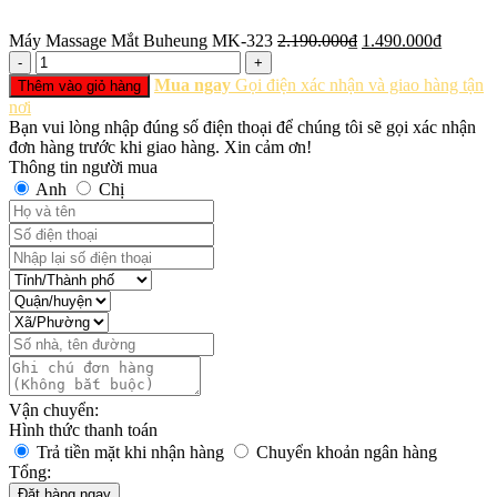
Giá
Giá
Máy Massage Mắt Buheung MK-323
2.190.000
₫
1.490.000
₫
Số
gốc
hiện
lượng
là:
tại
Mua ngay
Gọi điện xác nhận và giao hàng tận
Thêm vào giỏ hàng
2.190.000₫.
là:
nơi
1.490.0
Bạn vui lòng nhập đúng số điện thoại để chúng tôi sẽ gọi xác nhận
đơn hàng trước khi giao hàng. Xin cảm ơn!
Thông tin người mua
Anh
Chị
Vận chuyển:
Hình thức thanh toán
Trả tiền mặt khi nhận hàng
Chuyển khoản ngân hàng
Tổng:
Đặt hàng ngay