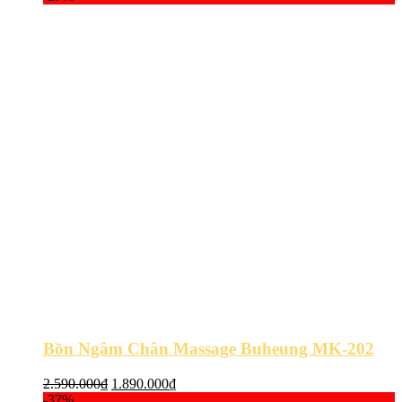
29.990.000₫.
là:
24.900.000₫.
Bồn Ngâm Chân Massage Buheung MK-202
Giá
Giá
2.590.000
₫
1.890.000
₫
gốc
hiện
-37%