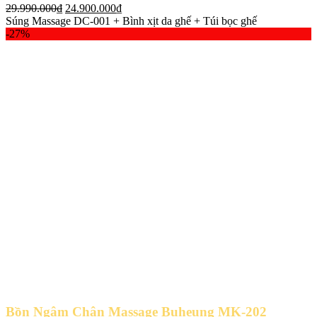
Giá
Giá
29.990.000
₫
24.900.000
₫
gốc
hiện
Súng Massage DC-001 + Bình xịt da ghế + Túi bọc ghế
là:
tại
-27%
29.990.000₫.
là:
24.900.000₫.
Bồn Ngâm Chân Massage Buheung MK-202