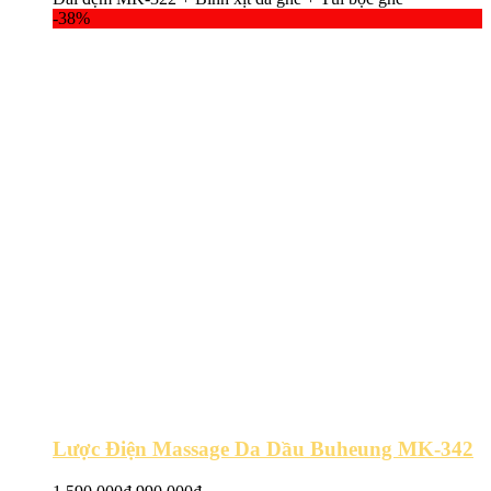
là:
tại
-38%
110.000.000₫.
là:
69.000.000₫.
Lược Điện Massage Da Dầu Buheung MK-342
Giá
Giá