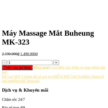
Máy Massage Mắt Buheung
MK-323
Giá
Giá
2.190.000
₫
1.490.000
₫
gốc
hiện
Số
là:
tại
lượng
2.190.000₫.
là:
Mua ngay
Gọi điện xác nhận và giao hàng tận
Thêm vào giỏ hàng
1.490.000₫.
nơi
Để Lại SĐT
Chúng tôi sẽ gọi lại MIỄN PHÍ
Trải Nghiệm
Đăng ký
trải nghiệm ghế Massage
Dịch vụ & Khuyến mãi
Chăm sóc 24/7
Bảo trì trọn đời