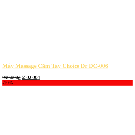
Máy Massage Cầm Tay Choice Dr DC-006
Giá
Giá
990.000
₫
650.000
₫
gốc
hiện
-19%
là:
tại
990.000₫.
là:
650.000₫.