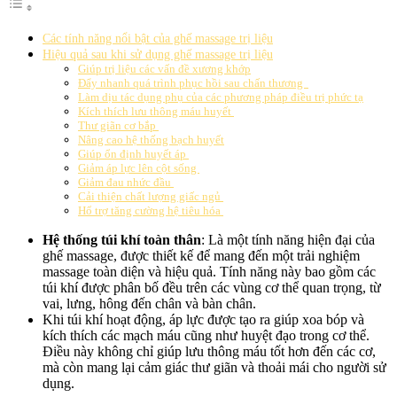
Các tính năng nổi bật của ghế massage trị liệu
Hiệu quả sau khi sử dụng ghế massage trị liệu
Giúp trị liệu các vấn đề xương khớp
Đẩy nhanh quá trình phục hồi sau chấn thương
Làm dịu tác dụng phụ của các phương pháp điều trị phức tạ
Kích thích lưu thông máu huyết
Thư giãn cơ bắp
Nâng cao hệ thống bạch huyết
Giúp ổn định huyết áp
Giảm áp lực lên cột sống
Giảm đau nhức đầu
Cải thiện chất lượng giấc ngủ
Hổ trợ tăng cường hệ tiêu hóa
Hệ thống túi khí toàn thân
: Là một tính năng hiện đại của
ghế massage, được thiết kế để mang đến một trải nghiệm
massage toàn diện và hiệu quả. Tính năng này bao gồm các
túi khí được phân bố đều trên các vùng cơ thể quan trọng, từ
vai, lưng, hông đến chân và bàn chân.
Khi túi khí hoạt động, áp lực được tạo ra giúp xoa bóp và
kích thích các mạch máu cũng như huyệt đạo trong cơ thể.
Điều này không chỉ giúp lưu thông máu tốt hơn đến các cơ,
mà còn mang lại cảm giác thư giãn và thoải mái cho người sử
dụng.