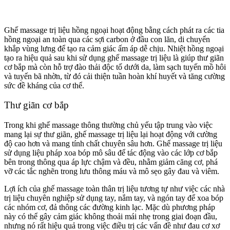
Ghế massage trị liệu hồng ngoại hoạt động bằng cách phát ra các tia
hồng ngoại an toàn qua các sợi carbon ở đầu con lăn, di chuyển
khắp vùng lưng để tạo ra cảm giác ấm áp dễ chịu. Nhiệt hồng ngoại
tạo ra hiệu quả sau khi sử dụng ghế massage trị liệu là giúp thư giãn
cơ bắp mà còn hỗ trợ đào thải độc tố dưới da, làm sạch tuyến mồ hôi
và tuyến bã nhờn, từ đó cải thiện tuần hoàn khí huyết và tăng cường
sức đề kháng của cơ thể.
Thư giãn cơ bắp
Trong khi ghế massage thông thường chủ yếu tập trung vào việc
mang lại sự thư giãn, ghế massage trị liệu lại hoạt động với cường
độ cao hơn và mang tính chất chuyên sâu hơn. Ghế massage trị liệu
sử dụng liệu pháp xoa bóp mô sâu để tác động vào các lớp cơ bắp
bên trong thông qua áp lực chậm và đều, nhằm giảm căng cơ, phá
vỡ các tắc nghẽn trong lưu thông máu và mô sẹo gây đau và viêm.
Lợi ích của ghế massage toàn thân trị liệu tương tự như việc các nhà
trị liệu chuyên nghiệp sử dụng tay, nắm tay, và ngón tay để xoa bóp
các nhóm cơ, đả thông các đường kinh lạc. Mặc dù phương pháp
này có thể gây cảm giác không thoải mái nhẹ trong giai đoạn đầu,
nhưng nó rất hiệu quả trong việc điều trị các vấn đề như đau cơ xơ