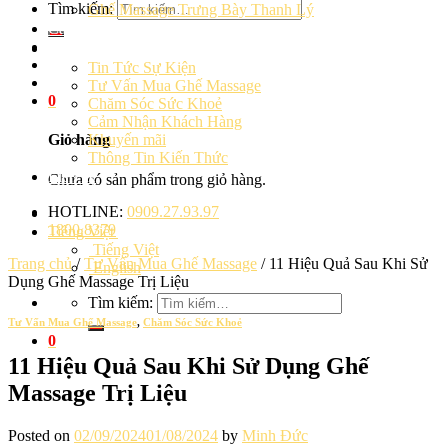
Tìm kiếm:
Ghế Massage Trưng Bày Thanh Lý
Cảm Nhận Khách Hàng
Blog
Tin Tức Sự Kiện
Tư Vấn Mua Ghế Massage
0
Chăm Sóc Sức Khoẻ
Cảm Nhận Khách Hàng
Khuyến mãi
Giỏ hàng
Thông Tin Kiến Thức
Liên hệ
Chưa có sản phẩm trong giỏ hàng.
HOTLINE:
0909.27.93.97
1800.8379
Tiếng Việt
Tiếng Việt
Trang chủ
/
Tư Vấn Mua Ghế Massage
/
11 Hiệu Quả Sau Khi Sử
English
Dụng Ghế Massage Trị Liệu
Tìm kiếm:
Tư Vấn Mua Ghế Massage
,
Chăm Sóc Sức Khoẻ
0
11 Hiệu Quả Sau Khi Sử Dụng Ghế
Massage Trị Liệu
Posted on
02/09/2024
01/08/2024
by
Minh Đức