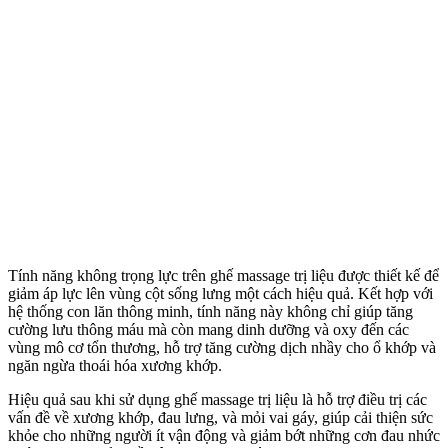
Tính năng không trọng lực trên ghế massage trị liệu được thiết kế để
giảm áp lực lên vùng cột sống lưng một cách hiệu quả. Kết hợp với
hệ thống con lăn thông minh, tính năng này không chỉ giúp tăng
cường lưu thông máu mà còn mang dinh dưỡng và oxy đến các
vùng mô cơ tổn thương, hỗ trợ tăng cường dịch nhầy cho ổ khớp và
ngăn ngừa thoái hóa xương khớp.
Hiệu quả sau khi sử dụng ghế massage trị liệu là hỗ trợ điều trị các
vấn đề về xương khớp, đau lưng, và mỏi vai gáy, giúp cải thiện sức
khỏe cho những người ít vận động và giảm bớt những cơn đau nhức