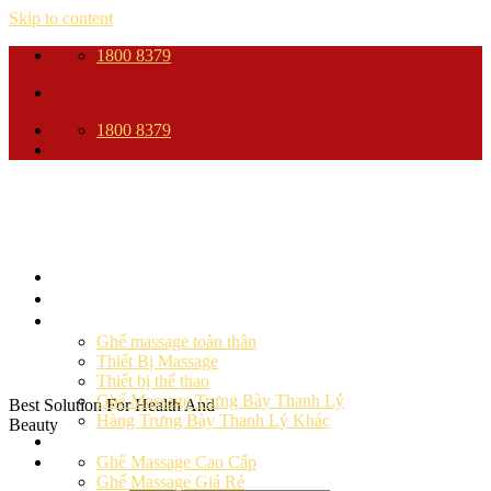
Skip to content
1800 8379
1800 8379
Trang Chủ
Giới thiệu
Sản phẩm
Ghế massage toàn thân
Thiết Bị Massage
Thiết bị thể thao
Ghế Massage Trưng Bày Thanh Lý
Best Solution For Health And
Hàng Trưng Bày Thanh Lý Khác
Beauty
Ghế massage
Ghế Massage Cao Cấp
Ghế Massage Giá Rẻ