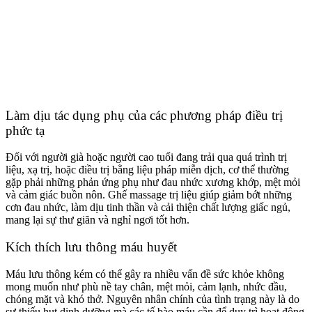
Làm dịu tác dụng phụ của các phương pháp điều trị
phức tạ
Đối với người già hoặc người cao tuổi đang trải qua quá trình trị
liệu, xạ trị, hoặc điều trị bằng liệu pháp miễn dịch, cơ thể thường
gặp phải những phản ứng phụ như đau nhức xương khớp, mệt mỏi
và cảm giác buồn nôn. Ghế massage trị liệu giúp giảm bớt những
cơn đau nhức, làm dịu tinh thần và cải thiện chất lượng giấc ngủ,
mang lại sự thư giãn và nghỉ ngơi tốt hơn.
Kích thích lưu thông máu huyết
Máu lưu thông kém có thể gây ra nhiều vấn đề sức khỏe không
mong muốn như phù nề tay chân, mệt mỏi, cảm lạnh, nhức đầu,
chóng mặt và khó thở. Nguyên nhân chính của tình trạng này là do
sự thiếu hụt dinh dưỡng mà các tế bào máu cần để duy trì hoạt động