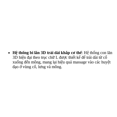
Hệ thống bi lăn 3D trải dài khắp cơ thể
: Hệ thống con lăn
3D hiện đại theo trục chữ L được thiết kế để trải dài từ cổ
xuống đến mông, mang lại hiệu quả massage vào các huyệt
đạo ở vùng cổ, lưng và mông.