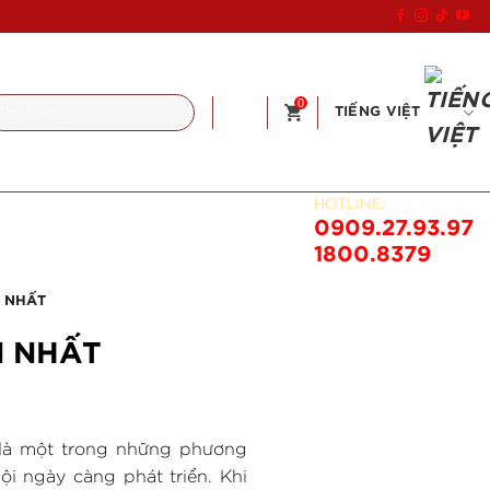
0
ìm
TIẾNG VIỆT
ếm:
HOTLINE:
0909.27.93.97
1800.8379
N NHẤT
N NHẤT
 là một trong những phương
ội ngày càng phát triển. Khi