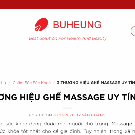
T
ki
Best Solution For Health And Beauty
AGE
CẢM NHẬN KHÁCH HÀNG
BLOG
LIÊN HỆ
chủ
/
Chăm Sóc Sức Khoẻ
/
3 THƯƠNG HIỆU GHẾ MASSAGE UY TÍ
ƠNG HIỆU GHẾ MASSAGE UY TÍ
POSTED ON
12/07/2020
BY
VĂN HOÀNG
c sức khỏe đang được mọi người chú trọng. Massage
 khỏe tốt nhất cho cả gia đình. Tuy nhiên, trong xã h