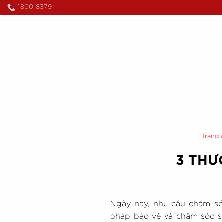
Skip
1800 8379
to
content
TRANG CHỦ
GIỚI THIỆU
SẢN PHẨM
GHẾ MASS
Trang 
3 THƯ
Ngày nay, nhu cầu chăm só
pháp bảo vệ và chăm sóc sức