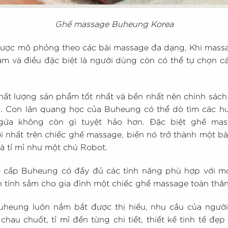
Ghế massage Buheung Korea
ược mô phỏng theo các bài massage đa dạng, Khi massa
m và điều đặc biệt là người dùng còn có thể tự chọn c
chất lượng sản phẩm tốt nhất và bền nhất nên chính sác
. Con lăn quang học của Buheung có thể dò tìm các huy
gứa không còn gì tuyệt hảo hơn. Đặc biệt ghế mas
 nhất trên chiếc ghế massage, biến nó trở thành một b
à tỉ mỉ như một chú Robot.
ấp Buheung có đầy đủ các tính năng phù hợp với mọi 
 tính sắm cho gia đình một chiếc ghế massage toàn thâ
heung luôn nắm bắt được thị hiếu, nhu cầu của người 
au chuốt, tỉ mỉ đến từng chi tiết, thiết kế tinh tế đ