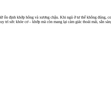
iữ ổn định khớp hông và xương chậu. Khi ngủ ở tư thế không đúng, cơ 
 duy trì sức khỏe cơ – khớp mà còn mang lại cảm giác thoải mái, sẵn sà