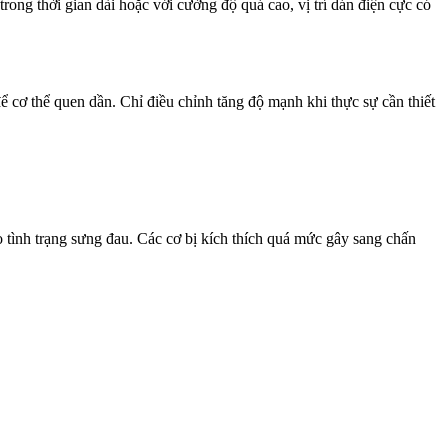
ng thời gian dài hoặc với cường độ quá cao, vị trí dán điện cực có
 cơ thể quen dần. Chỉ điều chỉnh tăng độ mạnh khi thực sự cần thiết
 tình trạng sưng đau. Các cơ bị kích thích quá mức gây sang chấn