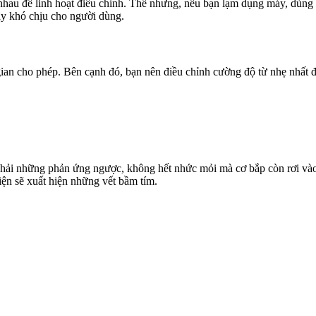
u để linh hoạt điều chỉnh. Thế nhưng, nếu bạn lạm dụng máy, dùng tro
gây khó chịu cho người dùng.
an cho phép. Bên cạnh đó, bạn nên điều chỉnh cường độ từ nhẹ nhất để
 phải những phản ứng ngược, không hết nhức mỏi mà cơ bắp còn rơi vào
iện sẽ xuất hiện những vết bầm tím.