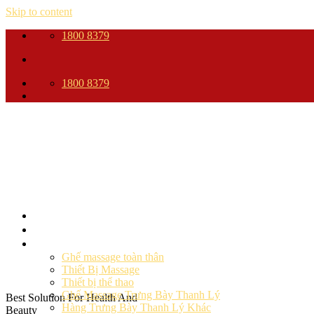
Skip to content
1800 8379
1800 8379
Trang Chủ
Giới thiệu
Sản phẩm
Ghế massage toàn thân
Thiết Bị Massage
Thiết bị thể thao
Ghế Massage Trưng Bày Thanh Lý
Best Solution For Health And
Hàng Trưng Bày Thanh Lý Khác
Beauty