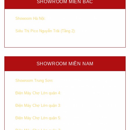
SHOWROOM MIỀN BẮC
–
382 Phạm Văn Đồng, Cổ Nhuế 2, Bắc
Showoom Hà Nội:
Từ Liêm, Hà Nội
–
Địa chỉ 76 Nguyễn
Siêu Thị Pico Nguyễn Trãi (Tầng 2):
Trãi – Thanh Xuân – Hà Nội
SHOWROOM MIỀN NAM
–
Số 233A – 235 – 237 Đường 9A,
Showroom Trung Sơn:
KDC Trung Sơn, Ấp 4, Bình Hưng, Bình Chánh, Tp. HCM
–
Chung cư H2, 196 Hoàng
Điện Máy Chợ Lớn quận 4:
Diệu, Phường 8, Quận 4, Tp. HCM
–
Tầng trệt, số 590 Cách Mạng
Điện Máy Chợ Lớn quận 3:
Tháng Tám, Phường 11, Quận 3, Tp. HCM
–
Tầng trệt, chung cư Hùng
Điện Máy Chợ Lớn quận 5:
Vương, Lô G, Tản Đà, Phường 11, Quận 5, Tp. HCM