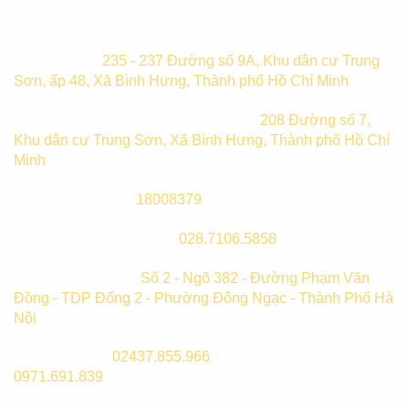
Trụ sở chính:
235 - 237 Đường số 9A, Khu dân cư Trung
Sơn, ấp 48, Xã Bình Hưng, Thành phố Hồ Chí Minh
Trung tâm bảo hành TP. Hồ Chí Minh:
208 Đường số 7,
Khu dân cư Trung Sơn, Xã Bình Hưng, Thành phố Hồ Chí
Minh
Hotline mua hàng:
18008379
(8h00-21h00)
Hotline bảo hành (HCM):
028.7106.5858
(8h00-21h00)
Chi Nhánh Hà Nội:
Số 2 - Ngõ 382 - Đường Phạm Văn
Đồng - TDP Đống 2 - Phường Đông Ngạc - Thành Phố Hà
Nội
CSKH Hà Nội:
02437.855.966
(8h00-17h00) hoặc
0971.691.839
(8h00 - 21h00)