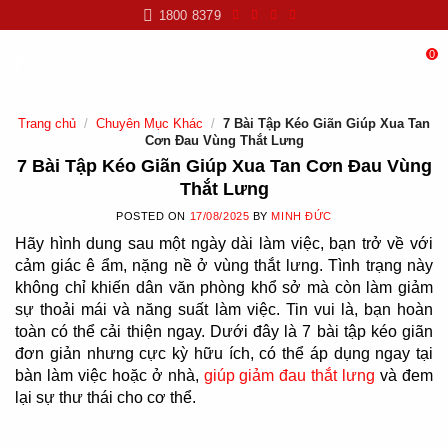
Skip
1800 8379
to
content
0
Trang chủ
/
Chuyên Mục Khác
/
7 Bài Tập Kéo Giãn Giúp Xua Tan
Cơn Đau Vùng Thắt Lưng
7 Bài Tập Kéo Giãn Giúp Xua Tan Cơn Đau Vùng
Thắt Lưng
POSTED ON
17/08/2025
BY
MINH ĐỨC
Hãy hình dung sau một ngày dài làm việc, bạn trở về với
cảm giác ê ẩm, nặng nề ở vùng thắt lưng. Tình trạng này
không chỉ khiến dân văn phòng khổ sở mà còn làm giảm
sự thoải mái và năng suất làm việc. Tin vui là, bạn hoàn
toàn có thể cải thiện ngay.
Dưới đây là 7 bài tập kéo giãn
đơn giản nhưng cực kỳ hữu ích, có thể áp dụng ngay tại
bàn làm việc hoặc ở nhà,
giúp giảm đau thắt lưng
và đem
lại sự thư thái cho cơ thể.