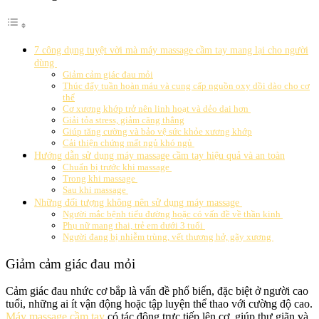
7 công dụng tuyệt vời mà máy massage cầm tay mang lại cho người
dùng
Giảm cảm giác đau mỏi
Thúc đẩy tuần hoàn máu và cung cấp nguồn oxy dồi dào cho cơ
thể
Cơ xương khớp trở nên linh hoạt và dẻo dai hơn
Giải tỏa stress, giảm căng thẳng
Giúp tăng cường và bảo vệ sức khỏe xương khớp
Cải thiện chứng mất ngủ khó ngủ
Hướng dẫn sử dụng máy massage cầm tay hiệu quả và an toàn
Chuẩn bị trước khi massage
Trong khi massage
Sau khi massage
Những đối tượng không nên sử dụng máy massage
Người mắc bệnh tiểu đường hoặc có vấn đề về thần kinh
Phụ nữ mang thai, trẻ em dưới 3 tuổi
Người đang bị nhiễm trùng, vết thương hở, gãy xương
Giảm cảm giác đau mỏi
Cảm giác đau nhức cơ bắp là vấn đề phổ biến, đặc biệt ở người cao
tuổi, những ai ít vận động hoặc tập luyện thể thao với cường độ cao.
Máy massage cầm tay
có tác động trực tiếp lên cơ, giúp thư giãn và