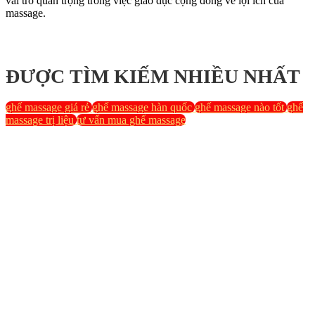
vai trò quan trọng trong việc giáo dục cộng đồng về lợi ích của
massage.
ĐƯỢC TÌM KIẾM NHIỀU NHẤT
ghế massage giá rẻ
ghế massage hàn quốc
ghế massage nào tốt
ghế
massage trị liệu
tư vấn mua ghế massage