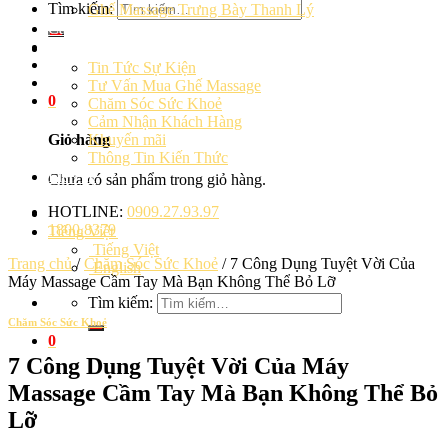
Tìm kiếm:
Ghế Massage Trưng Bày Thanh Lý
Cảm Nhận Khách Hàng
Blog
Tin Tức Sự Kiện
Tư Vấn Mua Ghế Massage
0
Chăm Sóc Sức Khoẻ
Cảm Nhận Khách Hàng
Khuyến mãi
Giỏ hàng
Thông Tin Kiến Thức
Liên hệ
Chưa có sản phẩm trong giỏ hàng.
HOTLINE:
0909.27.93.97
1800.8379
Tiếng Việt
Tiếng Việt
Trang chủ
/
Chăm Sóc Sức Khoẻ
/
7 Công Dụng Tuyệt Vời Của
English
Máy Massage Cầm Tay Mà Bạn Không Thể Bỏ Lỡ
Tìm kiếm:
Chăm Sóc Sức Khoẻ
0
7 Công Dụng Tuyệt Vời Của Máy
Massage Cầm Tay Mà Bạn Không Thể Bỏ
Lỡ