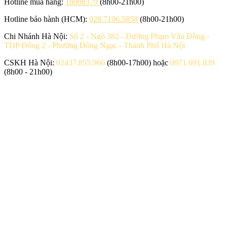
Hotline mua hàng:
18008379
(8h00-21h00)
Hotline bảo hành (HCM):
028.7106.5858
(8h00-21h00)
Chi Nhánh Hà Nội:
Số 2 - Ngõ 382 - Đường Phạm Văn Đồng -
TDP Đống 2 - Phường Đông Ngạc - Thành Phố Hà Nội
CSKH Hà Nội:
02437.855.966
(8h00-17h00) hoặc
0971.691.839
(8h00 - 21h00)