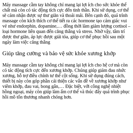
Máy massage cầm tay không chỉ mang lại lợi ích cho sức khỏe thể
chất mà còn có tác động tích cực đến tinh thần. Khi sử dụng, cơ thể
sẽ cảm nhận được sự thư giãn và thoải mái. Bên cạnh đó, quá trình
massage còn kích thích cơ thể tiết ra các hormone tạo cảm giác vui
vẻ như endorphin, dopamine,… đồng thời làm giảm lượng cortisol –
loại hormone liên quan đến căng thẳng và stress. Nhờ vậy, tâm trí
được thư giãn, áp lực được giải tỏa, giúp cơ thể phục hồi sau một
ngày làm việc căng thẳng
Giúp tăng cường và bảo vệ sức khỏe xương khớp
Máy massage cầm tay không chỉ mang lại lợi ích cho hệ cơ mà còn
có tác động tích cực đến xương khớp. Chúng giúp giảm đau nhức
xương, hỗ trợ điều chỉnh tư thế cột sống. Khi sử dụng đúng cách,
thiết bị này còn góp phần cải thiện các vấn đề về xương khớp như
viêm khớp, đau vai, bong gân,… Đặc biệt, với công nghệ nhiệt
hồng ngoại, máy còn giúp làm ấm cơ thể và thúc đẩy quá trình phục
hồi mô tổn thương nhanh chóng hơn.