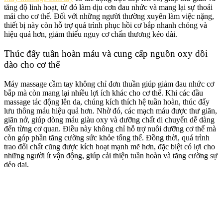
tăng độ linh hoạt, từ đó làm dịu cơn đau nhức và mang lại sự thoải
mái cho cơ thể. Đối với những người thường xuyên làm việc nặng,
thiết bị này còn hỗ trợ quá trình phục hồi cơ bắp nhanh chóng và
hiệu quả hơn, giảm thiểu nguy cơ chấn thương kéo dài.
Thúc đẩy tuần hoàn máu và cung cấp nguồn oxy dồi
dào cho cơ thể
Máy massage cầm tay không chỉ đơn thuần giúp giảm đau nhức cơ
bắp mà còn mang lại nhiều lợi ích khác cho cơ thể. Khi các đầu
massage tác động lên da, chúng kích thích hệ tuần hoàn, thúc đẩy
lưu thông máu hiệu quả hơn. Nhờ đó, các mạch máu được thư giãn,
giãn nở, giúp dòng máu giàu oxy và dưỡng chất di chuyển dễ dàng
đến từng cơ quan. Điều này không chỉ hỗ trợ nuôi dưỡng cơ thể mà
còn góp phần tăng cường sức khỏe tổng thể. Đồng thời, quá trình
trao đổi chất cũng được kích hoạt mạnh mẽ hơn, đặc biệt có lợi cho
những người ít vận động, giúp cải thiện tuần hoàn và tăng cường sự
dẻo dai.