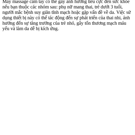
Máy massage cầm tay có thể gây ảnh hưởng tiêu cực đến sức khỏe
nếu bạn thuộc các nhóm sau: phụ nữ mang thai, trẻ dưới 3 tuổi,
người mắc bệnh suy giãn tĩnh mạch hoặc gặp vấn đề về da. Việc sử
dụng thiết bị này có thể tác động đến sự phát triển của thai nhi, ảnh
hưởng đến sự tăng trưởng của trẻ nhỏ, gây tổn thương mạch máu
yếu và làm da dễ bị kích ứng.