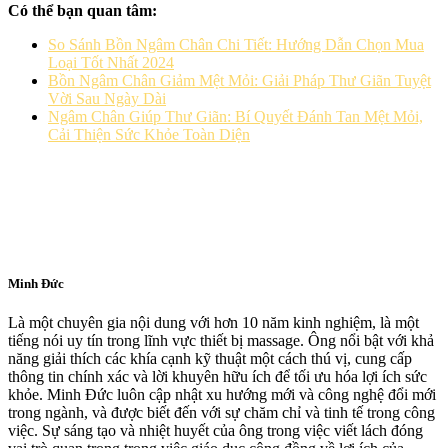
Có thể bạn quan tâm:
So Sánh Bồn Ngâm Chân Chi Tiết: Hướng Dẫn Chọn Mua
Loại Tốt Nhất 2024
Bồn Ngâm Chân Giảm Mệt Mỏi: Giải Pháp Thư Giãn Tuyệt
Vời Sau Ngày Dài
Ngâm Chân Giúp Thư Giãn: Bí Quyết Đánh Tan Mệt Mỏi,
Cải Thiện Sức Khỏe Toàn Diện
Minh Đức
Là một chuyên gia nội dung với hơn 10 năm kinh nghiệm, là một
tiếng nói uy tín trong lĩnh vực thiết bị massage. Ông nổi bật với khả
năng giải thích các khía cạnh kỹ thuật một cách thú vị, cung cấp
thông tin chính xác và lời khuyên hữu ích để tối ưu hóa lợi ích sức
khỏe. Minh Đức luôn cập nhật xu hướng mới và công nghệ đổi mới
trong ngành, và được biết đến với sự chăm chỉ và tinh tế trong công
việc. Sự sáng tạo và nhiệt huyết của ông trong việc viết lách đóng