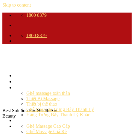
Skip to content
1800 8379
1800 8379
Trang Chủ
Giới thiệu
Sản phẩm
Ghế massage toàn thân
Thiết Bị Massage
Thiết bị thể thao
Ghế Massage Trưng Bày Thanh Lý
Best Solution For Health And
Hàng Trưng Bày Thanh Lý Khác
Beauty
Ghế massage
Ghế Massage Cao Cấp
Ghế Massage Giá Rẻ