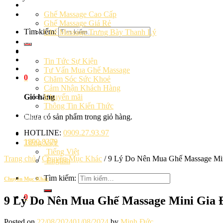
Ghế massage
Ghế Massage Cao Cấp
Ghế Massage Giá Rẻ
Tìm kiếm:
Ghế Massage Trưng Bày Thanh Lý
Cảm Nhận Khách Hàng
Blog
Tin Tức Sự Kiện
Tư Vấn Mua Ghế Massage
0
Chăm Sóc Sức Khoẻ
Cảm Nhận Khách Hàng
Khuyến mãi
Giỏ hàng
Thông Tin Kiến Thức
Liên hệ
Chưa có sản phẩm trong giỏ hàng.
HOTLINE:
0909.27.93.97
1800.8379
Tiếng Việt
Tiếng Việt
Trang chủ
/
Chuyên Mục Khác
/
9 Lý Do Nên Mua Ghế Massage Min
English
Tìm kiếm:
Chuyên Mục Khác
0
9 Lý Do Nên Mua Ghế Massage Mini Gia 
Posted on
22/08/2024
01/08/2024
by
Minh Đức