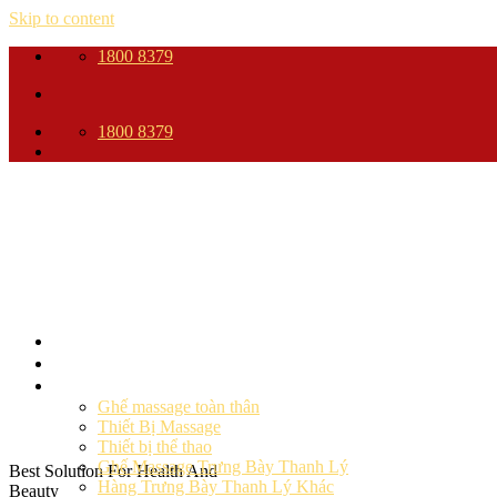
Skip to content
1800 8379
1800 8379
Trang Chủ
Giới thiệu
Sản phẩm
Ghế massage toàn thân
Thiết Bị Massage
Thiết bị thể thao
Ghế Massage Trưng Bày Thanh Lý
Best Solution For Health And
Hàng Trưng Bày Thanh Lý Khác
Beauty