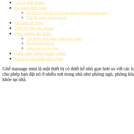
Giá cả phải chăng
Đa dạng chức năng
Hệ thống con lăn tích hợp trong ghế massage mini
Chế độ nhiệt hồng ngoại
Dễ dàng sử dụng
Tiện lợi cho văn phòng
Tăng cường sức khỏe
Cải thiện khả năng tuần hoàn máu
Ổn định huyết áp
Giúp ngủ ngon hơn
Giảm căng thẳng nhanh chóng
Phù hợp với nhiều đối tượng
Ghế massage mini là một thiết bị có thiết kế nhỏ gọn hơn so với các l
cho phép bạn đặt nó ở nhiều nơi trong nhà như phòng ngủ, phòng khá
khỏe tại nhà.