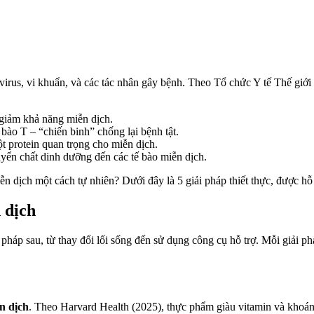
i virus, vi khuẩn, và các tác nhân gây bệnh. Theo Tổ chức Y tế Thế 
 giảm khả năng miễn dịch.
 bào T – “chiến binh” chống lại bệnh tật.
t protein quan trọng cho miễn dịch.
ển chất dinh dưỡng đến các tế bào miễn dịch.
n dịch một cách tự nhiên? Dưới đây là 5 giải pháp thiết thực, được hỗ 
 dịch
áp sau, từ thay đổi lối sống đến sử dụng công cụ hỗ trợ. Mỗi giải phá
n dịch
. Theo Harvard Health (2025), thực phẩm giàu vitamin và khoán