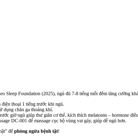
 Theo Sleep Foundation (2025), ngủ đủ 7-8 tiếng mỗi đêm tăng cường k
h điện thoại 1 tiếng trước khi ngủ.
sử dụng chăn ga thoáng khí.
ớc giờ ngủ giúp thư giãn cơ thể, kích thích melatonin – hormone điều
ssage DC-001 để massage cục bộ vùng vai gáy, giúp dễ ngủ hơn.
 mật” để
phòng ngừa bệnh tật
!