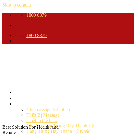
Skip to content
1800 8379
1800 8379
Trang Chủ
Giới thiệu
Sản phẩm
Ghế massage toàn thân
Thiết Bị Massage
Thiết bị thể thao
Ghế Massage Trưng Bày Thanh Lý
Best Solution For Health And
Hàng Trưng Bày Thanh Lý Khác
Beauty