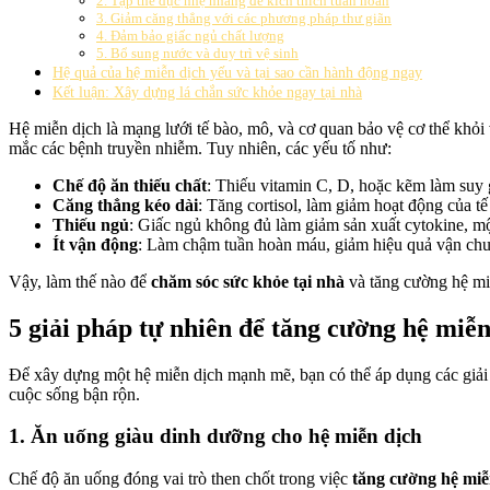
2. Tập thể dục nhẹ nhàng để kích thích tuần hoàn
3. Giảm căng thẳng với các phương pháp thư giãn
4. Đảm bảo giấc ngủ chất lượng
5. Bổ sung nước và duy trì vệ sinh
Hệ quả của hệ miễn dịch yếu và tại sao cần hành động ngay
Kết luận: Xây dựng lá chắn sức khỏe ngay tại nhà
Hệ miễn dịch là mạng lưới tế bào, mô, và cơ quan bảo vệ cơ thể khỏ
mắc các bệnh truyền nhiễm. Tuy nhiên, các yếu tố như:
Chế độ ăn thiếu chất
: Thiếu vitamin C, D, hoặc kẽm làm suy
Căng thẳng kéo dài
: Tăng cortisol, làm giảm hoạt động của tế
Thiếu ngủ
: Giấc ngủ không đủ làm giảm sản xuất cytokine, mộ
Ít vận động
: Làm chậm tuần hoàn máu, giảm hiệu quả vận chuy
Vậy, làm thế nào để
chăm sóc sức khỏe tại nhà
và tăng cường hệ miễ
5 giải pháp tự nhiên để tăng cường hệ miễn
Để xây dựng một hệ miễn dịch mạnh mẽ, bạn có thể áp dụng các giải ph
cuộc sống bận rộn.
1. Ăn uống giàu dinh dưỡng cho hệ miễn dịch
Chế độ ăn uống đóng vai trò then chốt trong việc
tăng cường hệ miễ