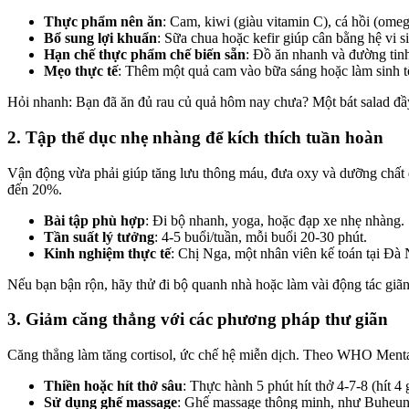
Thực phẩm nên ăn
: Cam, kiwi (giàu vitamin C), cá hồi (omega
Bổ sung lợi khuẩn
: Sữa chua hoặc kefir giúp cân bằng hệ vi 
Hạn chế thực phẩm chế biến sẵn
: Đồ ăn nhanh và đường tinh
Mẹo thực tế
: Thêm một quả cam vào bữa sáng hoặc làm sinh tố
Hỏi nhanh: Bạn đã ăn đủ rau củ quả hôm nay chưa? Một bát salad đầy 
2. Tập thể dục nhẹ nhàng để kích thích tuần hoàn
Vận động vừa phải giúp tăng lưu thông máu, đưa oxy và dưỡng chất 
đến 20%.
Bài tập phù hợp
: Đi bộ nhanh, yoga, hoặc đạp xe nhẹ nhàng.
Tần suất lý tưởng
: 4-5 buổi/tuần, mỗi buổi 20-30 phút.
Kinh nghiệm thực tế
: Chị Nga, một nhân viên kế toán tại Đà 
Nếu bạn bận rộn, hãy thử đi bộ quanh nhà hoặc làm vài động tác giã
3. Giảm căng thẳng với các phương pháp thư giãn
Căng thẳng làm tăng cortisol, ức chế hệ miễn dịch. Theo WHO Mental
Thiền hoặc hít thở sâu
: Thực hành 5 phút hít thở 4-7-8 (hít 4 
Sử dụng ghế massage
: Ghế massage thông minh, như Buheung 