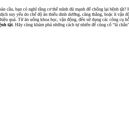
àn cầu, bạn có nghĩ rằng cơ thể mình đủ mạnh để chống lại bệnh tật? H
dịch suy yếu do chế độ ăn thiếu dinh dưỡng, căng thẳng, hoặc ít vận 
hiệu quả. Từ ăn uống khoa học, vận động, đến sử dụng các công cụ hỗ 
nh tật
. Hãy cùng khám phá những cách tự nhiên để củng cố “lá chắn”