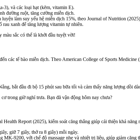
-3), và các loại hạt (kẽm, vitamin E).
sinh đường ruột, tăng cường miễn dịch.
 luyện làm suy yếu hệ miễn dịch 15%, theo Journal of Nutrition (2025)
 rau xanh để tăng lượng vitamin tự nhiên.
màu sắc có thể là khởi đầu tuyệt vời!
đến các tế bào miễn dịch. Theo American College of Sports Medicine 
Nẵng, bắt đầu đi bộ 15 phút sau bữa tối và cảm thấy năng lượng dồi dà
n cơ trong giờ nghỉ trưa. Bạn đã vận động hôm nay chưa?
 Health Report (2025), kiểm soát căng thẳng giúp cải thiện khả năng
giây, giữ 7 giây, thở ra 8 giây) mỗi ngày.
MK-9200, với chế độ massage nhẹ và nhiệt trị liệu, giúp giảm căng th