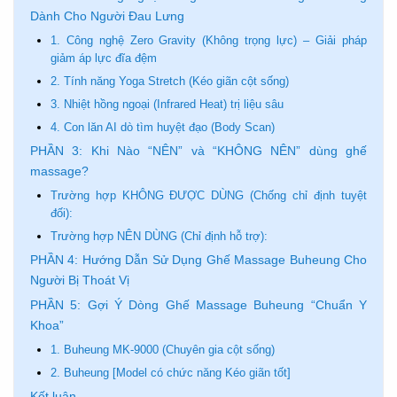
Dành Cho Người Đau Lưng
1. Công nghệ Zero Gravity (Không trọng lực) – Giải pháp
giảm áp lực đĩa đệm
2. Tính năng Yoga Stretch (Kéo giãn cột sống)
3. Nhiệt hồng ngoại (Infrared Heat) trị liệu sâu
4. Con lăn AI dò tìm huyệt đạo (Body Scan)
PHẦN 3: Khi Nào “NÊN” và “KHÔNG NÊN” dùng ghế
massage?
Trường hợp KHÔNG ĐƯỢC DÙNG (Chống chỉ định tuyệt
đối):
Trường hợp NÊN DÙNG (Chỉ định hỗ trợ):
PHẦN 4: Hướng Dẫn Sử Dụng Ghế Massage Buheung Cho
Người Bị Thoát Vị
PHẦN 5: Gợi Ý Dòng Ghế Massage Buheung “Chuẩn Y
Khoa”
1. Buheung MK-9000 (Chuyên gia cột sống)
2. Buheung [Model có chức năng Kéo giãn tốt]
Kết luận