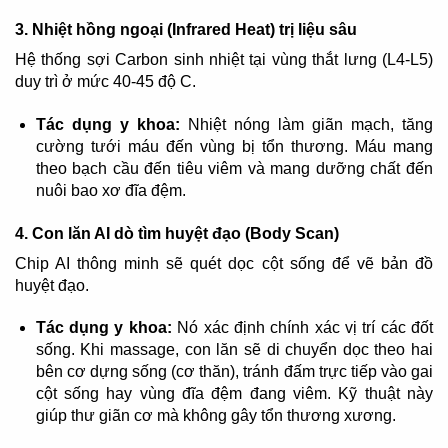
3. Nhiệt hồng ngoại (Infrared Heat) trị liệu sâu
Hệ thống sợi Carbon sinh nhiệt tại vùng thắt lưng (L4-L5)
duy trì ở mức 40-45 độ C.
Tác dụng y khoa:
Nhiệt nóng làm giãn mạch, tăng
cường tưới máu đến vùng bị tổn thương. Máu mang
theo bạch cầu đến tiêu viêm và mang dưỡng chất đến
nuôi bao xơ đĩa đệm.
4. Con lăn AI dò tìm huyệt đạo (Body Scan)
Chip AI thông minh sẽ quét dọc cột sống để vẽ bản đồ
huyệt đạo.
Tác dụng y khoa:
Nó xác định chính xác vị trí các đốt
sống. Khi massage, con lăn sẽ di chuyển dọc theo hai
bên cơ dựng sống (cơ thăn), tránh đấm trực tiếp vào gai
cột sống hay vùng đĩa đệm đang viêm. Kỹ thuật này
giúp thư giãn cơ mà không gây tổn thương xương.