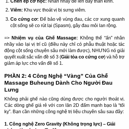
Chèn ép cơ học:
Nhân nhầy đè lên dây thần kinh.
Viêm:
Khu vực thoát vị bị sưng viêm.
Co cứng cơ:
Để bảo vệ vùng đau, các cơ xung quanh
cột sống sẽ co rút lại (Spasm), gây đau mỏi lan rộng.
=>
Nhiệm vụ của Ghế Massage:
Không thể “ấn” nhân
nhầy vào lại vị trí cũ (điều này chỉ có phẫu thuật hoặc tác
động cột sống chuyên sâu mới làm được), NHƯNG nó giải
quyết xuất sắc vấn đề số 3 (
Giải tỏa co cứng cơ
) và hỗ trợ
giảm áp lực cho vấn đề số 1.
PHẦN 2: 4 Công Nghệ “Vàng” Của Ghế
Massage Buheung Dành Cho Người Đau
Lưng
Không phải ghế nào cũng dùng được cho người thoát vị.
Các dòng ghế giá rẻ với con lăn 2D đấm mạnh bạo là “tối
kỵ”. Bạn cần những công nghệ trị liệu chuyên sâu sau đây:
1. Công nghệ Zero Gravity (Không trọng lực) – Giải