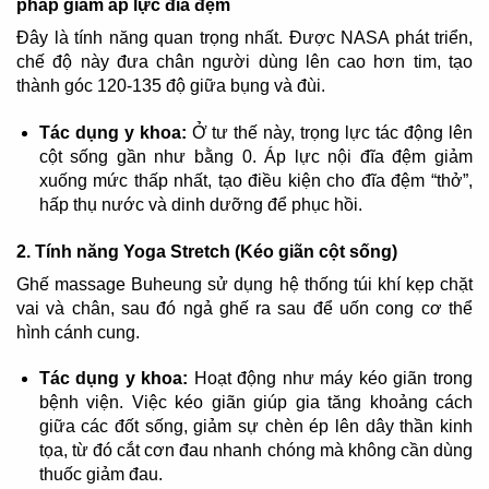
pháp giảm áp lực đĩa đệm
Đây là tính năng quan trọng nhất. Được NASA phát triển,
chế độ này đưa chân người dùng lên cao hơn tim, tạo
thành góc 120-135 độ giữa bụng và đùi.
Tác dụng y khoa:
Ở tư thế này, trọng lực tác động lên
cột sống gần như bằng 0. Áp lực nội đĩa đệm giảm
xuống mức thấp nhất, tạo điều kiện cho đĩa đệm “thở”,
hấp thụ nước và dinh dưỡng để phục hồi.
2. Tính năng Yoga Stretch (Kéo giãn cột sống)
Ghế massage Buheung sử dụng hệ thống túi khí kẹp chặt
vai và chân, sau đó ngả ghế ra sau để uốn cong cơ thể
hình cánh cung.
Tác dụng y khoa:
Hoạt động như máy kéo giãn trong
bệnh viện. Việc kéo giãn giúp gia tăng khoảng cách
giữa các đốt sống, giảm sự chèn ép lên dây thần kinh
tọa, từ đó cắt cơn đau nhanh chóng mà không cần dùng
thuốc giảm đau.