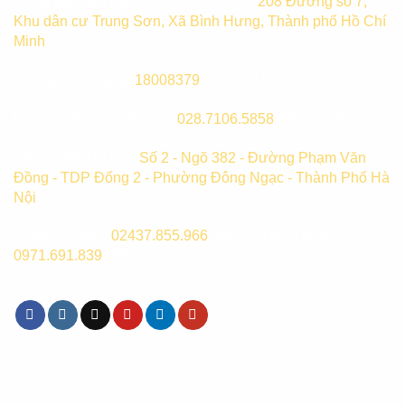
Trung tâm bảo hành TP. Hồ Chí Minh:
208 Đường số 7,
Khu dân cư Trung Sơn, Xã Bình Hưng, Thành phố Hồ Chí
Minh
Hotline mua hàng:
18008379
(8h00-21h00)
Hotline bảo hành (HCM):
028.7106.5858
(8h00-21h00)
Chi Nhánh Hà Nội:
Số 2 - Ngõ 382 - Đường Phạm Văn
Đồng - TDP Đống 2 - Phường Đông Ngạc - Thành Phố Hà
Nội
CSKH Hà Nội:
02437.855.966
(8h00-17h00) hoặc
0971.691.839
(8h00 - 21h00)