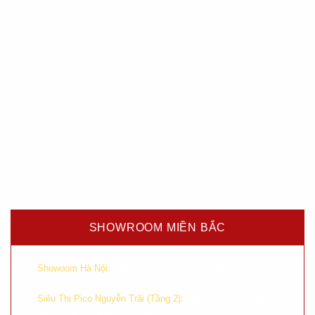
SHOWROOM MIỀN BẮC
–
382 Phạm Văn Đồng, Cổ Nhuế 2, Bắc
Showoom Hà Nội:
Từ Liêm, Hà Nội
–
Địa chỉ 76 Nguyễn
Siêu Thị Pico Nguyễn Trãi (Tầng 2):
Trãi – Thanh Xuân – Hà Nội