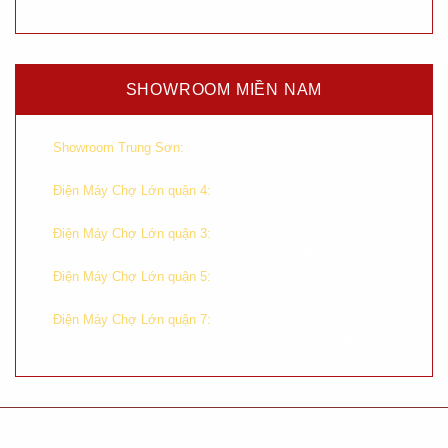
SHOWROOM MIỀN NAM
–
Số 233A – 235 – 237 Đường 9A,
Showroom Trung Sơn:
KDC Trung Sơn, Ấp 4, Bình Hưng, Bình Chánh, Tp. HCM
–
Chung cư H2, 196 Hoàng
Điện Máy Chợ Lớn quận 4:
Diệu, Phường 8, Quận 4, Tp. HCM
–
Tầng trệt, số 590 Cách Mạng
Điện Máy Chợ Lớn quận 3:
Tháng Tám, Phường 11, Quận 3, Tp. HCM
–
Tầng trệt, chung cư Hùng
Điện Máy Chợ Lớn quận 5:
Vương, Lô G, Tản Đà, Phường 11, Quận 5, Tp. HCM
–
Tầng 1 TTTM Crecent Mall,
Điện Máy Chợ Lớn quận 7:
số 101 Tôn Dật Tiên, Tân Phú, Quận 7, Tp. HCM
Chính sách bảo hành
Chính sách bảo mật