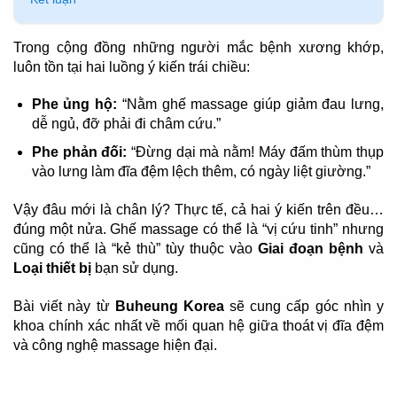
Trong cộng đồng những người mắc bệnh xương khớp,
luôn tồn tại hai luồng ý kiến trái chiều:
Phe ủng hộ:
“Nằm ghế massage giúp giảm đau lưng,
dễ ngủ, đỡ phải đi châm cứu.”
Phe phản đối:
“Đừng dại mà nằm! Máy đấm thùm thụp
vào lưng làm đĩa đệm lệch thêm, có ngày liệt giường.”
Vậy đâu mới là chân lý? Thực tế, cả hai ý kiến trên đều…
đúng một nửa. Ghế massage có thể là “vị cứu tinh” nhưng
cũng có thể là “kẻ thù” tùy thuộc vào
Giai đoạn bệnh
và
Loại thiết bị
bạn sử dụng.
Bài viết này từ
Buheung Korea
sẽ cung cấp góc nhìn y
khoa chính xác nhất về mối quan hệ giữa thoát vị đĩa đệm
và công nghệ massage hiện đại.