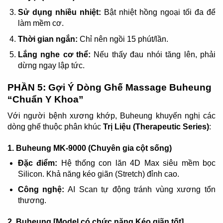
Sử dụng nhiều nhiệt:
Bật nhiệt hồng ngoại tối đa để
làm mềm cơ.
Thời gian ngắn:
Chỉ nên ngồi 15 phút/lần.
Lắng nghe cơ thể:
Nếu thấy đau nhói tăng lên, phải
dừng ngay lập tức.
PHẦN 5: Gợi Ý Dòng Ghế Massage Buheung
“Chuẩn Y Khoa”
Với người bệnh xương khớp, Buheung khuyến nghị các
dòng ghế thuộc phân khúc
Trị Liệu (Therapeutic Series)
:
1. Buheung MK-9000 (Chuyên gia cột sống)
Đặc điểm:
Hệ thống con lăn 4D Max siêu mềm bọc
Silicon. Khả năng kéo giãn (Stretch) đỉnh cao.
Công nghệ:
AI Scan tự động tránh vùng xương tổn
thương.
2. Buheung [Model có chức năng Kéo giãn tốt]