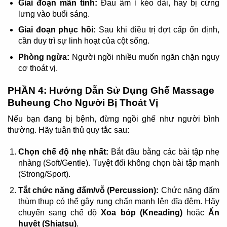
Giai đoạn mãn tính:
Đau âm ỉ kéo dài, hay bị cứng
lưng vào buổi sáng.
Giai đoạn phục hồi:
Sau khi điều trị đợt cấp ổn định,
cần duy trì sự linh hoạt của cột sống.
Phòng ngừa:
Người ngồi nhiều muốn ngăn chặn nguy
cơ thoát vị.
PHẦN 4: Hướng Dẫn Sử Dụng Ghế Massage
Buheung Cho Người Bị Thoát Vị
Nếu bạn đang bị bệnh, đừng ngồi ghế như người bình
thường. Hãy tuân thủ quy tắc sau:
Chọn chế độ nhẹ nhất:
Bắt đầu bằng các bài tập nhẹ
nhàng (Soft/Gentle). Tuyệt đối không chọn bài tập mạnh
(Strong/Sport).
Tắt chức năng đấm/vỗ (Percussion):
Chức năng đấm
thùm thụp có thể gây rung chấn mạnh lên đĩa đệm. Hãy
chuyển sang chế độ
Xoa bóp (Kneading)
hoặc
Ấn
huyệt (Shiatsu)
.