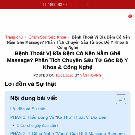
Skip
1800 8379
to
content
0
Trang chủ
/
Chăm Sóc Sức Khoẻ
/
Bệnh Thoát Vị Đĩa Đệm Có Nên
Nằm Ghế Massage? Phân Tích Chuyên Sâu Từ Góc Độ Y Khoa &
Công Nghệ
Bệnh Thoát Vị Đĩa Đệm Có Nên Nằm Ghế
Massage? Phân Tích Chuyên Sâu Từ Góc Độ Y
Khoa & Công Nghệ
POSTED ON
15/01/2026
BY
VĂN HOÀNG
Lời đồn và Sự thật
Nội dung bài viết
Lời đồn và Sự thật
PHẦN 1: Hiểu Đúng Về “Kẻ Thù” Thoát Vị Đĩa Đệm
3 Cơ chế gây đau chính:
PHẦN 2: 4 Công Nghệ “Vàng” Của Ghế Massage Buheung