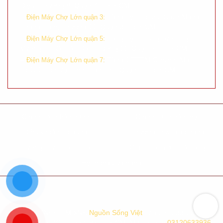
Diệu, Phường 8, Quận 4, Tp. HCM
–
Tầng trệt, số 590 Cách Mạng
Điện Máy Chợ Lớn quận 3:
Tháng Tám, Phường 11, Quận 3, Tp. HCM
–
Tầng trệt, chung cư Hùng
Điện Máy Chợ Lớn quận 5:
Vương, Lô G, Tản Đà, Phường 11, Quận 5, Tp. HCM
–
Tầng 1 TTTM Crecent Mall,
Điện Máy Chợ Lớn quận 7:
số 101 Tôn Dật Tiên, Tân Phú, Quận 7, Tp. HCM
Chính sách bảo hành
Chính sách bảo mật
Điều khoản sử dụng
Phương thức giao hàng
Phương thức thanh toán
Chính sách đổi trả hàng
Hệ thống cửa hàng
Công Ty TNHH TM XNK
Nguồn Sống Việt
. Địa chỉ: 233-235-237
Đường 9A, KDC Trung Sơn, TP.HCM. Mã số thuế:
03120633936
.