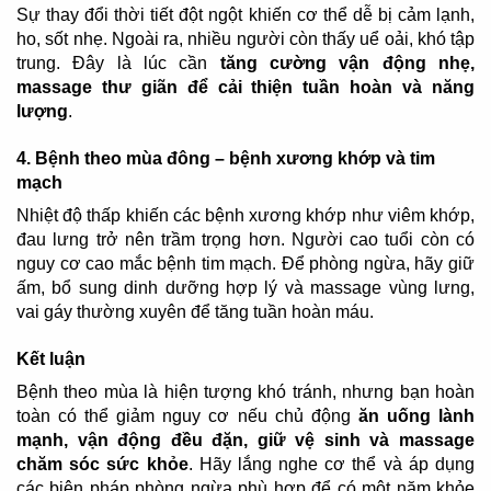
Sự thay đổi thời tiết đột ngột khiến cơ thể dễ bị cảm lạnh,
ho, sốt nhẹ. Ngoài ra, nhiều người còn thấy uể oải, khó tập
trung. Đây là lúc cần
tăng cường vận động nhẹ,
massage thư giãn để cải thiện tuần hoàn và năng
lượng
.
4.
Bệnh theo m
ùa đông – bệnh xương khớp và tim
mạch
Nhiệt độ thấp khiến các bệnh xương khớp như viêm khớp,
đau lưng trở nên trầm trọng hơn. Người cao tuổi còn có
nguy cơ cao mắc bệnh tim mạch. Để phòng ngừa, hãy giữ
ấm, bổ sung dinh dưỡng hợp lý và massage vùng lưng,
vai gáy thường xuyên để tăng tuần hoàn máu.
Kết luận
Bệnh theo mùa là hiện tượng khó tránh, nhưng bạn hoàn
toàn có thể giảm nguy cơ nếu chủ động
ăn uống lành
mạnh, vận động đều đặn, giữ vệ sinh và massage
chăm sóc sức khỏe
. Hãy lắng nghe cơ thể và áp dụng
các biện pháp phòng ngừa phù hợp để có một năm khỏe