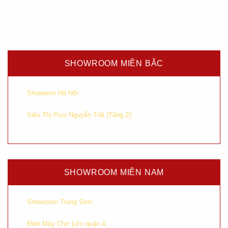
SHOWROOM MIỀN BẮC
–
382 Phạm Văn Đồng, Cổ Nhuế 2, Bắc
Showoom Hà Nội:
Từ Liêm, Hà Nội
–
Địa chỉ 76 Nguyễn
Siêu Thị Pico Nguyễn Trãi (Tầng 2):
Trãi – Thanh Xuân – Hà Nội
SHOWROOM MIỀN NAM
–
Số 233A – 235 – 237 Đường 9A,
Showroom Trung Sơn:
KDC Trung Sơn, Ấp 4, Bình Hưng, Bình Chánh, Tp. HCM
–
Chung cư H2, 196 Hoàng
Điện Máy Chợ Lớn quận 4: