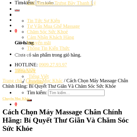
Tìm kiếm:
Ghế Massage Trưng Bày Thanh Lý
Cảm Nhận Khách Hàng
Blog
Tin Tức Sự Kiện
Tư Vấn Mua Ghế Massage
0
Chăm Sóc Sức Khoẻ
Cảm Nhận Khách Hàng
Khuyến mãi
Giỏ hàng
Thông Tin Kiến Thức
Liên hệ
Chưa có sản phẩm trong giỏ hàng.
HOTLINE:
0909.27.93.97
1800.8379
Tiếng Việt
Tiếng Việt
Trang chủ
/
Chuyên Mục Khác
/
Cách Chọn Máy Massage Chân
English
Chính Hãng: Bí Quyết Thư Giãn Và Chăm Sóc Sức Khỏe
Tìm kiếm:
Chuyên Mục Khác
0
Cách Chọn Máy Massage Chân Chính
Hãng: Bí Quyết Thư Giãn Và Chăm Sóc
Sức Khỏe