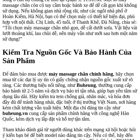
massage chân còn có tay cầm hoặc bánh xe để dễ cất gọn khi không
sử dụng. Nếu không gian nhà rộng rãi, như các ngôi nhà phố ở
Hoàn Kiếm, Hà Nội, bạn có thể chọn máy có thiết kế hiện đại, phù
hợp với nội thất. Chị Linh, 45 tuổi, ở Thanh Khê, Đà Nẵng, chia sẻ:
“Tôi chọn máy massage chân nhỏ gọn, dễ cất dưới sofa. Vật liệu vải
lưới thoáng khí, lau chùi dễ, nên máy vẫn như mới sau hơn một năm
sử dụng!”
Kiểm Tra Nguồn Gốc Và Bảo Hành Của
Sản Phẩm
Để đảm bảo mua được
máy massage chân chính hãng
, hãy chọn
mua từ các đại lý uy tín có giấy chứng nhận nguồn gốc xuất xứ rõ
ràng. Các thương hiệu nổi tiếng, như
Buheung
, thường cung cấp
bảo hành từ 2-5 năm và dịch vụ bảo trì tận nhà, giúp bạn yên tâm sử
dụng lâu dài. Hãy kiểm tra tem chống giả, nhãn mác, và hóa đơn
đầy đủ để tránh hàng nhái, đặc biệt ở thị trường Việt Nam, nơi hàng
kém chất lượng vẫn xuất hiện. Một địa chỉ đáng tin cậy như
buheung.vn
cung cấp sản phẩm chính hãng với công nghệ Hàn
Quốc, kèm dịch vụ lắp đặt và hỗ trợ tận tâm.
Tham khảo đánh giá từ người dùng khác trên mạng xã hội hoặc hỏi
ý kiến bạn bè để biết model nào đáng tin cậy. Nếu có thể, hãy đến