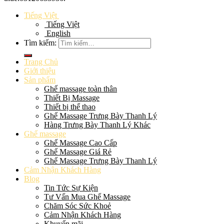
Tiếng Việt
Tiếng Việt
English
Tìm kiếm:
Trang Chủ
Giới thiệu
Sản phẩm
Ghế massage toàn thân
Thiết Bị Massage
Thiết bị thể thao
Ghế Massage Trưng Bày Thanh Lý
Hàng Trưng Bày Thanh Lý Khác
Ghế massage
Ghế Massage Cao Cấp
Ghế Massage Giá Rẻ
Ghế Massage Trưng Bày Thanh Lý
Cảm Nhận Khách Hàng
Blog
Tin Tức Sự Kiện
Tư Vấn Mua Ghế Massage
Chăm Sóc Sức Khoẻ
Cảm Nhận Khách Hàng
Khuyến mãi