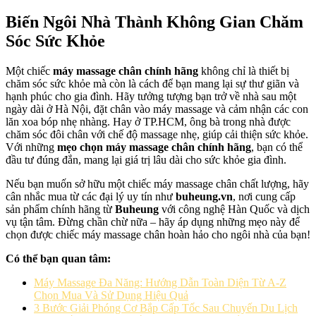
Biến Ngôi Nhà Thành Không Gian Chăm
Sóc Sức Khỏe
Một chiếc
máy massage chân chính hãng
không chỉ là thiết bị
chăm sóc sức khỏe mà còn là cách để bạn mang lại sự thư giãn và
hạnh phúc cho gia đình. Hãy tưởng tượng bạn trở về nhà sau một
ngày dài ở Hà Nội, đặt chân vào máy massage và cảm nhận các con
lăn xoa bóp nhẹ nhàng. Hay ở TP.HCM, ông bà trong nhà được
chăm sóc đôi chân với chế độ massage nhẹ, giúp cải thiện sức khỏe.
Với những
mẹo chọn máy massage chân chính hãng
, bạn có thể
đầu tư đúng đắn, mang lại giá trị lâu dài cho sức khỏe gia đình.
Nếu bạn muốn sở hữu một chiếc máy massage chân chất lượng, hãy
cân nhắc mua từ các đại lý uy tín như
buheung.vn
, nơi cung cấp
sản phẩm chính hãng từ
Buheung
với công nghệ Hàn Quốc và dịch
vụ tận tâm. Đừng chần chừ nữa – hãy áp dụng những mẹo này để
chọn được chiếc máy massage chân hoàn hảo cho ngôi nhà của bạn!
Có thể bạn quan tâm:
Máy Massage Đa Năng: Hướng Dẫn Toàn Diện Từ A-Z
Chọn Mua Và Sử Dụng Hiệu Quả
3 Bước Giải Phóng Cơ Bắp Cấp Tốc Sau Chuyến Du Lịch