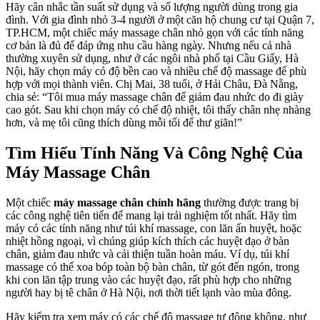
Hãy cân nhắc tần suất sử dụng và số lượng người dùng trong gia
đình. Với gia đình nhỏ 3-4 người ở một căn hộ chung cư tại Quận 7,
TP.HCM, một chiếc máy massage chân nhỏ gọn với các tính năng
cơ bản là đủ để đáp ứng nhu cầu hàng ngày. Nhưng nếu cả nhà
thường xuyên sử dụng, như ở các ngôi nhà phố tại Cầu Giấy, Hà
Nội, hãy chọn máy có độ bền cao và nhiều chế độ massage để phù
hợp với mọi thành viên. Chị Mai, 38 tuổi, ở Hải Châu, Đà Nẵng,
chia sẻ: “Tôi mua máy massage chân để giảm đau nhức do đi giày
cao gót. Sau khi chọn máy có chế độ nhiệt, tôi thấy chân nhẹ nhàng
hơn, và mẹ tôi cũng thích dùng mỗi tối để thư giãn!”
Tìm Hiểu Tính Năng Và Công Nghệ Của
Máy Massage Chân
Một chiếc
máy massage chân chính hãng
thường được trang bị
các công nghệ tiên tiến để mang lại trải nghiệm tốt nhất. Hãy tìm
máy có các tính năng như túi khí massage, con lăn ấn huyệt, hoặc
nhiệt hồng ngoại, vì chúng giúp kích thích các huyệt đạo ở bàn
chân, giảm đau nhức và cải thiện tuần hoàn máu. Ví dụ, túi khí
massage có thể xoa bóp toàn bộ bàn chân, từ gót đến ngón, trong
khi con lăn tập trung vào các huyệt đạo, rất phù hợp cho những
người hay bị tê chân ở Hà Nội, nơi thời tiết lạnh vào mùa đông.
Hãy kiểm tra xem máy có các chế độ massage tự động không, như