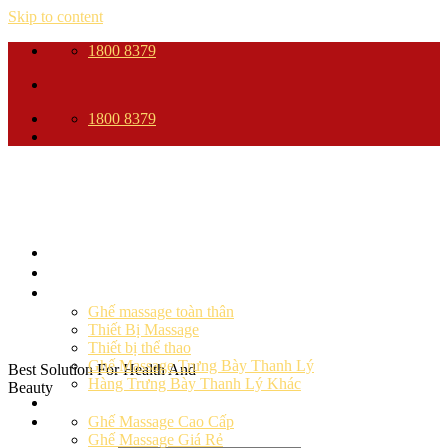
Skip to content
1800 8379
1800 8379
Trang Chủ
Giới thiệu
Sản phẩm
Ghế massage toàn thân
Thiết Bị Massage
Thiết bị thể thao
Ghế Massage Trưng Bày Thanh Lý
Best Solution For Health And
Hàng Trưng Bày Thanh Lý Khác
Beauty
Ghế massage
Ghế Massage Cao Cấp
Ghế Massage Giá Rẻ