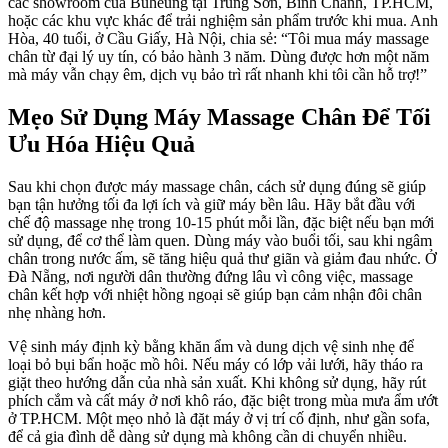
các showroom của Buheung tại Trung Sơn, Bình Chánh, TP.HCM,
hoặc các khu vực khác để trải nghiệm sản phẩm trước khi mua. Anh
Hòa, 40 tuổi, ở Cầu Giấy, Hà Nội, chia sẻ: “Tôi mua máy massage
chân từ đại lý uy tín, có bảo hành 3 năm. Dùng được hơn một năm
mà máy vẫn chạy êm, dịch vụ bảo trì rất nhanh khi tôi cần hỗ trợ!”
Mẹo Sử Dụng Máy Massage Chân Để Tối
Ưu Hóa Hiệu Quả
Sau khi chọn được máy massage chân, cách sử dụng đúng sẽ giúp
bạn tận hưởng tối đa lợi ích và giữ máy bền lâu. Hãy bắt đầu với
chế độ massage nhẹ trong 10-15 phút mỗi lần, đặc biệt nếu bạn mới
sử dụng, để cơ thể làm quen. Dùng máy vào buổi tối, sau khi ngâm
chân trong nước ấm, sẽ tăng hiệu quả thư giãn và giảm đau nhức. Ở
Đà Nẵng, nơi người dân thường đứng lâu vì công việc, massage
chân kết hợp với nhiệt hồng ngoại sẽ giúp bạn cảm nhận đôi chân
nhẹ nhàng hơn.
Vệ sinh máy định kỳ bằng khăn ẩm và dung dịch vệ sinh nhẹ để
loại bỏ bụi bẩn hoặc mồ hôi. Nếu máy có lớp vải lưới, hãy tháo ra
giặt theo hướng dẫn của nhà sản xuất. Khi không sử dụng, hãy rút
phích cắm và cất máy ở nơi khô ráo, đặc biệt trong mùa mưa ẩm ướt
ở TP.HCM. Một mẹo nhỏ là đặt máy ở vị trí cố định, như gần sofa,
để cả gia đình dễ dàng sử dụng mà không cần di chuyển nhiều.