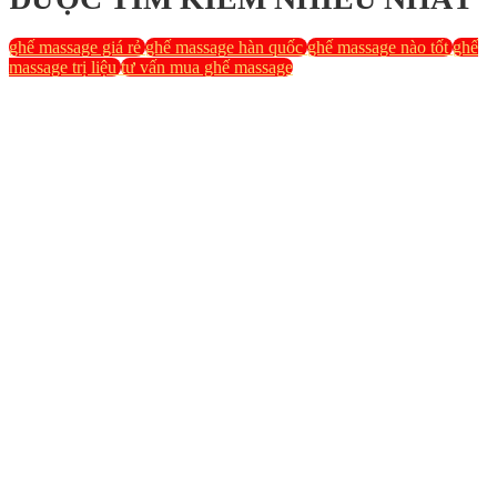
ghế massage giá rẻ
ghế massage hàn quốc
ghế massage nào tốt
ghế
massage trị liệu
tư vấn mua ghế massage