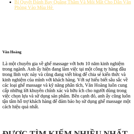
Bí Quyết Đánh Bay Quầng Thâm Và Mỏi Mắt Cho Dân Văn
Phòng Vào Mùa Hè
Văn Hoàng
Là một chuyên gia về ghế massage với hơn 10 năm kinh nghiệm
trong ngành. Anh ấy hiện đang làm việc tại một công ty hàng đầu
trong lĩnh vực này và cũng đang viết blog để chia sẻ kiến thức và
kinh nghiệm của mình với khách hàng. Với sự hiểu biết sâu sắc về
các loại ghế massage và kỹ năng phân tích, Văn Hoàng luôn cung
cấp những lời khuyên chính xác và hữu ích cho người dùng trong
việc chọn lựa và sử dụng sản phẩm. Bên cạnh đó, anh ấy cũng luôn
tận tâm hỗ trợ khách hàng để đảm bảo họ sử dụng ghế massage một
cách hiệu quả nhất.
ĐƯỢC TÌM KIẾM NHIỀU NHẤT