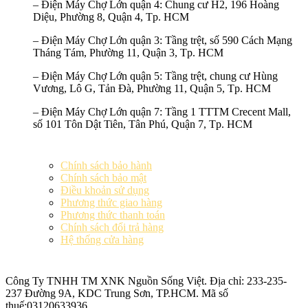
–
Điện Máy Chợ Lớn quận 4:
Chung cư H2, 196 Hoàng
Diệu, Phường 8, Quận 4, Tp. HCM
–
Điện Máy Chợ Lớn quận 3:
Tầng trệt, số 590 Cách Mạng
Tháng Tám, Phường 11, Quận 3, Tp. HCM
–
Điện Máy Chợ Lớn quận 5:
Tầng trệt, chung cư Hùng
Vương, Lô G, Tản Đà, Phường 11, Quận 5, Tp. HCM
–
Điện Máy Chợ Lớn quận 7:
Tầng 1 TTTM Crecent Mall,
số 101 Tôn Dật Tiên, Tân Phú, Quận 7, Tp. HCM
Chính sách bảo hành
Chính sách bảo mật
Điều khoản sử dụng
Phương thức giao hàng
Phương thức thanh toán
Chính sách đổi trả hàng
Hệ thống cửa hàng
Công Ty TNHH TM XNK
Nguồn Sống Việt
. Địa chỉ: 233-235-
237 Đường 9A, KDC Trung Sơn, TP.HCM. Mã số
thuế:
03120633936
.