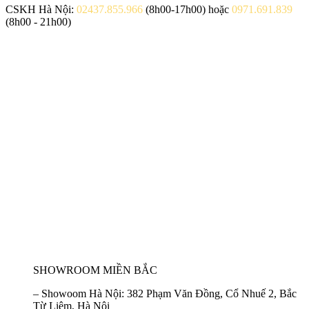
CSKH Hà Nội:
02437.855.966
(8h00-17h00) hoặc
0971.691.839
(8h00 - 21h00)
SHOWROOM MIỀN BẮC
–
Showoom Hà Nội:
382 Phạm Văn Đồng, Cổ Nhuế 2, Bắc
Từ Liêm, Hà Nội