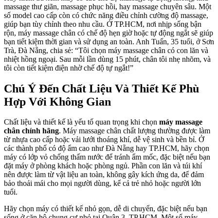
massage thư giãn, massage phục hồi, hay massage chuyên sâu. Một
số model cao cấp còn có chức năng điều chỉnh cường độ massage,
giúp bạn tùy chỉnh theo nhu cầu. Ở TP.HCM, nơi nhịp sống bận
rộn, máy massage chân có chế độ hẹn giờ hoặc tự động ngắt sẽ giúp
bạn tiết kiệm thời gian và sử dụng an toàn. Anh Tuấn, 35 tuổi, ở Sơn
Trà, Đà Nẵng, chia sẻ: “Tôi chọn máy massage chân có con lăn và
nhiệt hồng ngoại. Sau mỗi lần dùng 15 phút, chân tôi nhẹ nhõm, và
tôi còn tiết kiệm điện nhờ chế độ tự ngắt!”
Chú Ý Đến Chất Liệu Và Thiết Kế Phù
Hợp Với Không Gian
Chất liệu và thiết kế là yếu tố quan trọng khi chọn
máy massage
chân chính hãng
. Máy massage chân chất lượng thường được làm
từ nhựa cao cấp hoặc vải lưới thoáng khí, dễ vệ sinh và bền bỉ. Ở
các thành phố có độ ẩm cao như Đà Nẵng hay TP.HCM, hãy chọn
máy có lớp vỏ chống thấm nước để tránh ẩm mốc, đặc biệt nếu bạn
đặt máy ở phòng khách hoặc phòng ngủ. Phần con lăn và túi khí
nên được làm từ vật liệu an toàn, không gây kích ứng da, để đảm
bảo thoải mái cho mọi người dùng, kể cả trẻ nhỏ hoặc người lớn
tuổi.
Hãy chọn máy có thiết kế nhỏ gọn, dễ di chuyển, đặc biệt nếu bạn
sống ở căn hộ chung cư nhỏ tại Quận 3, TP.HCM. Một số máy