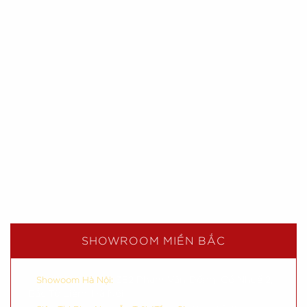
SHOWROOM MIỀN BẮC
–
382 Phạm Văn Đồng, Cổ Nhuế 2,
Showoom Hà Nội:
Bắc Từ Liêm, Hà Nội