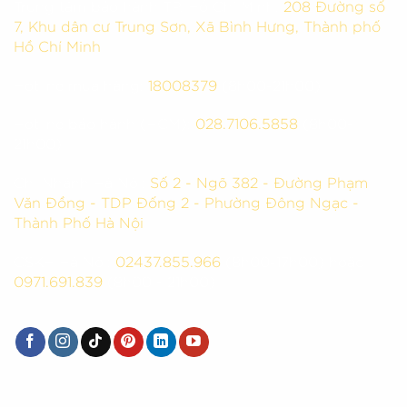
Trung tâm bảo hành TP. Hồ Chí Minh:
208 Đường số
7, Khu dân cư Trung Sơn, Xã Bình Hưng, Thành phố
Hồ Chí Minh
Hotline mua hàng:
18008379
(8h00-21h00)
Hotline bảo hành (HCM):
028.7106.5858
(8h00-
21h00)
Chi Nhánh Hà Nội:
Số 2 - Ngõ 382 - Đường Phạm
Văn Đồng - TDP Đống 2 - Phường Đông Ngạc -
Thành Phố Hà Nội
CSKH Hà Nội:
02437.855.966
(8h00-17h00) hoặc
0971.691.839
(8h00 - 21h00)