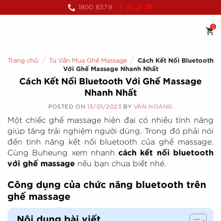
Skip
1800 8379
to
content
0
Trang chủ
/
Tư Vấn Mua Ghế Massage
/
Cách Kết Nối Bluetooth
Với Ghế Massage Nhanh Nhất
Cách Kết Nối Bluetooth Với Ghế Massage
Nhanh Nhất
POSTED ON
13/01/2023
BY
VĂN HOÀNG
Một chiếc ghế massage hiện đại có nhiều tính năng
giúp tăng trải nghiệm người dùng. Trong đó phải nói
đến tinh năng kết nối bluetooth của ghế massage.
Cùng Buheung xem nhanh
cách kết nối bluetooth
với ghế massage
nếu bạn chưa biết nhé.
Công dụng của chức năng bluetooth trên
ghế massage
Nội dung bài viết