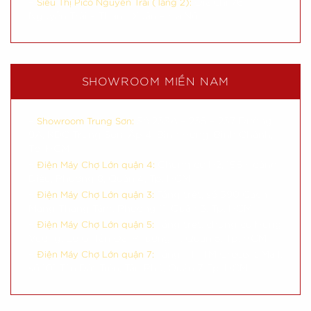
–
Địa chỉ 76
Siêu Thị Pico Nguyễn Trãi (Tầng 2):
Nguyễn Trãi – Thanh Xuân – Hà Nội
SHOWROOM MIỀN NAM
–
Số 233A – 235 – 237 Đường
Showroom Trung Sơn:
9A, KDC Trung Sơn, Ấp 4, Bình Hưng, Bình Chánh,
Tp. HCM
–
Chung cư H2, 196 Hoàng
Điện Máy Chợ Lớn quận 4:
Diệu, Phường 8, Quận 4, Tp. HCM
–
Tầng trệt, số 590 Cách
Điện Máy Chợ Lớn quận 3:
Mạng Tháng Tám, Phường 11, Quận 3, Tp. HCM
–
Tầng trệt, chung cư Hùng
Điện Máy Chợ Lớn quận 5:
Vương, Lô G, Tản Đà, Phường 11, Quận 5, Tp. HCM
–
Tầng 1 TTTM Crecent Mall,
Điện Máy Chợ Lớn quận 7:
số 101 Tôn Dật Tiên, Tân Phú, Quận 7, Tp. HCM