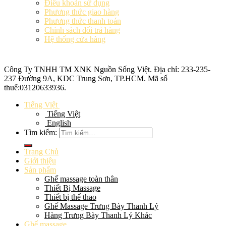
Điều khoản sử dụng
Phương thức giao hàng
Phương thức thanh toán
Chính sách đổi trả hàng
Hệ thống cửa hàng
Công Ty TNHH TM XNK
Nguồn Sống Việt
. Địa chỉ: 233-235-
237 Đường 9A, KDC Trung Sơn, TP.HCM. Mã số
thuế:
03120633936
.
Tiếng Việt
Tiếng Việt
English
Tìm kiếm:
Trang Chủ
Giới thiệu
Sản phẩm
Ghế massage toàn thân
Thiết Bị Massage
Thiết bị thể thao
Ghế Massage Trưng Bày Thanh Lý
Hàng Trưng Bày Thanh Lý Khác
Ghế massage