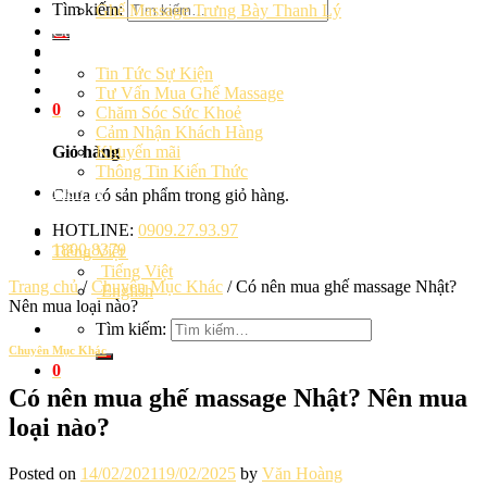
Tìm kiếm:
Ghế Massage Trưng Bày Thanh Lý
Cảm Nhận Khách Hàng
Blog
Tin Tức Sự Kiện
Tư Vấn Mua Ghế Massage
0
Chăm Sóc Sức Khoẻ
Cảm Nhận Khách Hàng
Khuyến mãi
Giỏ hàng
Thông Tin Kiến Thức
Liên hệ
Chưa có sản phẩm trong giỏ hàng.
HOTLINE:
0909.27.93.97
1800.8379
Tiếng Việt
Tiếng Việt
Trang chủ
/
Chuyên Mục Khác
/
Có nên mua ghế massage Nhật?
English
Nên mua loại nào?
Tìm kiếm:
Chuyên Mục Khác
0
Có nên mua ghế massage Nhật? Nên mua
loại nào?
Posted on
14/02/2021
19/02/2025
by
Văn Hoàng