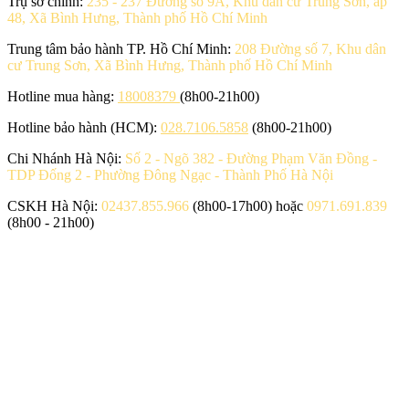
Trụ sở chính:
235 - 237 Đường số 9A, Khu dân cư Trung Sơn, ấp
48, Xã Bình Hưng, Thành phố Hồ Chí Minh
Trung tâm bảo hành TP. Hồ Chí Minh:
208 Đường số 7, Khu dân
cư Trung Sơn, Xã Bình Hưng, Thành phố Hồ Chí Minh
Hotline mua hàng:
18008379
(8h00-21h00)
Hotline bảo hành (HCM):
028.7106.5858
(8h00-21h00)
Chi Nhánh Hà Nội:
Số 2 - Ngõ 382 - Đường Phạm Văn Đồng -
TDP Đống 2 - Phường Đông Ngạc - Thành Phố Hà Nội
CSKH Hà Nội:
02437.855.966
(8h00-17h00) hoặc
0971.691.839
(8h00 - 21h00)