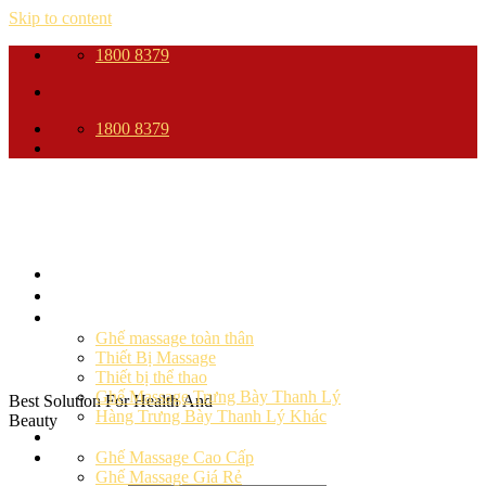
Skip to content
1800 8379
1800 8379
Trang Chủ
Giới thiệu
Sản phẩm
Ghế massage toàn thân
Thiết Bị Massage
Thiết bị thể thao
Ghế Massage Trưng Bày Thanh Lý
Best Solution For Health And
Hàng Trưng Bày Thanh Lý Khác
Beauty
Ghế massage
Ghế Massage Cao Cấp
Ghế Massage Giá Rẻ