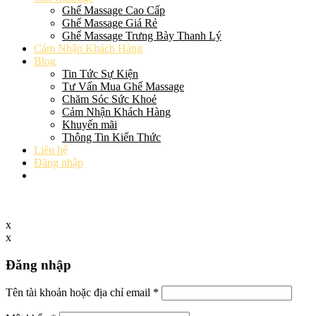
Ghế Massage Cao Cấp
Ghế Massage Giá Rẻ
Ghế Massage Trưng Bày Thanh Lý
Cảm Nhận Khách Hàng
Blog
Tin Tức Sự Kiện
Tư Vấn Mua Ghế Massage
Chăm Sóc Sức Khoẻ
Cảm Nhận Khách Hàng
Khuyến mãi
Thông Tin Kiến Thức
Liên hệ
Đăng nhập
x
x
Đăng nhập
Tên tài khoản hoặc địa chỉ email
*