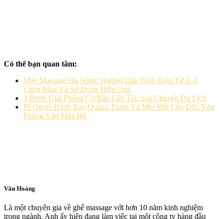
Có thể bạn quan tâm:
Máy Massage Đa Năng: Hướng Dẫn Toàn Diện Từ A-Z
Chọn Mua Và Sử Dụng Hiệu Quả
3 Bước Giải Phóng Cơ Bắp Cấp Tốc Sau Chuyến Du Lịch
Bí Quyết Đánh Bay Quầng Thâm Và Mỏi Mắt Cho Dân Văn
Phòng Vào Mùa Hè
Văn Hoàng
Là một chuyên gia về ghế massage với hơn 10 năm kinh nghiệm
trong ngành. Anh ấy hiện đang làm việc tại một công ty hàng đầu