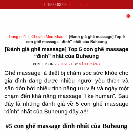
Skip
1800 8379
to
content
0
Trang chủ
/
Chuyên Mục Khác
/
[Đánh giá ghế massage] Top 5
con ghế massage “đỉnh” nhất của Buheung
[Đánh giá ghế massage] Top 5 con ghế massage
“đỉnh” nhất của Buheung
POSTED ON
25/01/2021
BY
VĂN HOÀNG
Ghế massage là thiết bị chăm sóc sức khỏe cho
gia đình đang được nhiều người yêu thích và
săn đón bởi nhiều tính năng ưu việt và ngày một
chạm đến khả năng massage “like human”. Sau
đây là những đánh giá về 5 con ghế massage
“đỉnh” nhất của Buheung đây ạ!!!
#5 con ghế massage đỉnh nhất của Buheung