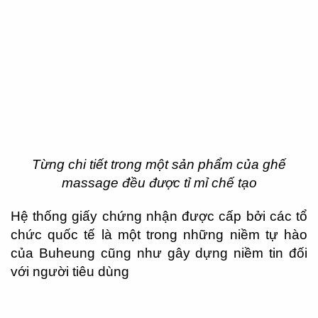
Từng chi tiết trong một sản phẩm của ghế
massage đều được tỉ mỉ chế tạo
Hệ thống giấy chứng nhận được cấp bởi các tổ
chức quốc tế là một trong những niềm tự hào
của Buheung cũng như gây dựng niềm tin đối
với người tiêu dùng