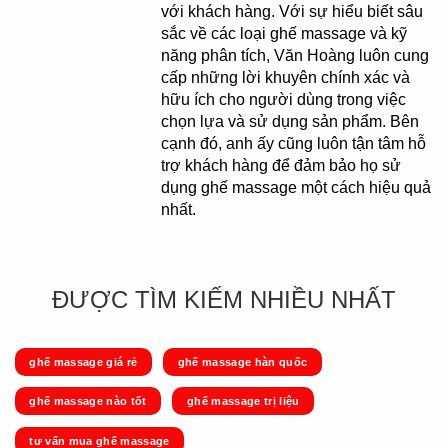
với khách hàng. Với sự hiểu biết sâu
sắc về các loại ghế massage và kỹ
năng phân tích, Văn Hoàng luôn cung
cấp những lời khuyên chính xác và
hữu ích cho người dùng trong việc
chọn lựa và sử dụng sản phẩm. Bên
cạnh đó, anh ấy cũng luôn tận tâm hỗ
trợ khách hàng để đảm bảo họ sử
dụng ghế massage một cách hiệu quả
nhất.
ĐƯỢC TÌM KIẾM NHIỀU NHẤT
ghế massage giá rẻ
ghế massage hàn quốc
ghế massage nào tốt
ghế massage trị liệu
tư vấn mua ghế massage