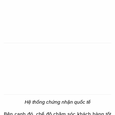
Hệ thống chứng nhận quốc tế
Bên cạnh đó, chế độ chăm sóc khách hàng tốt