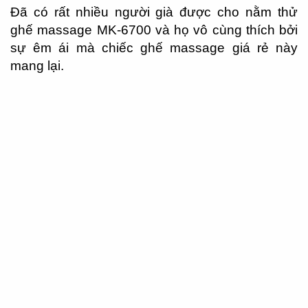
Đã có rất nhiều người già được cho nằm thử
ghế massage MK-6700 và họ vô cùng thích bởi
sự êm ái mà chiếc ghế massage giá rẻ này
mang lại.