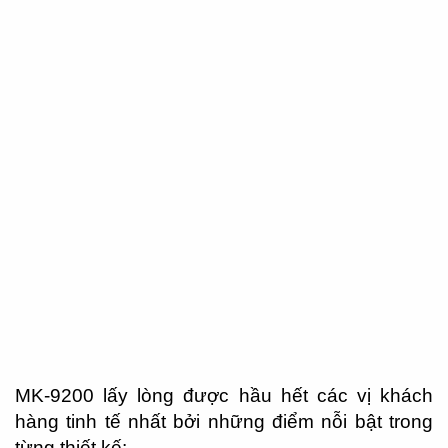
MK-9200 lấy lòng được hầu hết các vị khách
hàng tinh tế nhất bởi những điểm nỗi bật trong
từng thiết kế: