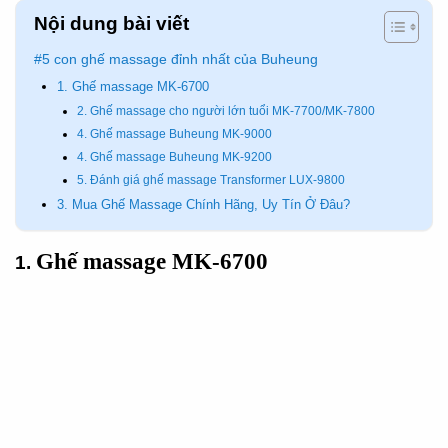
Nội dung bài viết
#5 con ghế massage đỉnh nhất của Buheung
1. Ghế massage MK-6700
2. Ghế massage cho người lớn tuổi MK-7700/MK-7800
4. Ghế massage Buheung MK-9000
4. Ghế massage Buheung MK-9200
5. Đánh giá ghế massage Transformer LUX-9800
3. Mua Ghế Massage Chính Hãng, Uy Tín Ở Đâu?
Ghế massage MK-6700
1.