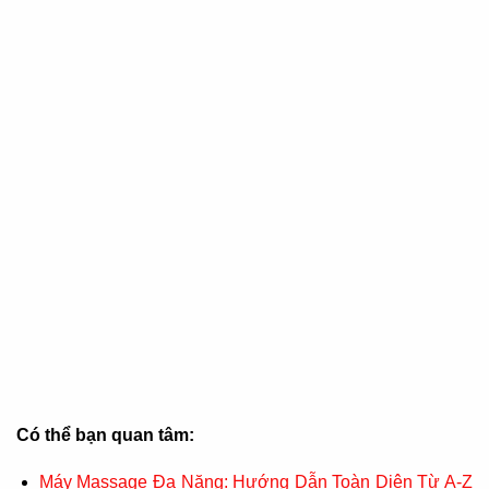
Có thể bạn quan tâm:
Máy Massage Đa Năng: Hướng Dẫn Toàn Diện Từ A-Z