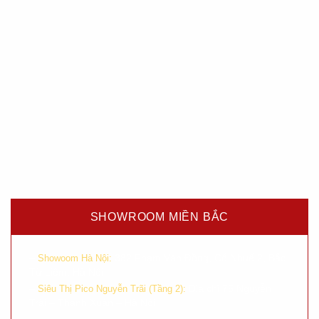
SHOWROOM MIỀN BẮC
–
382 Phạm Văn Đồng, Cổ Nhuế 2, Bắc
Showoom Hà Nội:
Từ Liêm, Hà Nội
–
Địa chỉ 76 Nguyễn
Siêu Thị Pico Nguyễn Trãi (Tầng 2):
Trãi – Thanh Xuân – Hà Nội