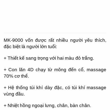
MK-9000 vốn được rất nhiều người yêu thích,
đặc biệt là người lớn tuổi:
+ Thiết kế sang trọng với hai màu đỏ trắng.
+ Con lăn 4D chạy từ mông đến cổ, massage
70% cơ thể.
+ Hệ thống túi khí dày đặc, có túi khí massage
vùng đầu.
+ Nhiệt hồng ngoại lưng, chân, bàn chân.