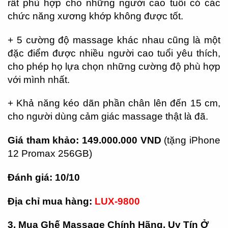
rất phù hợp cho những người cao tuổi có các
chức năng xương khớp không được tốt.
+ 5 cường độ massage khác nhau cũng là một
đặc điểm được nhiều người cao tuổi yêu thích,
cho phép họ lựa chọn những cường độ phù hợp
với mình nhất.
+ Khả năng kéo dãn phần chân lên đến 15 cm,
cho người dùng cảm giác massage thật là đã.
Giá tham khảo:
149.000.000 VND
(tặng iPhone
12 Promax 256GB)
Đánh giá:
10/10
Địa chỉ mua hàng:
LUX-9800
3. Mua Ghế Massage Chính Hãng, Uy Tín Ở