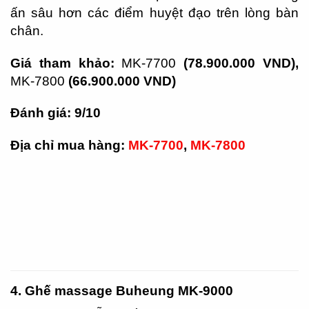
ấn sâu hơn các điểm huyệt đạo trên lòng bàn
chân.
Giá tham khảo:
MK-7700
(78.900.000 VND),
MK-7800
(66.900.000 VND)
Đánh giá: 9/10
Địa chỉ mua hàng:
MK-7700
,
MK-7800
4. Ghế massage Buheung MK-9000