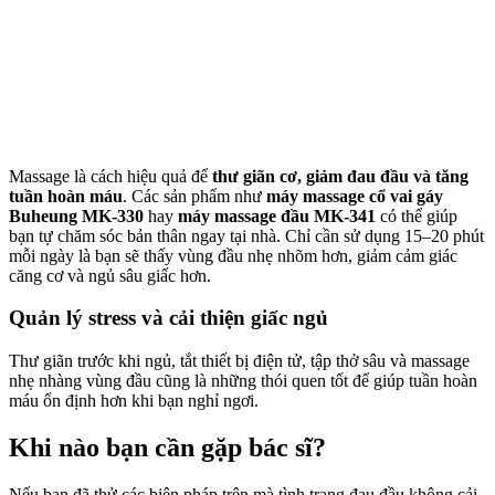
Massage là cách hiệu quả để
thư giãn cơ, giảm đau đầu và tăng
tuần hoàn máu
. Các sản phẩm như
máy massage cổ vai gáy
Buheung MK-330
hay
máy massage đầu MK-341
có thể giúp
bạn tự chăm sóc bản thân ngay tại nhà. Chỉ cần sử dụng 15–20 phút
mỗi ngày là bạn sẽ thấy vùng đầu nhẹ nhõm hơn, giảm cảm giác
căng cơ và ngủ sâu giấc hơn.
Quản lý stress và cải thiện giấc ngủ
Thư giãn trước khi ngủ, tắt thiết bị điện tử, tập thở sâu và massage
nhẹ nhàng vùng đầu cũng là những thói quen tốt để giúp tuần hoàn
máu ổn định hơn khi bạn nghỉ ngơi.
Khi nào bạn cần gặp bác sĩ?
Nếu bạn đã thử các biện pháp trên mà tình trạng đau đầu không cải