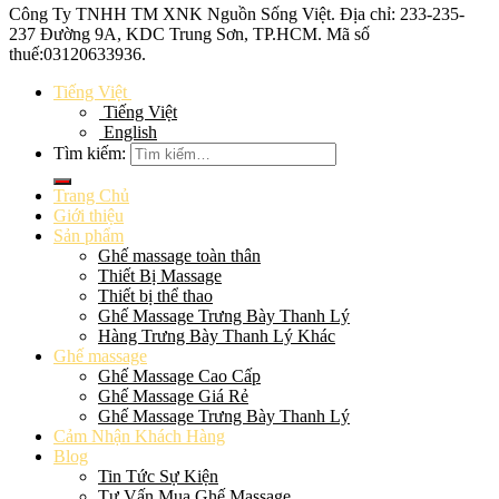
Công Ty TNHH TM XNK
Nguồn Sống Việt
. Địa chỉ: 233-235-
237 Đường 9A, KDC Trung Sơn, TP.HCM. Mã số
thuế:
03120633936
.
Tiếng Việt
Tiếng Việt
English
Tìm kiếm:
Trang Chủ
Giới thiệu
Sản phẩm
Ghế massage toàn thân
Thiết Bị Massage
Thiết bị thể thao
Ghế Massage Trưng Bày Thanh Lý
Hàng Trưng Bày Thanh Lý Khác
Ghế massage
Ghế Massage Cao Cấp
Ghế Massage Giá Rẻ
Ghế Massage Trưng Bày Thanh Lý
Cảm Nhận Khách Hàng
Blog
Tin Tức Sự Kiện
Tư Vấn Mua Ghế Massage