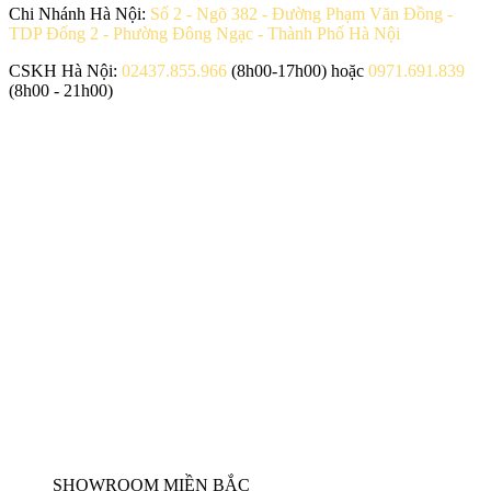
Chi Nhánh Hà Nội:
Số 2 - Ngõ 382 - Đường Phạm Văn Đồng -
TDP Đống 2 - Phường Đông Ngạc - Thành Phố Hà Nội
CSKH Hà Nội:
02437.855.966
(8h00-17h00) hoặc
0971.691.839
(8h00 - 21h00)
SHOWROOM MIỀN BẮC