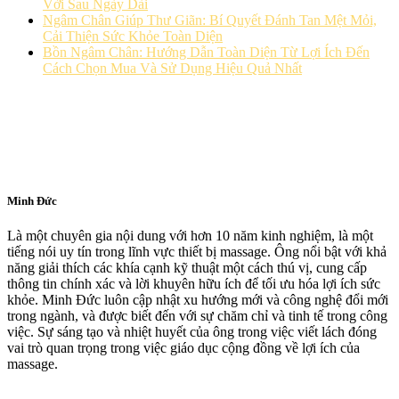
Vời Sau Ngày Dài
Ngâm Chân Giúp Thư Giãn: Bí Quyết Đánh Tan Mệt Mỏi,
Cải Thiện Sức Khỏe Toàn Diện
Bồn Ngâm Chân: Hướng Dẫn Toàn Diện Từ Lợi Ích Đến
Cách Chọn Mua Và Sử Dụng Hiệu Quả Nhất
Minh Đức
Là một chuyên gia nội dung với hơn 10 năm kinh nghiệm, là một
tiếng nói uy tín trong lĩnh vực thiết bị massage. Ông nổi bật với khả
năng giải thích các khía cạnh kỹ thuật một cách thú vị, cung cấp
thông tin chính xác và lời khuyên hữu ích để tối ưu hóa lợi ích sức
khỏe. Minh Đức luôn cập nhật xu hướng mới và công nghệ đổi mới
trong ngành, và được biết đến với sự chăm chỉ và tinh tế trong công
việc. Sự sáng tạo và nhiệt huyết của ông trong việc viết lách đóng
vai trò quan trọng trong việc giáo dục cộng đồng về lợi ích của
massage.