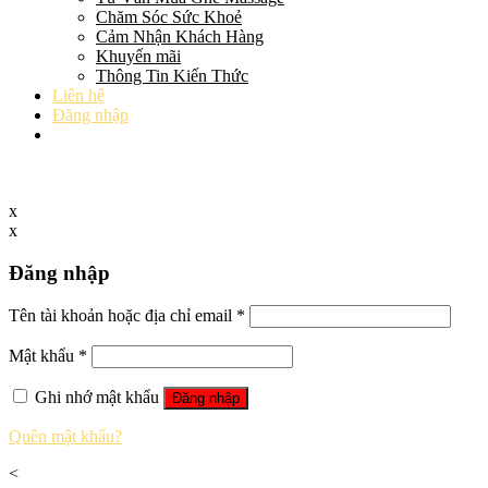
Chăm Sóc Sức Khoẻ
Cảm Nhận Khách Hàng
Khuyến mãi
Thông Tin Kiến Thức
Liên hệ
Đăng nhập
x
x
Đăng nhập
Tên tài khoản hoặc địa chỉ email
*
Mật khẩu
*
Ghi nhớ mật khẩu
Đăng nhập
Quên mật khẩu?
<