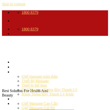
Skip to content
1800 8379
1800 8379
Trang Chủ
Giới thiệu
Sản phẩm
Ghế massage toàn thân
Thiết Bị Massage
Thiết bị thể thao
Ghế Massage Trưng Bày Thanh Lý
Best Solution For Health And
Hàng Trưng Bày Thanh Lý Khác
Beauty
Ghế massage
Ghế Massage Cao Cấp
Ghế Massage Giá Rẻ