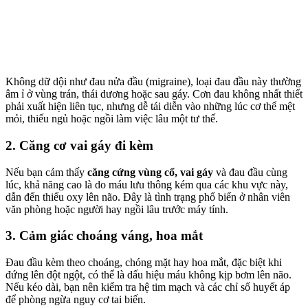
Không dữ dội như đau nửa đầu (migraine), loại đau đầu này thường
âm ỉ ở vùng trán, thái dương hoặc sau gáy. Cơn đau không nhất thiết
phải xuất hiện liên tục, nhưng dễ tái diễn vào những lúc cơ thể mệt
mỏi, thiếu ngủ hoặc ngồi làm việc lâu một tư thế.
2. Căng cơ vai gáy đi kèm
Nếu bạn cảm thấy
căng cứng vùng cổ, vai gáy
và đau đầu cùng
lúc, khả năng cao là do máu lưu thông kém qua các khu vực này,
dẫn đến thiếu oxy lên não. Đây là tình trạng phổ biến ở nhân viên
văn phòng hoặc người hay ngồi lâu trước máy tính.
3. Cảm giác choáng váng, hoa mắt
Đau đầu kèm theo choáng, chóng mặt hay hoa mắt, đặc biệt khi
đứng lên đột ngột, có thể là dấu hiệu máu không kịp bơm lên não.
Nếu kéo dài, bạn nên kiểm tra hệ tim mạch và các chỉ số huyết áp
để phòng ngừa nguy cơ tai biến.