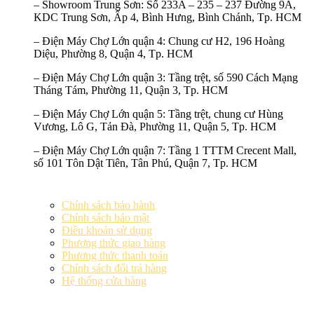
–
Showroom Trung Sơn:
Số 233A – 235 – 237 Đường 9A,
KDC Trung Sơn, Ấp 4, Bình Hưng, Bình Chánh, Tp. HCM
–
Điện Máy Chợ Lớn quận 4:
Chung cư H2, 196 Hoàng
Diệu, Phường 8, Quận 4, Tp. HCM
–
Điện Máy Chợ Lớn quận 3:
Tầng trệt, số 590 Cách Mạng
Tháng Tám, Phường 11, Quận 3, Tp. HCM
–
Điện Máy Chợ Lớn quận 5:
Tầng trệt, chung cư Hùng
Vương, Lô G, Tản Đà, Phường 11, Quận 5, Tp. HCM
–
Điện Máy Chợ Lớn quận 7:
Tầng 1 TTTM Crecent Mall,
số 101 Tôn Dật Tiên, Tân Phú, Quận 7, Tp. HCM
Chính sách bảo hành
Chính sách bảo mật
Điều khoản sử dụng
Phương thức giao hàng
Phương thức thanh toán
Chính sách đổi trả hàng
Hệ thống cửa hàng