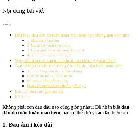
Nội dung bài viết
Dấu hiệu đau đầu do tuần hoàn máu kém bạn không nên xem nhẹ
1. Đau âm ỉ kéo dài
2. Căng cơ vai gáy đi kèm
3. Cảm giác choáng váng, hoa mắt
4. Tê bì chân tay, mất ngủ
Nguyên nhân nào khiến tuần hoàn máu kém gây đau đầu?
Giải pháp cải thiện tình trạng đau đầu do tuần hoàn máu kém
Tăng cường vận động nhẹ nhàng
Chế độ ăn uống lành mạnh
Massage đầu, cổ vai gáy
Quản lý stress và cải thiện giấc ngủ
Khi nào bạn cần gặp bác sĩ?
Kết luận
Không phải cơn đau đầu nào cũng giống nhau. Để nhận biết
đau
đầu do tuần hoàn máu kém
, bạn có thể chú ý các dấu hiệu sau:
1. Đau âm ỉ kéo dài