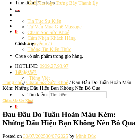
Tìm kiếm:
Ghế Massage Trưng Bày Thanh Lý
Cảm Nhận Khách Hàng
Blog
Tin Tức Sự Kiện
Tư Vấn Mua Ghế Massage
0
Chăm Sóc Sức Khoẻ
Cảm Nhận Khách Hàng
Khuyến mãi
Giỏ hàng
Thông Tin Kiến Thức
Liên hệ
Chưa có sản phẩm trong giỏ hàng.
HOTLINE:
0909.27.93.97
1800.8379
Tiếng Việt
Tiếng Việt
Trang chủ
/
Chăm Sóc Sức Khoẻ
/
Đau Đầu Do Tuần Hoàn Máu
English
Kém: Những Dấu Hiệu Bạn Không Nên Bỏ Qua
Tìm kiếm:
Chăm Sóc Sức Khoẻ
0
Đau Đầu Do Tuần Hoàn Máu Kém:
Những Dấu Hiệu Bạn Không Nên Bỏ Qua
Posted on
30/07/2025
30/07/2025
by
Minh Đức