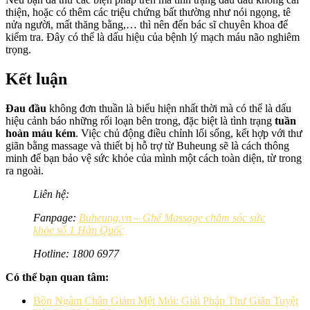
thiện, hoặc có thêm các triệu chứng bất thường như nói ngọng, tê
nửa người, mất thăng bằng,… thì nên đến bác sĩ chuyên khoa để
kiểm tra. Đây có thể là dấu hiệu của bệnh lý mạch máu não nghiêm
trọng.
Kết luận
Đau đầu
không đơn thuần là biểu hiện nhất thời mà có thể là dấu
hiệu cảnh báo những rối loạn bên trong, đặc biệt là tình trạng
tuần
hoàn máu kém
. Việc chủ động điều chỉnh lối sống, kết hợp với thư
giãn bằng massage và thiết bị hỗ trợ từ Buheung sẽ là cách thông
minh để bạn bảo vệ sức khỏe của mình một cách toàn diện, từ trong
ra ngoài.
Liên hệ:
Fanpage:
Buheung.vn – Ghế Massage chăm sóc sức
khỏe số 1 Hàn Quốc
Hotline: 1800 6977
Có thể bạn quan tâm:
Bồn Ngâm Chân Giảm Mệt Mỏi: Giải Pháp Thư Giãn Tuyệt