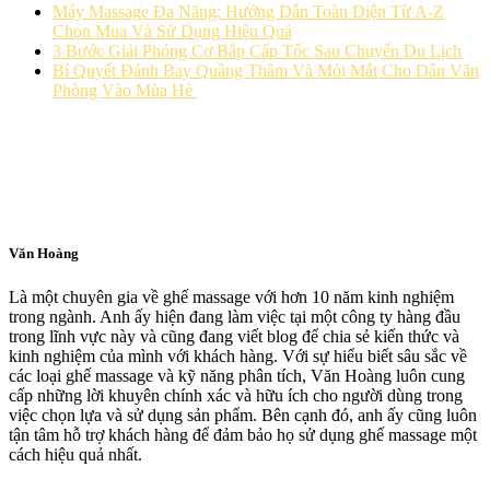
Máy Massage Đa Năng: Hướng Dẫn Toàn Diện Từ A-Z
Chọn Mua Và Sử Dụng Hiệu Quả
3 Bước Giải Phóng Cơ Bắp Cấp Tốc Sau Chuyến Du Lịch
Bí Quyết Đánh Bay Quầng Thâm Và Mỏi Mắt Cho Dân Văn
Phòng Vào Mùa Hè
Văn Hoàng
Là một chuyên gia về ghế massage với hơn 10 năm kinh nghiệm
trong ngành. Anh ấy hiện đang làm việc tại một công ty hàng đầu
trong lĩnh vực này và cũng đang viết blog để chia sẻ kiến thức và
kinh nghiệm của mình với khách hàng. Với sự hiểu biết sâu sắc về
các loại ghế massage và kỹ năng phân tích, Văn Hoàng luôn cung
cấp những lời khuyên chính xác và hữu ích cho người dùng trong
việc chọn lựa và sử dụng sản phẩm. Bên cạnh đó, anh ấy cũng luôn
tận tâm hỗ trợ khách hàng để đảm bảo họ sử dụng ghế massage một
cách hiệu quả nhất.