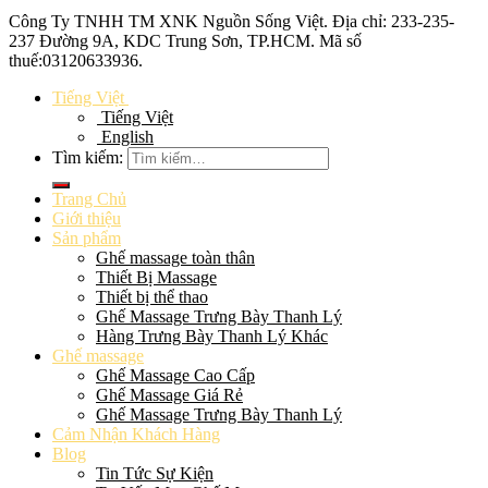
Công Ty TNHH TM XNK
Nguồn Sống Việt
. Địa chỉ: 233-235-
237 Đường 9A, KDC Trung Sơn, TP.HCM. Mã số
thuế:
03120633936
.
Tiếng Việt
Tiếng Việt
English
Tìm kiếm:
Trang Chủ
Giới thiệu
Sản phẩm
Ghế massage toàn thân
Thiết Bị Massage
Thiết bị thể thao
Ghế Massage Trưng Bày Thanh Lý
Hàng Trưng Bày Thanh Lý Khác
Ghế massage
Ghế Massage Cao Cấp
Ghế Massage Giá Rẻ
Ghế Massage Trưng Bày Thanh Lý
Cảm Nhận Khách Hàng
Blog
Tin Tức Sự Kiện