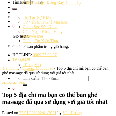
Tìm kiếm:
Ghế Massage Trưng Bày Thanh Lý
Cảm Nhận Khách Hàng
Blog
Tin Tức Sự Kiện
Tư Vấn Mua Ghế Massage
0
Chăm Sóc Sức Khoẻ
Cảm Nhận Khách Hàng
Khuyến mãi
Giỏ hàng
Thông Tin Kiến Thức
Liên hệ
Chưa có sản phẩm trong giỏ hàng.
HOTLINE:
0909.27.93.97
1800.8379
Tiếng Việt
Tiếng Việt
Trang chủ
/
Chuyên Mục Khác
/
Top 5 địa chỉ mà bạn có thể bán
English
ghế massage đã qua sử dụng với giá tốt nhất
Tìm kiếm:
Chuyên Mục Khác
0
Top 5 địa chỉ mà bạn có thể bán ghế
massage đã qua sử dụng với giá tốt nhất
Posted on
22/01/2021
22/01/2021
by
Văn Hoàng