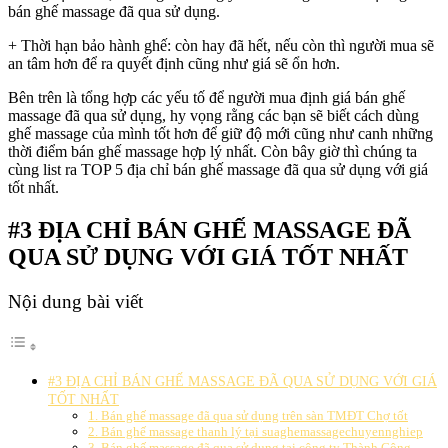
bán ghế massage đã qua sử dụng.
+ Thời hạn bảo hành ghế: còn hay đã hết, nếu còn thì người mua sẽ
an tâm hơn để ra quyết định cũng như giá sẽ ổn hơn.
Bên trên là tổng hợp các yếu tố để người mua định giá bán ghế
massage đã qua sử dụng, hy vọng rằng các bạn sẽ biết cách dùng
ghế massage của mình tốt hơn để giữ độ mới cũng như canh những
thời điểm bán ghế massage hợp lý nhất. Còn bây giờ thì chúng ta
cùng list ra TOP 5 địa chỉ bán ghế massage đã qua sử dụng với giá
tốt nhất.
#3
ĐỊA CHỈ BÁN GHẾ MASSAGE ĐÃ
QUA SỬ DỤNG VỚI GIÁ TỐT NHẤT
Nội dung bài viết
#3 ĐỊA CHỈ BÁN GHẾ MASSAGE ĐÃ QUA SỬ DỤNG VỚI GIÁ
TỐT NHẤT
1. Bán ghế massage đã qua sử dụng trên sàn TMĐT Chợ tốt
2. Bán ghế massage thanh lý tại suaghemassagechuyennghiep
3. Bán ghế massage đã qua sử dụng tại công ty Thành Công