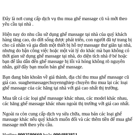
Đây là nơi cung cấp dịch vụ thu mua ghế massage cũ và mới theo
yêu cầu tại nhà .
Hiện nay do nhu cầu sử dụng ghế massage tại nhà của quý khách
hàng tăng cao, do đời sống được phát triển, con người đã tự trang bị
cho cá nhân và gia đình một thiết bị hỗ trợ massage thư giãn tại nhà,
nhưng do bận công việc hoặc một vài lý do khác mà bạn không có
thời gian sử dụng ghế massage tại nhà, do diện tích nhà ở bé hoặc
bạn để lâu dẫn đến ghế massage bị lỗi và hỏng không rõ nguyên
nhân, giờ đây bạn muốn bán ghế massage.
Bạn đang băn khoăn về giá thành, địa chỉ thu mua ghế massage cũ
giá cao. suaghemassagechuyennghiep chuyên thu mua lại các loại
ghế massage của các hãng tại nhà với giá cao nhất thị trường.
Mua tất cả các loại ghế massage khác nhau, các model khác nhau,
các hãng ghế massage khác nhau ngoài thị trường với giá cao nhất.
Ngoài ra còn cung cấp dịch vụ sửa chữa, mua bán các loại ghế
massage khác nếu quý khách muốn đổi và các thêm tiền để mua ghế
massage mới theo yêu cầu.
Hotline
0902580660
hoặc
0904883851