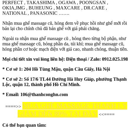
PERFECT , TAKASHIMA , OGAWA , POONGSAN ,
OKIA,JMG , BUHEUNG , MAXCARE , DR.CARE ,
NATIONAL , PANASONIC …….
Nhận mua ghế massage cũ, hỏng đem về phục hồi như ghế mới rồi
bán lại cho chính chủ đã bán ghế với giá phải chăng.
Ngoài ra nhận mua ghế massage cũ , hỏng theo từng bộ phận, như
mua ghế massage cũ, hỏng phần da, túi khí; mua ghế massage cũ,
hỏng phần cơ hoặc mạch điện với giá cao, nhanh chóng, thuận tiên.
Mọi chi tiết xin vui lòng liên hệ: Điện thoại / Zalo: 0912.025.198
* Cơ sở 1: 204 Hồ Tùng Mậu, quận Cầu Giấy, Hà Nội
* Cơ sở 2: Số 17/6 TL44 Đường Hà Huy Giáp, phường Thạnh
Lộc, quận 12, thành phố Hồ Chí Minh.
* Email: 106@thanhconghn.com
MUA GHẾ MASSAGE THANH LÝ
====>>
GIẢM ĐẾN 80% TẠI ĐÂY
<<====
Có thể bạn quan tâm: