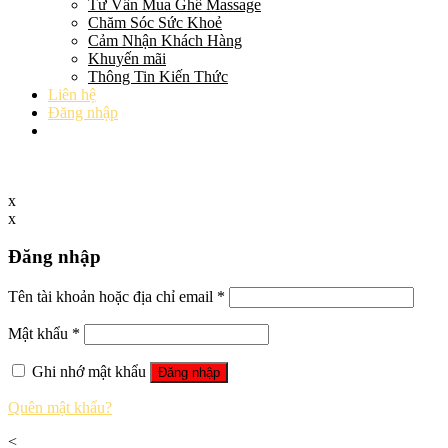
Tư Vấn Mua Ghế Massage
Chăm Sóc Sức Khoẻ
Cảm Nhận Khách Hàng
Khuyến mãi
Thông Tin Kiến Thức
Liên hệ
Đăng nhập
x
x
Đăng nhập
Tên tài khoản hoặc địa chỉ email
*
Mật khẩu
*
Ghi nhớ mật khẩu
Đăng nhập
Quên mật khẩu?
<