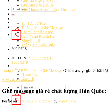
Ghế Massage Cao Cấp
Ghế Massage Giá Rẻ
Tìm
Ghế Massage Trưng Bày Thanh Lý
kiếm:
Cảm Nhận Khách Hàng
Blog
Tin Tức Sự Kiện
Tư Vấn Mua Ghế Massage
Chăm Sóc Sức Khoẻ
0
Cảm Nhận Khách Hàng
Khuyến mãi
Thông Tin Kiến Thức
Giỏ hàng
Liên hệ
HOTLINE:
0909.27.93.97
1800.8379
Tiếng Việt
Trang chủ
/
Tư Vấn Mua Ghế Massage
/
Ghế massage giá rẻ chất lượ
Tiếng Việt
English
Tư Vấn Mua Ghế Massage
Tìm
Ghế massage giá rẻ chất lượng Hàn Quốc: G
kiếm:
0
Posted on
17/12/2025
31/12/2025
by
Văn Hoàng