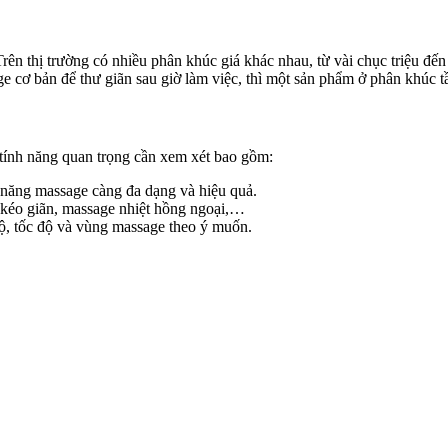
rên thị trường có nhiều phân khúc giá khác nhau, từ vài chục triệu đế
 cơ bản để thư giãn sau giờ làm việc, thì một sản phẩm ở phân khúc tầ
tính năng quan trọng cần xem xét bao gồm:
ả năng massage càng đa dạng và hiệu quả.
 kéo giãn, massage nhiệt hồng ngoại,…
ộ, tốc độ và vùng massage theo ý muốn.