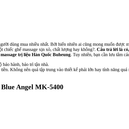
c người dùng mua nhiều nhất. Bởi hiển nhiên ai cũng mong muốn được 
một chiếc ghế massage xịn xò, chất lượng hay không?.
Câu trả lời là có
massage trị liệu Hàn Quốc Buheung
. Tuy nhiên, bạn cần lưu tâm các
 bảo hành, bảo trì tận nhà.
iền. Không nên quá tập trung vào thiết kế phải lớn hay tính năng quá 
g Blue Angel MK-5400