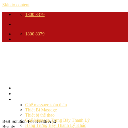
Skip to content
1800 8379
1800 8379
Trang Chủ
Giới thiệu
Sản phẩm
Ghế massage toàn thân
Thiết Bị Massage
Thiết bị thể thao
Ghế Massage Trưng Bày Thanh Lý
Best Solution For Health And
Hàng Trưng Bày Thanh Lý Khác
Beauty