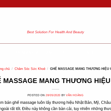
Best Solution For Health And Beauty
GE
CẢM NHẬN KHÁCH HÀNG
BLOG
LIÊN HỆ
ang chủ
/
Chăm Sóc Sức Khoẻ
/
GHẾ MASSAGE MANG THƯƠNG HIỆU 
 MASSAGE MANG THƯƠNG HIỆU
POSTED ON
28/05/2020
BY
VĂN HOÀNG
 tâm bán ghế massage luôn lấy thương hiệu Nhật Bản, Mỹ, Châu 
ngoài rất tốt. Điều này không cần bàn cải, tuy nhiên những t