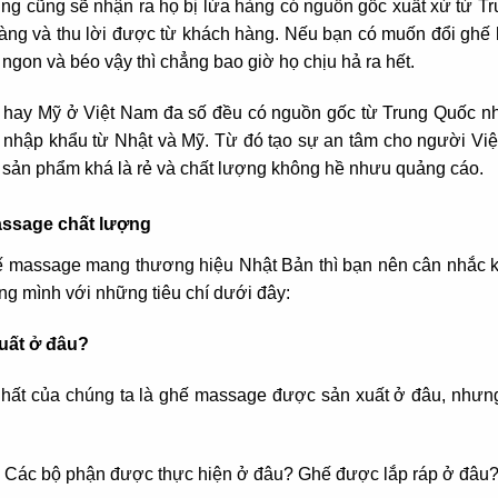
ùng cũng sẽ nhận ra họ bị lừa hàng có nguồn gốc xuất xứ từ Tr
ng và thu lời được từ khách hàng. Nếu bạn có muốn đổi ghế h
ngon và béo vậy thì chẳng bao giờ họ chịu hả ra hết.
 hay Mỹ ở Việt Nam đa số đều có nguồn gốc từ Trung Quốc n
nhập khẩu từ Nhật và Mỹ. Từ đó tạo sự an tâm cho người Việt
 sản phẩm khá là rẻ và chất lượng không hề nhưu quảng cáo.
assage chất lượng
 massage mang thương hiệu Nhật Bản thì bạn nên cân nhắc k
ng mình với những tiêu chí dưới đây:
uất ở đâu?
nhất của chúng ta là ghế massage được sản xuất ở đâu, nhưng
 Các bộ phận được thực hiện ở đâu? Ghế được lắp ráp ở đâu