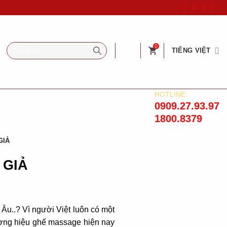
Tìm
0
TIẾNG VIỆT
kiếm:
HOTLINE:
0909.27.93.97
1800.8379
GIẢ
 GIẢ
Âu..? Vì người Việt luôn có một
hương hiệu ghế massage hiện nay