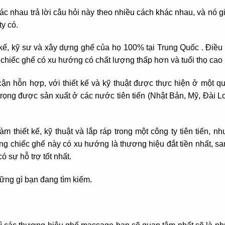
c nhau trả lời câu hỏi này theo nhiều cách khác nhau, và nó g
ty có.
 kế, kỹ sư và xây dựng ghế của họ 100% tại Trung Quốc . Điều 
hiếc ghế có xu hướng có chất lượng thấp hơn và tuổi thọ cao
cận hỗn hợp, với thiết kế và kỹ thuật được thực hiện ở một q
rọng được sản xuất ở các nước tiên tiến (Nhật Bản, Mỹ, Đài 
m thiết kế, kỹ thuật và lắp ráp trong một công ty tiên tiến,
g chiếc ghế này có xu hướng là thương hiệu đắt tiền nhất, san
ó sự hỗ trợ tốt nhất.
ững gì bạn đang tìm kiếm.