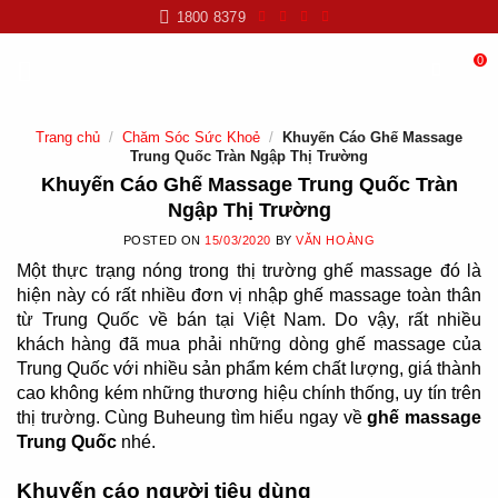
Skip
1800 8379
to
content
0
Trang chủ
/
Chăm Sóc Sức Khoẻ
/
Khuyến Cáo Ghế Massage
Trung Quốc Tràn Ngập Thị Trường
Khuyến Cáo Ghế Massage Trung Quốc Tràn
Ngập Thị Trường
POSTED ON
15/03/2020
BY
VĂN HOÀNG
Một thực trạng nóng trong thị trường ghế massage đó là
hiện này có rất nhiều đơn vị nhập ghế massage toàn thân
từ Trung Quốc về bán tại Việt Nam. Do vậy, rất nhiều
khách hàng đã mua phải những dòng ghế massage của
Trung Quốc với nhiều sản phẩm kém chất lượng, giá thành
cao không kém những thương hiệu chính thống, uy tín trên
thị trường. Cùng Buheung tìm hiểu ngay về
ghế massage
Trung Quốc
nhé.
Khuyến cáo người tiêu dùng