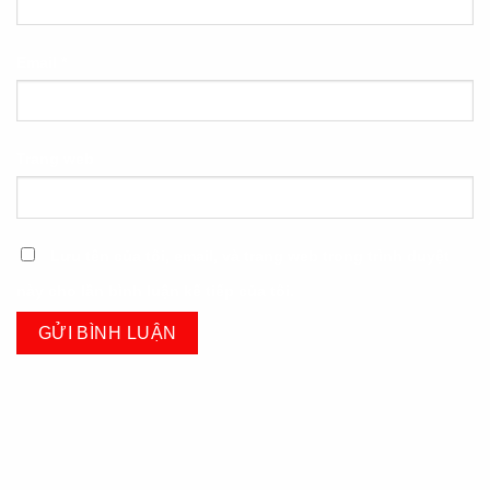
Email
*
Trang web
Lưu tên của tôi, email, và trang web trong trình duyệt
này cho lần bình luận kế tiếp của tôi.