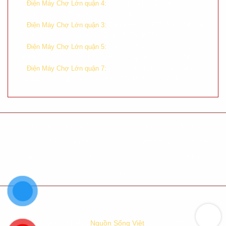
–
Chung cư H2, 196 Hoàng
Điện Máy Chợ Lớn quận 4:
Diệu, Phường 8, Quận 4, Tp. HCM
–
Tầng trệt, số 590 Cách Mạng
Điện Máy Chợ Lớn quận 3:
Tháng Tám, Phường 11, Quận 3, Tp. HCM
–
Tầng trệt, chung cư Hùng
Điện Máy Chợ Lớn quận 5:
Vương, Lô G, Tản Đà, Phường 11, Quận 5, Tp. HCM
–
Tầng 1 TTTM Crecent Mall,
Điện Máy Chợ Lớn quận 7:
số 101 Tôn Dật Tiên, Tân Phú, Quận 7, Tp. HCM
Chính sách bảo hành
Chính sách bảo mật
Điều khoản sử dụng
Phương thức giao hàng
Phương thức thanh toán
Chính sách đổi trả hàng
Hệ thống cửa hàng
Công Ty TNHH TM XNK
Nguồn Sống Việt
. Địa chỉ: 233-235-237