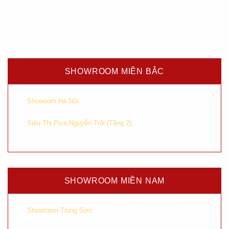
SHOWROOM MIỀN BẮC
–
382 Phạm Văn Đồng, Cổ Nhuế 2, Bắc
Showoom Hà Nội:
Từ Liêm, Hà Nội
–
Địa chỉ 76 Nguyễn
Siêu Thị Pico Nguyễn Trãi (Tầng 2):
Trãi – Thanh Xuân – Hà Nội
SHOWROOM MIỀN NAM
–
Số 233A – 235 – 237 Đường 9A,
Showroom Trung Sơn:
KDC Trung Sơn, Ấp 4, Bình Hưng, Bình Chánh, Tp. HCM