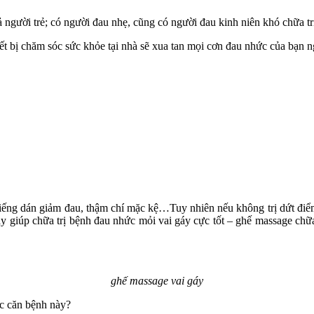
ả người trẻ; có người đau nhẹ, cũng có người đau kinh niên khó chữa tr
ết bị chăm sóc sức khỏe tại nhà sẽ xua tan mọi cơn đau nhức của bạn n
miếng dán giảm đau, thậm chí mặc kệ…Tuy nhiên nếu không trị dứt đi
y giúp chữa trị bệnh đau nhức mỏi vai gáy cực tốt – ghế massage chữa
ghế massage vai gáy
ợc căn bệnh này?