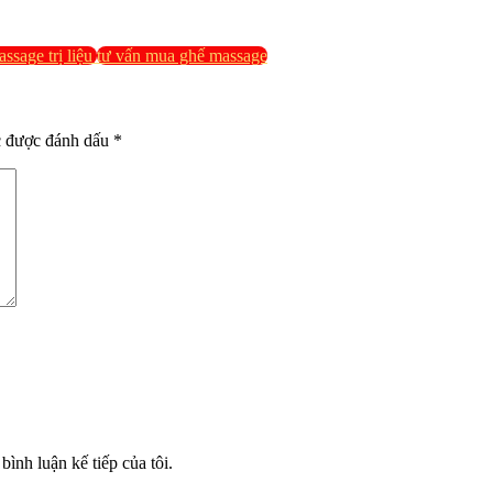
ssage trị liệu
tư vấn mua ghế massage
c được đánh dấu
*
bình luận kế tiếp của tôi.