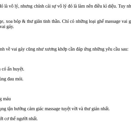
 là vô lý, nhưng chính cái sự vô lý đó là làm nên điều kì diệu. Tuy nh
ge, xoa bóp & thư giãn tinh thần. Chỉ có những loại ghế massage vai 
vai gáy.
bệnh về vai gáy cũng như xương khớp cần đáp ứng những yêu cầu sau:
 có ấn huyệt.
vùng đau mỏi.
ng máu
g tận hưởng cảm giác massage tuyệt vời và thư giản nhất.
i cơ thể người nhất.