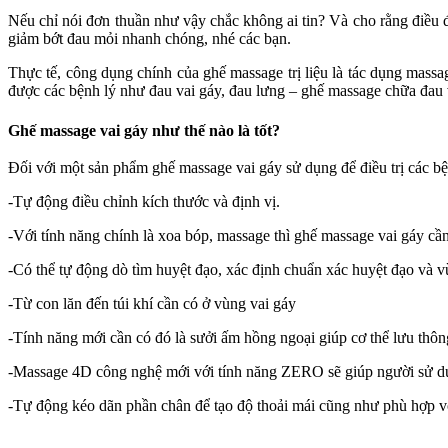
Nếu chỉ nói đơn thuần như vậy chắc không ai tin? Và cho rằng điều đó
giảm bớt đau mỏi nhanh chóng, nhé các bạn.
Thực tế, công dụng chính của ghế massage trị liệu là tác dụng massa
được các bệnh lý như đau vai gáy, đau lưng – ghế massage chữa đau 
Ghế massage vai gáy như thế nào là tốt?
Đối với một sản phẩm ghế massage vai gáy sử dụng để điều trị các 
-Tự động điều chỉnh kích thước và định vị.
-Với tính năng chính là xoa bóp, massage thì ghế massage vai gáy cần
-Có thể tự động dò tìm huyệt đạo, xác định chuẩn xác huyệt đạo và 
-Từ con lăn đến túi khí cần có ở vùng vai gáy
-Tính năng mới cần có đó là sưởi ấm hồng ngoại giúp cơ thể lưu thô
-Massage 4D công nghệ mới với tính năng ZERO sẽ giúp người sử dụn
-Tự động kéo dãn phần chân để tạo độ thoải mái cũng như phù hợp vớ