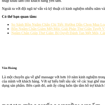
nhập khẩu làm cho khách hàng yên tâm.
Ngoài ra với đội ngũ tư vấn và kỹ thuật có kinh nghiệm nhiều năm và
Có thể bạn quan tâm:
So Sánh Bồn Ngâm Chân Chi Tiết: Hướng Dẫn Chọn Mua Loạ
Bồn Ngâm Chân Giảm Mệt Mỏi: Giải Pháp Thư Giãn Tuyệt V
Ngâm Chân Giúp Thư Giãn: Bí Quyết Đánh Tan Mệt Mỏi, Cải
Văn Hoàng
Là một chuyên gia về ghế massage với hơn 10 năm kinh nghiệm trong 
của mình với khách hàng. Với sự hiểu biết sâu sắc về các loại ghế 
dụng sản phẩm. Bên cạnh đó, anh ấy cũng luôn tận tâm hỗ trợ khách