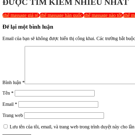
ĐƯỢC TÌM KIẾM NHIỀU NHẤT
ghế massage giá rẻ
ghế massage hàn quốc
ghế massage nào tốt
ghế ma
Để lại một bình luận
Email của bạn sẽ không được hiển thị công khai.
Các trường bắt buộ
Bình luận
*
Tên
*
Email
*
Trang web
Lưu tên của tôi, email, và trang web trong trình duyệt này cho lần 