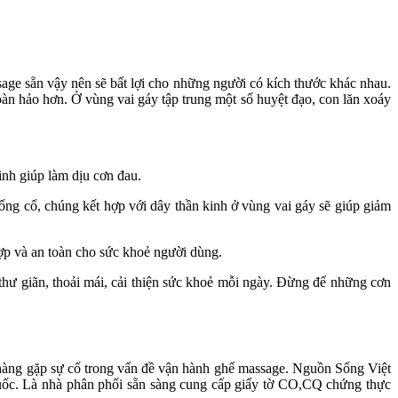
age sẵn vậy nên sẽ bất lợi cho những người có kích thước khác nhau.
àn hảo hơn. Ở vùng vai gáy tập trung một số huyệt đạo, con lăn xoáy
inh giúp làm dịu cơn đau.
ống cổ, chúng kết hợp với dây thần kinh ở vùng vai gáy sẽ giúp giảm
ợp và an toàn cho sức khoẻ người dùng.
thư giãn, thoải mái, cải thiện sức khoẻ mỗi ngày. Đừng để những cơn
hàng gặp sự cố trong vấn đề vận hành ghế massage. Nguồn Sống Việt
uốc. Là nhà phân phối sẵn sàng cung cấp giấy tờ CO,CQ chứng thực