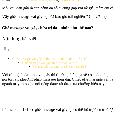
Mỏi vai, đau gáy là căn bệnh đa số ai cũng gặp khi về già, thậm chị c
Vậy ghế massage vai gáy bạn đã bao giờ trải nghiệm? Chỉ với một thi
Ghế massage vai gáy chữa trị đau nhức như thế nào?
Nội dung bài viết
Ghế massage vai gáy chữa trị đau nhức như thế nào?
Ghế massage vai gáy như thế nào là tốt?
Nên mua ghế massage vai gáy của hãng nào?
Với căn bệnh đau mỏi vai gáy thì thường chúng ta sẽ xoa bóp dầu, 
nói tới là 1 phương pháp massage hiện đại: Chiếc ghế massage vai gá
ngành máy massage nói riêng đang rất được ưa chuộng hiện nay.
Làm sao chỉ 1 chiếc ghế massage vai gáy lại có thể hỗ trợ điều trị đư