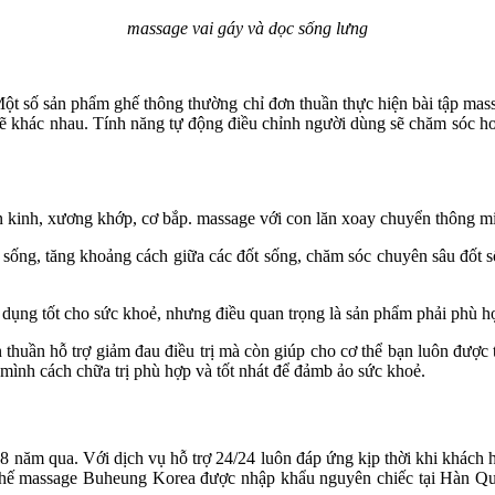
massage vai gáy và dọc sống lưng
ột số sản phẩm ghế thông thường chỉ đơn thuần thực hiện bài tập mass
ẽ khác nhau. Tính năng tự động điều chỉnh người dùng sẽ chăm sóc ho
ần kinh, xương khớp, cơ bắp. massage với con lăn xoay chuyển thông m
sống, tăng khoảng cách giữa các đốt sống, chăm sóc chuyên sâu đốt s
dụng tốt cho sức khoẻ, nhưng điều quan trọng là sản phẩm phải phù h
huần hỗ trợ giảm đau điều trị mà còn giúp cho cơ thể bạn luôn được 
mình cách chữa trị phù hợp và tốt nhát để đảmb ảo sức khoẻ.
 năm qua. Với dịch vụ hỗ trợ 24/24 luôn đáp ứng kịp thời khi khách 
 ghế massage Buheung Korea được nhập khẩu nguyên chiếc tại Hàn Q