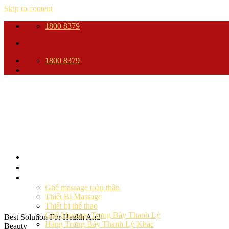
Skip to content
1800 8379
1800 8379
Trang Chủ
Giới thiệu
Sản phẩm
Ghế massage toàn thân
Thiết Bị Massage
Thiết bị thể thao
Ghế Massage Trưng Bày Thanh Lý
Best Solution For Health And
Hàng Trưng Bày Thanh Lý Khác
Beauty