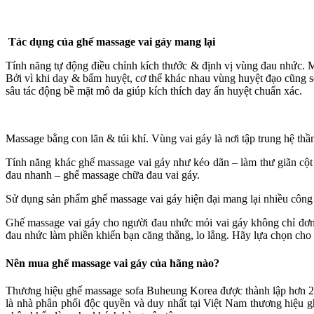
Tác dụng của ghế massage vai gáy mang lại
Tính năng tự động điều chỉnh kích thước & định vị vùng đau nhức. M
Bởi vì khi day & bấm huyệt, cơ thể khác nhau vùng huyệt đạo cũng s
sâu tác động bề mặt mô da giúp kích thích day ấn huyệt chuẩn xác.
Massage bằng con lăn & túi khí. Vùng vai gáy là nơi tập trung hệ th
Tính năng khác ghế massage vai gáy như kéo dãn – làm thư giãn cột 
đau nhanh – ghế massage chữa đau vai gáy.
Sử dụng sản phẩm ghế massage vai gáy hiện đại mang lại nhiều công 
Ghế massage vai gáy cho người đau nhức mỏi vai gáy không chỉ đơn t
đau nhức làm phiền khiến bạn căng thẳng, lo lắng. Hãy lựa chọn cho 
Nên mua ghế massage vai gáy của hãng nào?
Thương hiệu ghế massage sofa Buheung Korea được thành lập hơn 28
là nhà phân phối độc quyền và duy nhất tại Việt Nam thương hiệu