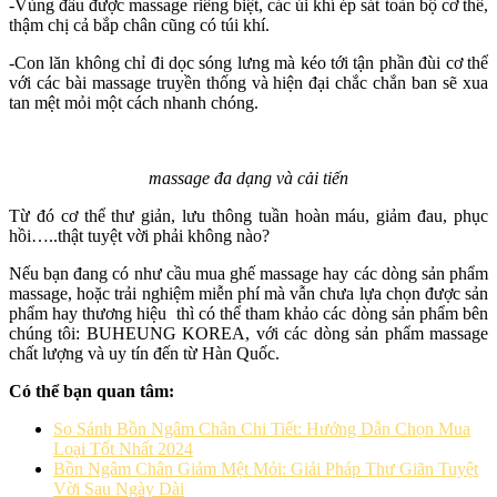
-Vùng đầu được massage riêng biệt, các úi khí ép sát toàn bộ cơ thể,
thậm chị cả bắp chân cũng có túi khí.
-Con lăn không chỉ đi dọc sóng lưng mà kéo tới tận phần đùi cơ thể
với các bài massage truyền thống và hiện đại chắc chắn ban sẽ xua
tan mệt mỏi một cách nhanh chóng.
massage đa dạng và cải tiến
Từ đó cơ thể thư giản, lưu thông tuần hoàn máu, giảm đau, phục
hồi…..thật tuyệt vời phải không nào?
Nếu bạn đang có như cầu mua ghế massage hay các dòng sản phẩm
massage, hoặc trải nghiệm miễn phí mà vẫn chưa lựa chọn được sản
phẩm hay thương hiệu thì có thể tham khảo các dòng sản phẩm bên
chúng tôi: BUHEUNG KOREA, với các dòng sản phẩm massage
chất lượng và uy tín đến từ Hàn Quốc.
Có thể bạn quan tâm:
So Sánh Bồn Ngâm Chân Chi Tiết: Hướng Dẫn Chọn Mua
Loại Tốt Nhất 2024
Bồn Ngâm Chân Giảm Mệt Mỏi: Giải Pháp Thư Giãn Tuyệt
Vời Sau Ngày Dài