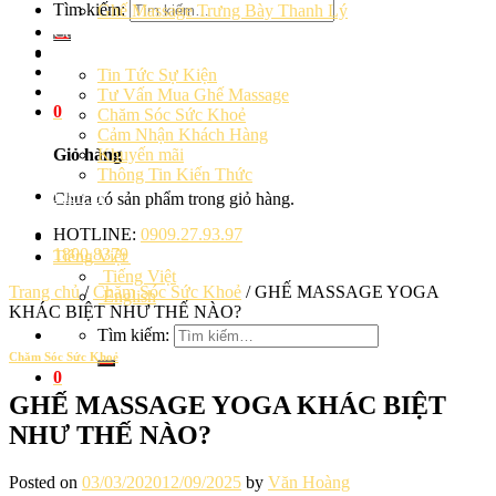
Tìm kiếm:
Ghế Massage Trưng Bày Thanh Lý
Cảm Nhận Khách Hàng
Blog
Tin Tức Sự Kiện
Tư Vấn Mua Ghế Massage
0
Chăm Sóc Sức Khoẻ
Cảm Nhận Khách Hàng
Khuyến mãi
Giỏ hàng
Thông Tin Kiến Thức
Liên hệ
Chưa có sản phẩm trong giỏ hàng.
HOTLINE:
0909.27.93.97
1800.8379
Tiếng Việt
Tiếng Việt
Trang chủ
/
Chăm Sóc Sức Khoẻ
/
GHẾ MASSAGE YOGA
English
KHÁC BIỆT NHƯ THẾ NÀO?
Tìm kiếm:
Chăm Sóc Sức Khoẻ
0
GHẾ MASSAGE YOGA KHÁC BIỆT
NHƯ THẾ NÀO?
Posted on
03/03/2020
12/09/2025
by
Văn Hoàng