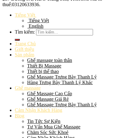
thuế:
03120633936
.
Tiếng Việt
Tiếng Việt
English
Tìm kiếm:
Trang Chủ
Giới thiệu
Sản phẩm
Ghế massage toàn thân
Thiết Bị Massage
Thiết bị thể thao
Ghế Massage Trưng Bày Thanh Lý
Hàng Trưng Bày Thanh Lý Khác
Ghế massage
Ghế Massage Cao Cấp
Ghế Massage Giá Rẻ
Ghế Massage Trưng Bày Thanh Lý
Cảm Nhận Khách Hàng
Blog
Tin Tức Sự Kiện
Tư Vấn Mua Ghế Massage
Chăm Sóc Sức Khoẻ
Cảm Nhận Khách Hàng