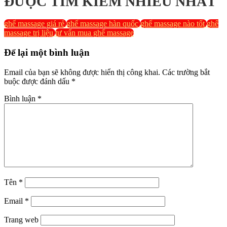
ĐƯỢC TÌM KIẾM NHIỀU NHẤT
ghế massage giá rẻ
ghế massage hàn quốc
ghế massage nào tốt
ghế
massage trị liệu
tư vấn mua ghế massage
Để lại một bình luận
Email của bạn sẽ không được hiển thị công khai.
Các trường bắt
buộc được đánh dấu
*
Bình luận
*
Tên
*
Email
*
Trang web