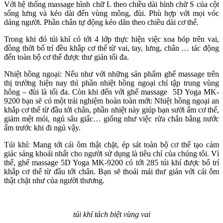
Với hệ thống massage hình chữ L theo chiều dài hình chữ S của cột
sống lưng và kéo dài đến vùng mông, đùi. Phù hợp với mọi vóc
dáng người. Phần chân tự động kéo dãn theo chiều dài cơ thể.
Trong khi đó túi khí có tới 4 lớp thực hiện việc xoa bóp trên vai,
đồng thời bố trí đều khắp cơ thể từ vai, tay, lưng, chân … tác động
đến toàn bộ cơ thể được thư giản tối đa.
Nhiệt hồng ngoại: Nếu như với những sản phẩm ghế massage trên
thị trường hiện nay thì phần nhiệt hồng ngoại chỉ tập trung vùng
hông – đùi là tối đa. Còn khi đến với ghế massage 5D Yoga MK-
9200 bạn sẽ có một trải nghiệm hoàn toàn mới: Nhiệt hồng ngoại an
khắp cơ thể từ đầu tới chân, phần nhiệt này giúp bạn sưởi ấm cơ thể,
giảm mệt mỏi, ngủ sâu giấc… giống như việc rửa chân bằng nước
ấm trước khi đi ngủ vậy.
Túi khí: Mang tới cái ôm thật chặt, ép sát toàn bộ cơ thể tạo cảm
giác sảng khoái nhất cho người sử dụng là tiêu chí của chúng tôi. Vì
thế, ghế massage 5D Yoga MK-9200 có tới 285 túi khí được bố trí
khắp cơ thể từ đầu tới chân. Bạn sẽ thoải mái thư giản với cái ôm
thật chặt như của người thương.
túi khí tách biệt vùng vai