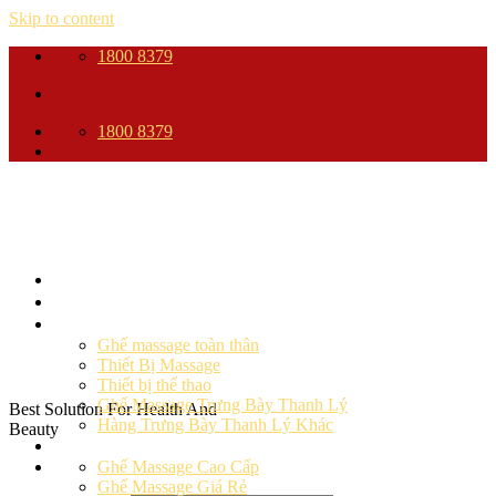
Skip to content
1800 8379
1800 8379
Trang Chủ
Giới thiệu
Sản phẩm
Ghế massage toàn thân
Thiết Bị Massage
Thiết bị thể thao
Ghế Massage Trưng Bày Thanh Lý
Best Solution For Health And
Hàng Trưng Bày Thanh Lý Khác
Beauty
Ghế massage
Ghế Massage Cao Cấp
Ghế Massage Giá Rẻ