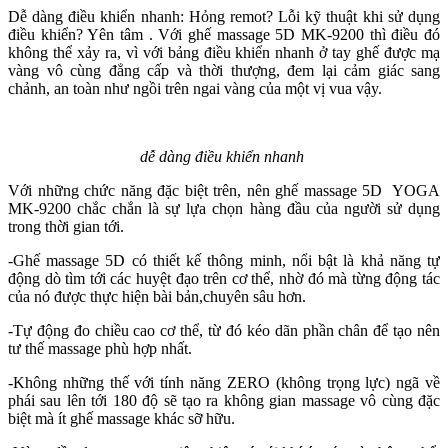
Dễ dàng điều khiển nhanh: Hỏng remot? Lỗi kỹ thuật khi sử dụng
điều khiển? Yên tâm . Với ghế massage 5D MK-9200 thì điều đó
không thể xảy ra, vì với bảng điều khiển nhanh ở tay ghế được mạ
vàng vô cùng đẳng cấp và thời thượng, đem lại cảm giác sang
chảnh, an toàn như ngồi trên ngai vàng của một vị vua vậy.
dễ dàng điều khiển nhanh
Với những chức năng đặc biệt trên, nên ghế massage 5D YOGA
MK-9200 chắc chắn là sự lựa chọn hàng đầu của người sử dụng
trong thời gian tới.
-Ghế massage 5D có thiết kế thông minh, nổi bật là khả năng tự
động dò tìm tới các huyệt đạo trên cơ thể, nhờ đó mà từng động tác
của nó được thực hiện bài bản,chuyên sâu hơn.
-Tự động đo chiều cao cơ thể, từ đó kéo dãn phần chân để tạo nên
tư thế massage phù hợp nhất.
-Không những thế với tính năng ZERO (không trọng lực) ngã về
phái sau lên tới 180 độ sẽ tạo ra không gian massage vô cùng đặc
biệt mà ít ghế massage khác sỡ hữu.