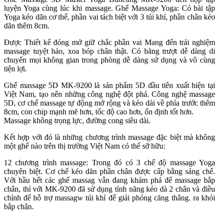
luyện Yoga cùng lúc khi massage. Ghế Massage Yoga: Có bài tập
Yoga kéo dãn cơ thể, phần vai tách biệt với 3 túi khí, phần chân kéo
dãn thêm 8cm.
Được Thiết kế đóng mở giữ chắc phần vai Mang đến trải nghiệm
massage tuyệt hảo, xoa bóp chân thật. Có băng trượt dễ dàng di
chuyển mọi không gian trong phòng dễ dàng sử dụng và vô cùng
tiện lợi.
Ghế massage 5D MK-9200 là sản phẩm 5D đầu tiên xuất hiện tại
Việt Nam, tạo nên những công nghệ đột phá. Công nghệ massage
5D, cơ chế massage tự động mở rộng và kéo dài về phía trước thêm
8cm, con chip mạnh mẽ hơn, tốc độ cao hơn, ổn định tốt hơn.
Massage không trọng lực, đường cong siêu dài.
Kết hợp với đó là những chương trình massage đặc biệt mà không
một ghế nào trên thị trường Việt Nam có thể sỡ hữu:
12 chương trình massage: Trong đó có 3 chế độ massage Yoga
chuyên biệt. Cơ chế kéo dãn phần chân được cấp bằng sáng chế.
Với hầu hết các ghế massag vẫn đang khám phá để massage bắp
chân, thì với MK-9200 đã sử dụng tính năng kéo dà 2 chân và điều
chỉnh để hỗ trợ massagw túi khí để giải phóng căng thẳng. ra khỏi
bắp chân.