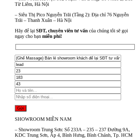
Từ Liêm, Hà Nội
–
Siêu Thị Pico Nguyễn Trãi (Tầng 2):
Địa chỉ 76 Nguyễn
Trãi – Thanh Xuân – Hà Nội
Hãy để lại
SĐT, chuyên viên tư vấn
của chúng tôi sẽ gọi
ngay cho bạn
miễn phí!
SHOWROOM MIỀN NAM
–
Showroom Trung Sơn:
Số 233A – 235 – 237 Đường 9A,
KDC Trung Sơn, Ấp 4, Bình Hưng, Bình Chánh, Tp. HCM