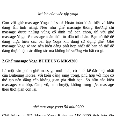
lợi ích của việc tập yoga
Còn với ghế massage Yoga thì sao? Hoàn toàn khác biệt về kiểu
dáng lẫn tính năng. Nếu như ghế massage thông thường chỉ
massage được những vùng cố định mà bạn chọn, thì với ghế
massage Yoga sẽ massage toàn thân từ đầu tới chân. Bạn có thể dễ
dàng thực hiện các bài tập Yoga khi đang sử dụng ghế. Ghế
massage Yoga sẽ tạo nên kiểu dáng phù hợp nhất để bạn có thể dễ
dàng thực hiện các động tác mà không hề vướng víu bất cứ gì.
2.Ghế massage Yoga BUHEUNG MK-9200
Là một sản phẩm ghế massage mới nhất, có thiết kế đặc biệt nhất
của Buheung Korea, với kiểu dáng sang trọng, phù hợp với mọi cơ
thể tạo nên đẳng cấp không gian gia đình bạn. Sở hữu các kiểu
massage: xoa bóp, đấm, vỗ, bấm huyệt, không trọng lực, massage
theo thời gian còn lại.
ghế massage yoga 5d mk-9200
Ghế Massage 5D Master Yoga Buheung MK-9200 tích hợp tập