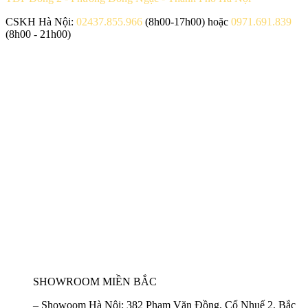
CSKH Hà Nội:
02437.855.966
(8h00-17h00) hoặc
0971.691.839
(8h00 - 21h00)
SHOWROOM MIỀN BẮC
–
Showoom Hà Nội:
382 Phạm Văn Đồng, Cổ Nhuế 2, Bắc