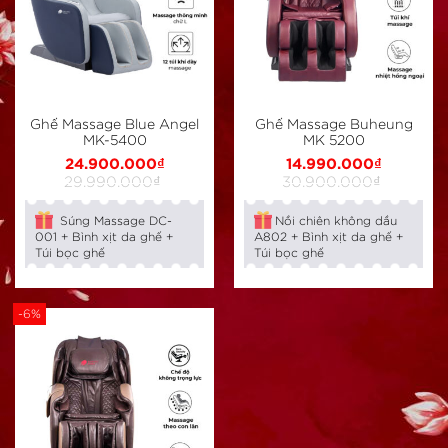
Ghế Massage Blue Angel
Ghế Massage Buheung
MK-5400
MK 5200
Giá
Giá
Giá
Giá
24.900.000
₫
14.990.000
₫
gốc
hiện
gốc
hiện
29.990.000
₫
30.900.000
₫
là:
tại
là:
tại
29.990.000₫.
là:
30.900.000₫.
là:
24.900.000₫.
14.990.000₫.
Súng Massage DC-
Nồi chiên không dầu
001 + Bình xịt da ghế +
A802 + Bình xịt da ghế +
Túi bọc ghế
Túi bọc ghế
-6%