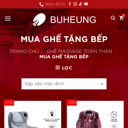
Skip
1800 8379
to
content
0
MUA GHẾ TẶNG BẾP
TRANG CHỦ
/
GHẾ MASSAGE TOÀN THÂN
/
MUA GHẾ TẶNG BẾP
LỌC
-17%
-51%