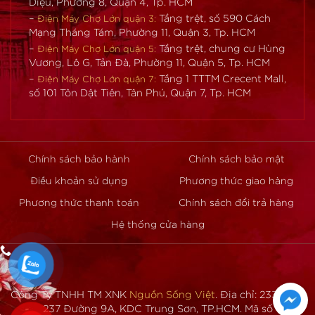
Diệu, Phường 8, Quận 4, Tp. HCM
–
Tầng trệt, số 590 Cách
Điện Máy Chợ Lớn quận 3:
Mạng Tháng Tám, Phường 11, Quận 3, Tp. HCM
–
Tầng trệt, chung cư Hùng
Điện Máy Chợ Lớn quận 5:
Vương, Lô G, Tản Đà, Phường 11, Quận 5, Tp. HCM
–
Tầng 1 TTTM Crecent Mall,
Điện Máy Chợ Lớn quận 7:
số 101 Tôn Dật Tiên, Tân Phú, Quận 7, Tp. HCM
Chính sách bảo hành
Chính sách bảo mật
Điều khoản sử dụng
Phương thức giao hàng
Phương thức thanh toán
Chính sách đổi trả hàng
Hệ thống cửa hàng
Công Ty TNHH TM XNK
Nguồn Sống Việt
. Địa chỉ: 233-235-
237 Đường 9A, KDC Trung Sơn, TP.HCM. Mã số