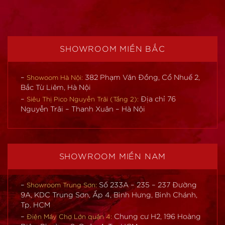
SHOWROOM MIỀN BẮC
–
382 Phạm Văn Đồng, Cổ Nhuế 2,
Showoom Hà Nội:
Bắc Từ Liêm, Hà Nội
–
Địa chỉ 76
Siêu Thị Pico Nguyễn Trãi (Tầng 2):
Nguyễn Trãi – Thanh Xuân – Hà Nội
SHOWROOM MIỀN NAM
–
Số 233A – 235 – 237 Đường
Showroom Trung Sơn:
9A, KDC Trung Sơn, Ấp 4, Bình Hưng, Bình Chánh,
Tp. HCM
–
Chung cư H2, 196 Hoàng
Điện Máy Chợ Lớn quận 4: