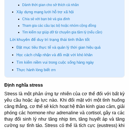
Dành thời gian cho sở thích cá nhân
Xây dựng mạng lưới hỗ trợ xã hội
Chia sẻ với bạn bè và gia đình
Tham gia các câu lạc bộ hoặc nhóm cộng đồng
Tìm kiếm sự giúp đỡ từ chuyên gia tâm lý (nếu cần)
Lời khuyên để duy trì trạng thái tinh thần tốt
Đặt mục tiêu thực tế và quản lý thời gian hiệu quả
Học cách chấp nhận và đối mặt với khó khăn
Tìm kiếm niềm vui trong cuộc sống hàng ngày
Thực hành lòng biết ơn
Định nghĩa stress
Stress là một phản ứng tự nhiên của cơ thể đối với bất kỳ
yêu cầu hoặc áp lực nào. Khi đối mặt với một tình huống
căng thẳng, cơ thể sẽ kích hoạt hệ thần kinh giao cảm, giải
phóng các hormone như adrenaline và cortisol, gây ra các
thay đổi sinh lý như tăng nhịp tim, tăng huyết áp và tăng
cường sự tỉnh táo. Stress có thể là tích cực (eustress) khi