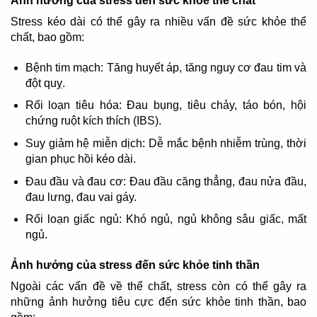
Ảnh hưởng của stress đến sức khỏe thể chất
Stress kéo dài có thể gây ra nhiều vấn đề sức khỏe thể
chất, bao gồm:
Bệnh tim mạch: Tăng huyết áp, tăng nguy cơ đau tim và
đột quỵ.
Rối loạn tiêu hóa: Đau bụng, tiêu chảy, táo bón, hội
chứng ruột kích thích (IBS).
Suy giảm hệ miễn dịch: Dễ mắc bệnh nhiễm trùng, thời
gian phục hồi kéo dài.
Đau đầu và đau cơ: Đau đầu căng thẳng, đau nửa đầu,
đau lưng, đau vai gáy.
Rối loạn giấc ngủ: Khó ngủ, ngủ không sâu giấc, mất
ngủ.
Ảnh hưởng của stress đến sức khỏe tinh thần
Ngoài các vấn đề về thể chất, stress còn có thể gây ra
những ảnh hưởng tiêu cực đến sức khỏe tinh thần, bao