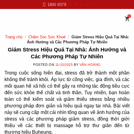
Skip
1800 8379
to
content
0
Trang chủ
/
Chăm Sóc Sức Khoẻ
/
Giảm Stress Hiệu Quả Tại Nhà:
Ảnh Hưởng và Các Phương Pháp Tự Nhiên
Giảm Stress Hiệu Quả Tại Nhà: Ảnh Hưởng và
Các Phương Pháp Tự Nhiên
POSTED ON
11/10/2025
BY
VĂN HOÀNG
Trong cuộc sống hiện đại, stress đã trở thành một phần
không thể tránh khỏi. Áp lực từ công việc, gia đình, và các
mối quan hệ xã hội có thể gây ra những tác động tiêu cực
đến sức khỏe thể chất và tinh thần. Tuy nhiên, bạn hoàn
toàn có thể kiểm soát và giảm thiểu stress bằng nhiều
phương pháp đơn giản và hiệu quả ngay tại nhà. Bài viết
này sẽ cung cấp một cái nhìn tổng quan về ảnh hưởng của
stress và các phương pháp giảm stress, đồng thời giới
thiệu về các thiết bị massage hỗ trợ thư giãn đến từ
thương hiệu Buheung.