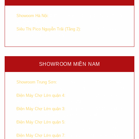
–
382 Phạm Văn Đồng, Cổ Nhuế 2, Bắc
Showoom Hà Nội:
Từ Liêm, Hà Nội
–
Địa chỉ 76 Nguyễn
Siêu Thị Pico Nguyễn Trãi (Tầng 2):
Trãi – Thanh Xuân – Hà Nội
SHOWROOM MIỀN NAM
–
Số 233A – 235 – 237 Đường 9A,
Showroom Trung Sơn:
KDC Trung Sơn, Ấp 4, Bình Hưng, Bình Chánh, Tp. HCM
–
Chung cư H2, 196 Hoàng
Điện Máy Chợ Lớn quận 4:
Diệu, Phường 8, Quận 4, Tp. HCM
–
Tầng trệt, số 590 Cách Mạng
Điện Máy Chợ Lớn quận 3:
Tháng Tám, Phường 11, Quận 3, Tp. HCM
–
Tầng trệt, chung cư Hùng
Điện Máy Chợ Lớn quận 5:
Vương, Lô G, Tản Đà, Phường 11, Quận 5, Tp. HCM
–
Tầng 1 TTTM Crecent Mall,
Điện Máy Chợ Lớn quận 7: