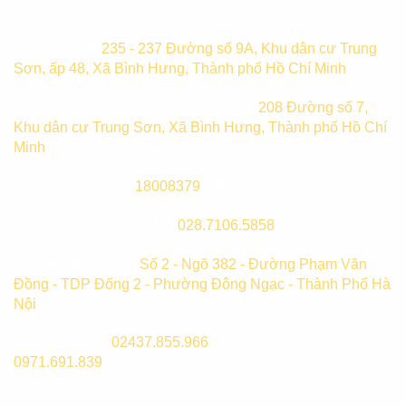
Trụ sở chính:
235 - 237 Đường số 9A, Khu dân cư Trung
Sơn, ấp 48, Xã Bình Hưng, Thành phố Hồ Chí Minh
Trung tâm bảo hành TP. Hồ Chí Minh:
208 Đường số 7,
Khu dân cư Trung Sơn, Xã Bình Hưng, Thành phố Hồ Chí
Minh
Hotline mua hàng:
18008379
(8h00-21h00)
Hotline bảo hành (HCM):
028.7106.5858
(8h00-21h00)
Chi Nhánh Hà Nội:
Số 2 - Ngõ 382 - Đường Phạm Văn
Đồng - TDP Đống 2 - Phường Đông Ngạc - Thành Phố Hà
Nội
CSKH Hà Nội:
02437.855.966
(8h00-17h00) hoặc
0971.691.839
(8h00 - 21h00)