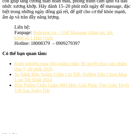
còn giúp tăng cường tuần hoàn máu, phòng tránh cảm lạnh và đau
nhức xương khớp. Hãy dành 15–20 phút mỗi ngày để massage, đặc
biệt trong những ngày đông giá rét, để giữ cho cơ thể khỏe mạnh,
ấm áp và tràn đầy năng lượng.
Liên hệ:
Fanpage:
Buheung.vn – Ghế Massage chăm sóc sức
khỏe số 1 Hàn Quốc
Hotline: 18008379 – 0909279397
Có thể bạn quan tâm:
Kinh nghiệm mua bồn ngâm chân: Bí quyết chọn sản phẩm
ưng ý, tốt nhất 2026
So Sánh Bồn Ngâm Chân Chi Tiết: Hướng Dẫn Chọn Mua
Loại Tốt Nhất 2024
Bồn Ngâm Chân Giảm Mệt Mỏi: Giải Pháp Thư Giãn Tuyệt
Vời Sau Ngày Dài