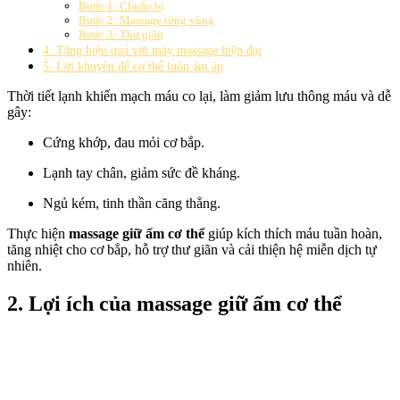
Bước 1: Chuẩn bị
Bước 2: Massage từng vùng
Bước 3: Thư giãn
4. Tăng hiệu quả với máy massage hiện đại
5. Lời khuyên để cơ thể luôn ấm áp
Thời tiết lạnh khiến mạch máu co lại, làm giảm lưu thông máu và dễ
gây:
Cứng khớp, đau mỏi cơ bắp.
Lạnh tay chân, giảm sức đề kháng.
Ngủ kém, tinh thần căng thẳng.
Thực hiện
massage giữ ấm cơ thể
giúp kích thích máu tuần hoàn,
tăng nhiệt cho cơ bắp, hỗ trợ thư giãn và cải thiện hệ miễn dịch tự
nhiên.
2. Lợi ích của massage giữ ấm cơ thể