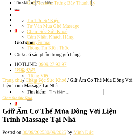
Tìm kiếm:
Ghế Massage Trưng Bày Thanh Lý
Cảm Nhận Khách Hàng
Blog
Tin Tức Sự Kiện
Tư Vấn Mua Ghế Massage
0
Chăm Sóc Sức Khoẻ
Cảm Nhận Khách Hàng
Khuyến mãi
Giỏ hàng
Thông Tin Kiến Thức
Liên hệ
Chưa có sản phẩm trong giỏ hàng.
HOTLINE:
0909.27.93.97
1800.8379
Tiếng Việt
Tiếng Việt
Trang chủ
/
Chăm Sóc Sức Khoẻ
/
Giữ Ấm Cơ Thể Mùa Đông Với
English
Liệu Trình Massage Tại Nhà
Tìm kiếm:
Chăm Sóc Sức Khoẻ
0
Giữ Ấm Cơ Thể Mùa Đông Với Liệu
Trình Massage Tại Nhà
Posted on
30/09/2025
30/09/2025
by
Minh Đức