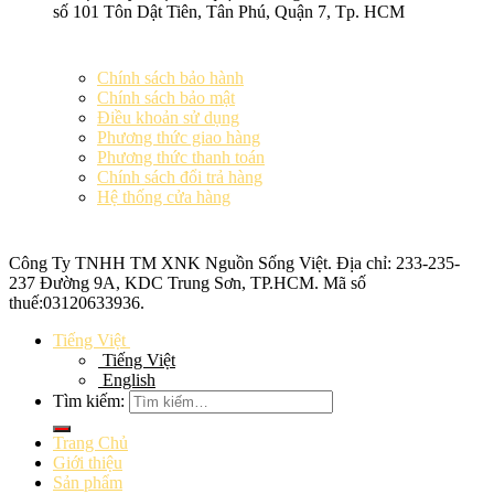
số 101 Tôn Dật Tiên, Tân Phú, Quận 7, Tp. HCM
Chính sách bảo hành
Chính sách bảo mật
Điều khoản sử dụng
Phương thức giao hàng
Phương thức thanh toán
Chính sách đổi trả hàng
Hệ thống cửa hàng
Công Ty TNHH TM XNK
Nguồn Sống Việt
. Địa chỉ: 233-235-
237 Đường 9A, KDC Trung Sơn, TP.HCM. Mã số
thuế:
03120633936
.
Tiếng Việt
Tiếng Việt
English
Tìm kiếm:
Trang Chủ
Giới thiệu
Sản phẩm