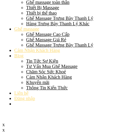
Ghế massage toàn thân
Thiết Bị Massage
Thiết bị thể thao
Ghế Massage Trưng Bày Thanh Lý
Hàng Trưng Bày Thanh Lý Khác
Ghế massage
Ghế Massage Cao Cấp
Ghế Massage Giá Rẻ
Ghế Massage Trưng Bày Thanh Lý
Cảm Nhận Khách Hàng
Blog
Tin Tức Sự Kiện
Tư Vấn Mua Ghế Massage
Chăm Sóc Sức Khoẻ
Cảm Nhận Khách Hàng
Khuyến mãi
Thông Tin Kiến Thức
Liên hệ
Đăng nhập
x
x