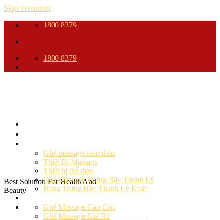
Skip to content
1800 8379
1800 8379
Trang Chủ
Giới thiệu
Sản phẩm
Ghế massage toàn thân
Thiết Bị Massage
Thiết bị thể thao
Ghế Massage Trưng Bày Thanh Lý
Best Solution For Health And
Hàng Trưng Bày Thanh Lý Khác
Beauty
Ghế massage
Ghế Massage Cao Cấp
Ghế Massage Giá Rẻ