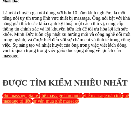
Minh Đức
Là một chuyên gia nội dung với hơn 10 năm kinh nghiệm, là một
tiếng nói uy tín trong lĩnh vực thiết bị massage. Ông nổi bật với khả
năng giải thích các khía cạnh kỹ thuật một cách thú vị, cung cấp
thông tin chính xác và lời khuyên hữu ích để tối ưu hóa lợi ích sức
khỏe. Minh Đức luôn cập nhật xu hướng mới và công nghệ đổi mới
trong ngành, và được biết đến với sự chăm chỉ và tinh tế trong công
việc. Sự sáng tạo và nhiệt huyết của ông trong việc viết lách đóng
vai trò quan trọng trong việc giáo dục cộng đồng về lợi ích của
massage.
ĐƯỢC TÌM KIẾM NHIỀU NHẤT
ghế massage giá rẻ
ghế massage hàn quốc
ghế massage nào tốt
ghế
massage trị liệu
tư vấn mua ghế massage