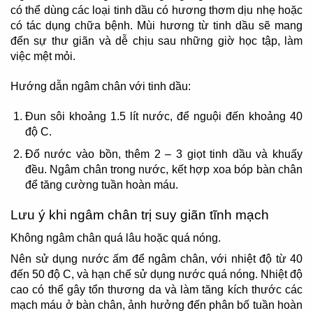
có thể dùng các loại tinh
dầu có hương thơm dịu nhẹ hoặc
có tác dụng chữa bệnh. Mùi hương từ tinh dầu sẽ mang
đến sự thư giãn và dễ chịu sau những giờ học tập, làm
việc mệt mỏi.
Hướng dẫn ngâm chân với tinh dầu:
Đun sôi khoảng 1.5 lít nước, để nguội đến khoảng 40
độ C.
Đổ nước vào bồn, thêm 2 – 3 giọt tinh dầu và khuấy
đều. Ngâm chân trong nước, kết hợp xoa bóp bàn chân
để tăng cường tuần hoàn máu.
Lưu ý khi ngâm chân trị suy giãn tĩnh mạch
Không ngâm chân quá lâu hoặc quá nóng.
Nên sử dụng nước ấm để ngâm chân, với nhiệt độ từ 40
đến 50 độ C, và hạn chế sử dụng nước quá nóng. Nhiệt độ
cao có thể gây tổn thương da và làm tăng kích thước các
mạch máu ở bàn chân, ảnh hưởng đến phân bố tuần hoàn