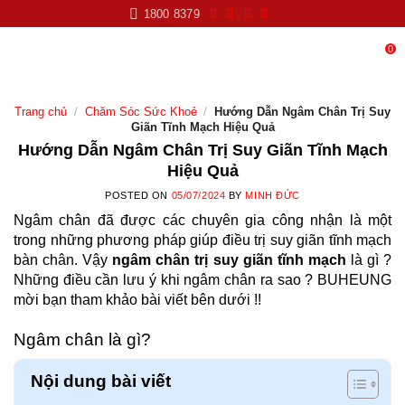
Skip
1800 8379
to
content
0
Trang chủ
/
Chăm Sóc Sức Khoẻ
/
Hướng Dẫn Ngâm Chân Trị Suy
Giãn Tĩnh Mạch Hiệu Quả
Hướng Dẫn Ngâm Chân Trị Suy Giãn Tĩnh Mạch
Hiệu Quả
POSTED ON
05/07/2024
BY
MINH ĐỨC
Ngâm chân đã được các chuyên gia công nhận là một
trong những phương pháp giúp điều trị suy giãn tĩnh mạch
bàn chân. Vậy
ngâm chân trị suy giãn tĩnh mạch
là gì ?
Những điều cần lưu ý khi ngâm chân ra sao ? BUHEUNG
mời bạn tham khảo bài viết bên dưới !!
Ngâm chân là gì?
Nội dung bài viết