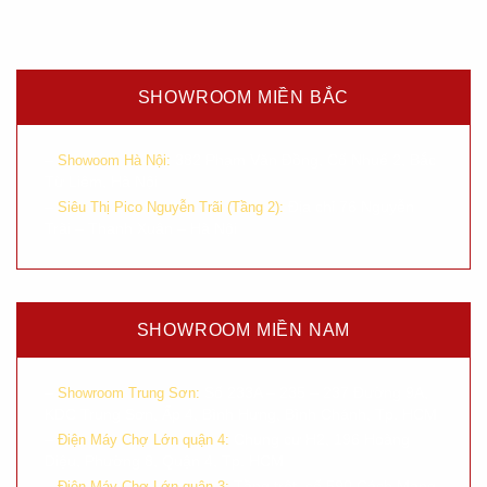
SHOWROOM MIỀN BẮC
–
382 Phạm Văn Đồng, Cổ Nhuế 2, Bắc
Showoom Hà Nội:
Từ Liêm, Hà Nội
–
Địa chỉ 76 Nguyễn
Siêu Thị Pico Nguyễn Trãi (Tầng 2):
Trãi – Thanh Xuân – Hà Nội
SHOWROOM MIỀN NAM
–
Số 233A – 235 – 237 Đường 9A,
Showroom Trung Sơn:
KDC Trung Sơn, Ấp 4, Bình Hưng, Bình Chánh, Tp. HCM
–
Chung cư H2, 196 Hoàng
Điện Máy Chợ Lớn quận 4:
Diệu, Phường 8, Quận 4, Tp. HCM
–
Tầng trệt, số 590 Cách Mạng
Điện Máy Chợ Lớn quận 3: