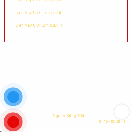
Tháng Tám, Phường 11, Quận 3, Tp. HCM
–
Tầng trệt, chung cư Hùng
Điện Máy Chợ Lớn quận 5:
Vương, Lô G, Tản Đà, Phường 11, Quận 5, Tp. HCM
–
Tầng 1 TTTM Crecent Mall,
Điện Máy Chợ Lớn quận 7:
số 101 Tôn Dật Tiên, Tân Phú, Quận 7, Tp. HCM
Chính sách bảo hành
Chính sách bảo mật
Điều khoản sử dụng
Phương thức giao hàng
Phương thức thanh toán
Chính sách đổi trả hàng
Hệ thống cửa hàng
Công Ty TNHH TM XNK
Nguồn Sống Việt
. Địa chỉ: 233-235-237
Đường 9A, KDC Trung Sơn, TP.HCM. Mã số thuế:
03120633936
.
<