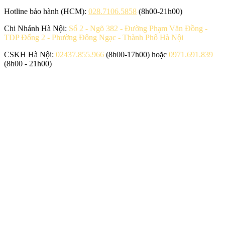
Hotline bảo hành (HCM):
028.7106.5858
(8h00-21h00)
Chi Nhánh Hà Nội:
Số 2 - Ngõ 382 - Đường Phạm Văn Đồng -
TDP Đống 2 - Phường Đông Ngạc - Thành Phố Hà Nội
CSKH Hà Nội:
02437.855.966
(8h00-17h00) hoặc
0971.691.839
(8h00 - 21h00)