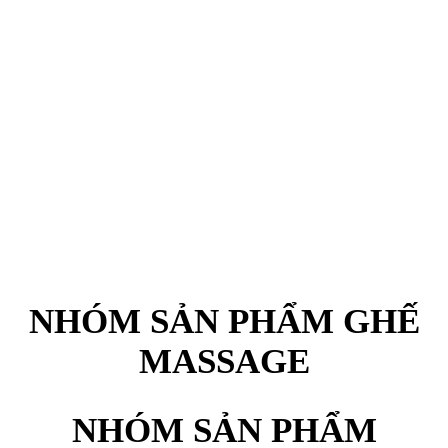
GIẢM THÊM 15% KHI SỬ
DỤNG MÃ GIẢM
(Giá các sản phẩm ở dưới chưa được áp dụng mã giảm, chỉ áp dụng cho
nhưng sản phẩm dưới đây)
NHÓM SẢN PHẨM GHẾ
MASSAGE
NHÓM SẢN PHẨM