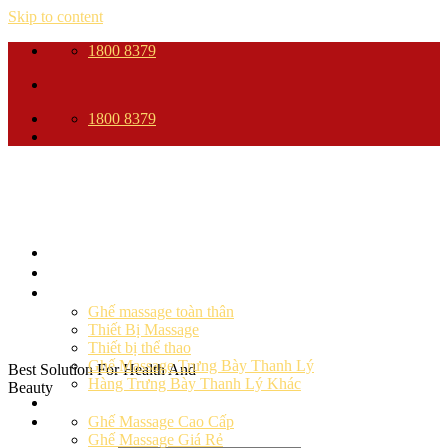
Skip to content
1800 8379
1800 8379
Trang Chủ
Giới thiệu
Sản phẩm
Ghế massage toàn thân
Thiết Bị Massage
Thiết bị thể thao
Ghế Massage Trưng Bày Thanh Lý
Best Solution For Health And
Hàng Trưng Bày Thanh Lý Khác
Beauty
Ghế massage
Ghế Massage Cao Cấp
Ghế Massage Giá Rẻ