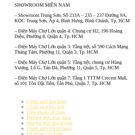
SHOWROOM MIỀN NAM
–
Showroom Trung Sơn:
Số 233A – 235 – 237 Đường 9A,
KDC Trung Sơn, Ấp 4, Bình Hưng, Bình Chánh, Tp. HCM
–
Điện Máy Chợ Lớn quận 4:
Chung cư H2, 196 Hoàng
Diệu, Phường 8, Quận 4, Tp. HCM
–
Điện Máy Chợ Lớn quận 3:
Tầng trệt, số 590 Cách Mạng
Tháng Tám, Phường 11, Quận 3, Tp. HCM
–
Điện Máy Chợ Lớn quận 5:
Tầng trệt, chung cư Hùng
Vương, Lô G, Tản Đà, Phường 11, Quận 5, Tp. HCM
–
Điện Máy Chợ Lớn quận 7:
Tầng 1 TTTM Crecent Mall,
số 101 Tôn Dật Tiên, Tân Phú, Quận 7, Tp. HCM
Chính sách bảo hành
Chính sách bảo mật
Điều khoản sử dụng
Phương thức giao hàng
Phương thức thanh toán
Chính sách đổi trả hàng
Hệ thống cửa hàng