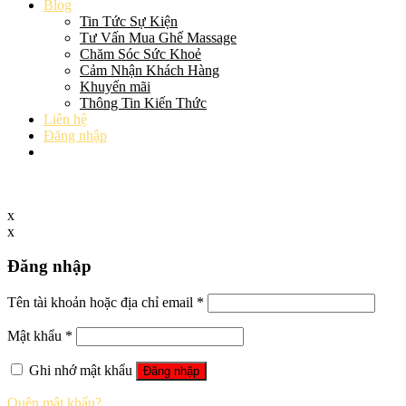
Blog
Tin Tức Sự Kiện
Tư Vấn Mua Ghế Massage
Chăm Sóc Sức Khoẻ
Cảm Nhận Khách Hàng
Khuyến mãi
Thông Tin Kiến Thức
Liên hệ
Đăng nhập
x
x
Đăng nhập
Tên tài khoản hoặc địa chỉ email
*
Mật khẩu
*
Ghi nhớ mật khẩu
Đăng nhập
Quên mật khẩu?