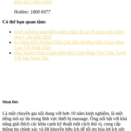
khỏe số 1 Hàn Quốc
Hotline: 1800 6977
Có thể bạn quan tâm:
Kinh nghiệm mua bồn ngâm chân: Bí quyết chọn sản phẩm
ưng ý, tốt nhất 2026
So Sánh Bồn Ngâm Chân Chi Tiết: Hướng Dẫn Chọn Mua
Loại Tốt Nhất 2024
Bồn Ngâm Chân Giảm Mệt Mỏi: Giải Pháp Thư Giãn Tuyệt
Vời Sau Ngày Dài
Minh Đức
Là một chuyên gia nội dung với hơn 10 năm kinh nghiệm, là một
tiếng nói uy tín trong lĩnh vực thiết bị massage. Ông nổi bật với khả
năng giải thích các khía cạnh kỹ thuật một cách thú vị, cung cấp
thông tin chính xác và lời khuyên hữu ích để tối ưu hóa lợi ích sức