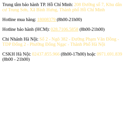
Trung tâm bảo hành TP. Hồ Chí Minh:
208 Đường số 7, Khu dân
cư Trung Sơn, Xã Bình Hưng, Thành phố Hồ Chí Minh
Hotline mua hàng:
18008379
(8h00-21h00)
Hotline bảo hành (HCM):
028.7106.5858
(8h00-21h00)
Chi Nhánh Hà Nội:
Số 2 - Ngõ 382 - Đường Phạm Văn Đồng -
TDP Đống 2 - Phường Đông Ngạc - Thành Phố Hà Nội
CSKH Hà Nội:
02437.855.966
(8h00-17h00) hoặc
0971.691.839
(8h00 - 21h00)