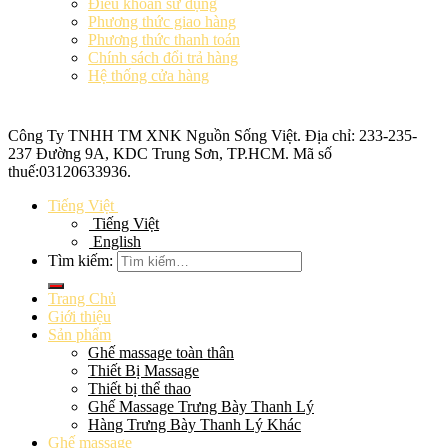
Điều khoản sử dụng
Phương thức giao hàng
Phương thức thanh toán
Chính sách đổi trả hàng
Hệ thống cửa hàng
Công Ty TNHH TM XNK
Nguồn Sống Việt
. Địa chỉ: 233-235-
237 Đường 9A, KDC Trung Sơn, TP.HCM. Mã số
thuế:
03120633936
.
Tiếng Việt
Tiếng Việt
English
Tìm kiếm:
Trang Chủ
Giới thiệu
Sản phẩm
Ghế massage toàn thân
Thiết Bị Massage
Thiết bị thể thao
Ghế Massage Trưng Bày Thanh Lý
Hàng Trưng Bày Thanh Lý Khác
Ghế massage