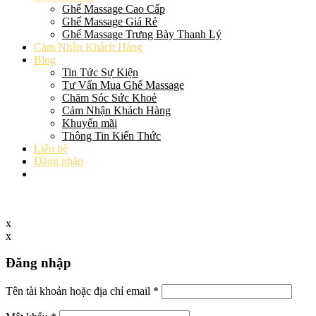
Ghế Massage Cao Cấp
Ghế Massage Giá Rẻ
Ghế Massage Trưng Bày Thanh Lý
Cảm Nhận Khách Hàng
Blog
Tin Tức Sự Kiện
Tư Vấn Mua Ghế Massage
Chăm Sóc Sức Khoẻ
Cảm Nhận Khách Hàng
Khuyến mãi
Thông Tin Kiến Thức
Liên hệ
Đăng nhập
x
x
Đăng nhập
Tên tài khoản hoặc địa chỉ email
*