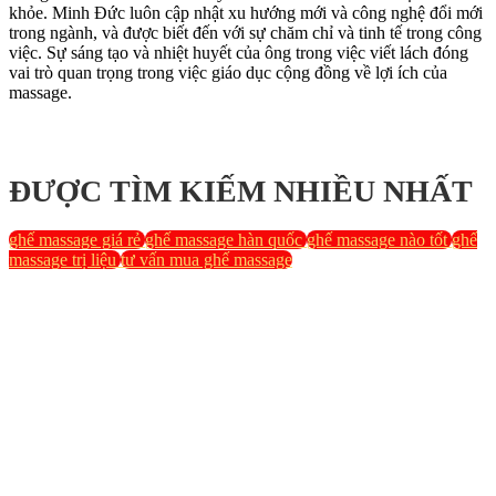
khỏe. Minh Đức luôn cập nhật xu hướng mới và công nghệ đổi mới
trong ngành, và được biết đến với sự chăm chỉ và tinh tế trong công
việc. Sự sáng tạo và nhiệt huyết của ông trong việc viết lách đóng
vai trò quan trọng trong việc giáo dục cộng đồng về lợi ích của
massage.
ĐƯỢC TÌM KIẾM NHIỀU NHẤT
ghế massage giá rẻ
ghế massage hàn quốc
ghế massage nào tốt
ghế
massage trị liệu
tư vấn mua ghế massage