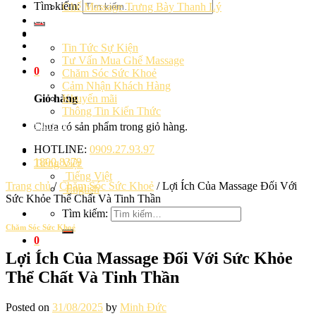
Tìm kiếm:
Ghế Massage Trưng Bày Thanh Lý
Cảm Nhận Khách Hàng
Blog
Tin Tức Sự Kiện
Tư Vấn Mua Ghế Massage
0
Chăm Sóc Sức Khoẻ
Cảm Nhận Khách Hàng
Khuyến mãi
Giỏ hàng
Thông Tin Kiến Thức
Liên hệ
Chưa có sản phẩm trong giỏ hàng.
HOTLINE:
0909.27.93.97
1800.8379
Tiếng Việt
Tiếng Việt
Trang chủ
/
Chăm Sóc Sức Khoẻ
/
Lợi Ích Của Massage Đối Với
English
Sức Khỏe Thể Chất Và Tinh Thần
Tìm kiếm:
Chăm Sóc Sức Khoẻ
0
Lợi Ích Của Massage Đối Với Sức Khỏe
Thể Chất Và Tinh Thần
Posted on
31/08/2025
by
Minh Đức