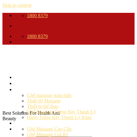
Skip to content
1800 8379
1800 8379
Trang Chủ
Giới thiệu
Sản phẩm
Ghế massage toàn thân
Thiết Bị Massage
Thiết bị thể thao
Ghế Massage Trưng Bày Thanh Lý
Best Solution For Health And
Hàng Trưng Bày Thanh Lý Khác
Beauty
Ghế massage
Ghế Massage Cao Cấp
Ghế Massage Giá Rẻ