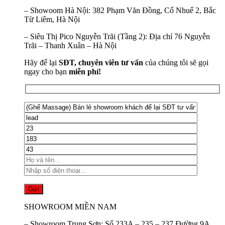
–
Showoom Hà Nội:
382 Phạm Văn Đồng, Cổ Nhuế 2, Bắc
Từ Liêm, Hà Nội
–
Siêu Thị Pico Nguyễn Trãi (Tầng 2):
Địa chỉ 76 Nguyễn
Trãi – Thanh Xuân – Hà Nội
Hãy để lại
SĐT, chuyên viên tư vấn
của chúng tôi sẽ gọi
ngay cho bạn
miễn phí!
SHOWROOM MIỀN NAM
–
Showroom Trung Sơn:
Số 233A – 235 – 237 Đường 9A,