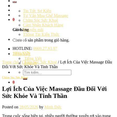
Cảm Nhận Khách Hàng
Blog
Tin Tức Sự Kiện
Tư Vấn Mua Ghế Massage
0
Chăm Sóc Sức Khoẻ
Cảm Nhận Khách Hàng
Khuyến mãi
Giỏ hàng
Thông Tin Kiến Thức
Liên hệ
Chưa có sản phẩm trong giỏ hàng.
HOTLINE:
0909.27.93.97
1800.8379
Tiếng Việt
Tiếng Việt
Trang chủ
/
Chăm Sóc Sức Khoẻ
/
Lợi Ích Của Việc Massage Đầu
English
Đối Với Sức Khỏe Và Tinh Thần
Tìm
kiếm:
Chăm Sóc Sức Khoẻ
0
Lợi Ích Của Việc Massage Đầu Đối Với
Sức Khỏe Và Tinh Thần
Posted on
28/05/2026
by
Minh Đức
Trong cuộc sống hiện tại, nhiều người thường xuyên rơi vào trạng