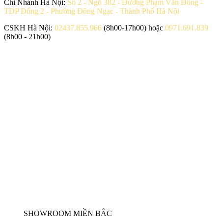
Chi Nhánh Hà Nội:
Số 2 - Ngõ 382 - Đường Phạm Văn Đồng -
TDP Đống 2 - Phường Đông Ngạc - Thành Phố Hà Nội
CSKH Hà Nội:
02437.855.966
(8h00-17h00) hoặc
0971.691.839
(8h00 - 21h00)
SHOWROOM MIỀN BẮC