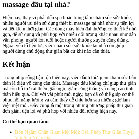
massage đầu tại nhà?
Hiện nay, thay vì phải đến spa hoặc trung tâm chăm sóc sức khỏe,
nhiều người ưu tiên sử dụng thiết bị massage tại nhà nhờ sự tiện lợi
và tiết kiệm thời gian. Các dòng máy hiện đại thường có thiết kế nhỏ
gọn, dễ sử dụng và phù hợp với nhiều đối tượng khác nhau như dân
văn phòng, người lớn tuổi hoặc người thường xuyên căng thẳng.
Ngoài yếu tố tiện lợi, việc chăm sóc sức khỏe tại nhà còn giúp
người dùng chủ động thư giãn bất cứ khi nào cần thiết.
Kết luận
Trong nhịp sống bận rộn hiện nay, việc dành thời gian chăm sóc bản
thân là điều vô cùng cần thiết. Massage đầu không chỉ giúp thư giãn
mà còn hỗ trợ cải thiện giấc ngủ, giảm căng thẳng và nâng cao tinh
thần hiệu quả. Chỉ với vài phút mỗi ngày, bạn đã có thể giúp cơ thể
phục hồi năng lượng và cảm thấy dễ chịu hơn sau những giờ làm
việc mệt mỏi. Đây cũng là một trong những phương pháp thư giãn
đơn giản, tiện lợi và phù hợp với nhiều đối tượng hiện nay.
Có thể bạn quan tâm:
Bồn Ngâm Chân Giảm Mệt Mỏi: Giải Pháp Thư Giãn Tuyệt
Vời Sau Ngày Dài