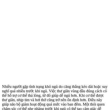
Nhiều người gặp tình trạng khó ngủ do căng thẳng kéo dài hoặc suy
nghĩ quá nhiều trước khi ngủ. Việc thư giãn vùng đầu đúng cách có
thể hỗ trợ cơ thể thả lỏng, từ đó giúp dễ ngủ hơn. Khi cơ thể được
thư giãn, nhịp tim và hơi thở cũng trở nên ổn định hơn. Điều này
giúp não bộ giảm hoạt động quá mức vào ban đêm. Một thói quen
chăm sóc cơ thể nhẹ nhàng trước khi ngủ có thể tạo cảm giác dễ