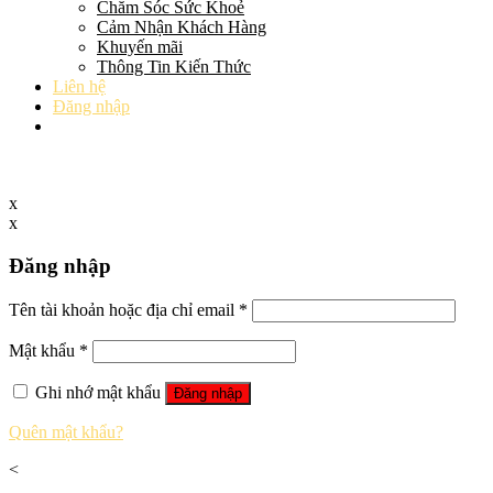
Chăm Sóc Sức Khoẻ
Cảm Nhận Khách Hàng
Khuyến mãi
Thông Tin Kiến Thức
Liên hệ
Đăng nhập
x
x
Đăng nhập
Tên tài khoản hoặc địa chỉ email
*
Mật khẩu
*
Ghi nhớ mật khẩu
Đăng nhập
Quên mật khẩu?
<