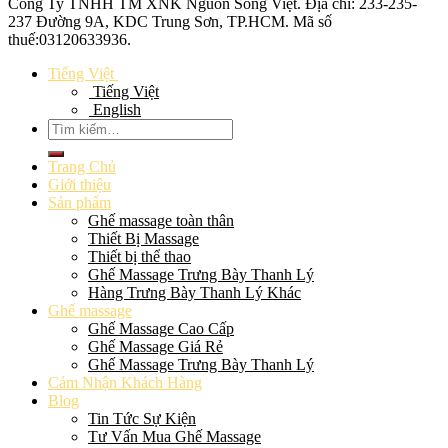
Công Ty TNHH TM XNK
Nguồn Sống Việt
. Địa chỉ: 233-235-
237 Đường 9A, KDC Trung Sơn, TP.HCM. Mã số
thuế:
03120633936
.
Tiếng Việt
Tiếng Việt
English
Tìm
kiếm:
Trang Chủ
Giới thiệu
Sản phẩm
Ghế massage toàn thân
Thiết Bị Massage
Thiết bị thể thao
Ghế Massage Trưng Bày Thanh Lý
Hàng Trưng Bày Thanh Lý Khác
Ghế massage
Ghế Massage Cao Cấp
Ghế Massage Giá Rẻ
Ghế Massage Trưng Bày Thanh Lý
Cảm Nhận Khách Hàng
Blog
Tin Tức Sự Kiện
Tư Vấn Mua Ghế Massage