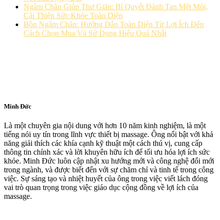
Ngâm Chân Giúp Thư Giãn: Bí Quyết Đánh Tan Mệt Mỏi,
Cải Thiện Sức Khỏe Toàn Diện
Bồn Ngâm Chân: Hướng Dẫn Toàn Diện Từ Lợi Ích Đến
Cách Chọn Mua Và Sử Dụng Hiệu Quả Nhất
Minh Đức
Là một chuyên gia nội dung với hơn 10 năm kinh nghiệm, là một
tiếng nói uy tín trong lĩnh vực thiết bị massage. Ông nổi bật với khả
năng giải thích các khía cạnh kỹ thuật một cách thú vị, cung cấp
thông tin chính xác và lời khuyên hữu ích để tối ưu hóa lợi ích sức
khỏe. Minh Đức luôn cập nhật xu hướng mới và công nghệ đổi mới
trong ngành, và được biết đến với sự chăm chỉ và tinh tế trong công
việc. Sự sáng tạo và nhiệt huyết của ông trong việc viết lách đóng
vai trò quan trọng trong việc giáo dục cộng đồng về lợi ích của
massage.