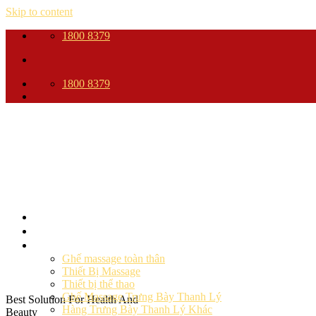
Skip to content
1800 8379
1800 8379
Trang Chủ
Giới thiệu
Sản phẩm
Ghế massage toàn thân
Thiết Bị Massage
Thiết bị thể thao
Ghế Massage Trưng Bày Thanh Lý
Best Solution For Health And
Hàng Trưng Bày Thanh Lý Khác
Beauty