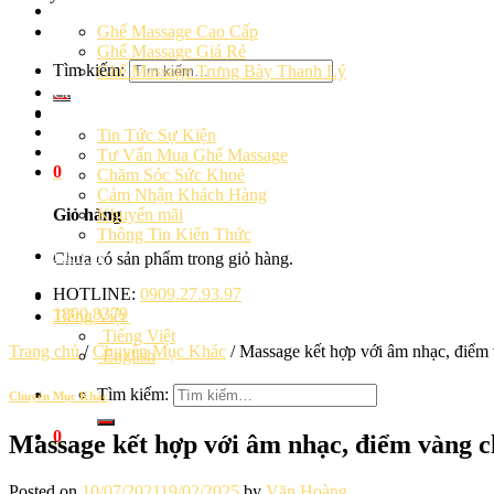
Ghế massage
Ghế Massage Cao Cấp
Ghế Massage Giá Rẻ
Tìm kiếm:
Ghế Massage Trưng Bày Thanh Lý
Cảm Nhận Khách Hàng
Blog
Tin Tức Sự Kiện
Tư Vấn Mua Ghế Massage
0
Chăm Sóc Sức Khoẻ
Cảm Nhận Khách Hàng
Khuyến mãi
Giỏ hàng
Thông Tin Kiến Thức
Liên hệ
Chưa có sản phẩm trong giỏ hàng.
HOTLINE:
0909.27.93.97
1800.8379
Tiếng Việt
Tiếng Việt
Trang chủ
/
Chuyên Mục Khác
/
Massage kết hợp với âm nhạc, điểm v
English
Tìm kiếm:
Chuyên Mục Khác
0
Massage kết hợp với âm nhạc, điểm vàng ch
Posted on
10/07/2021
19/02/2025
by
Văn Hoàng