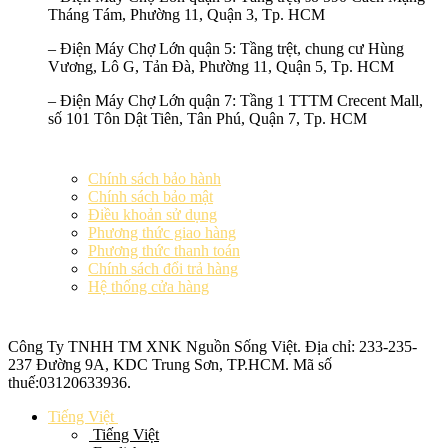
Tháng Tám, Phường 11, Quận 3, Tp. HCM
–
Điện Máy Chợ Lớn quận 5:
Tầng trệt, chung cư Hùng
Vương, Lô G, Tản Đà, Phường 11, Quận 5, Tp. HCM
–
Điện Máy Chợ Lớn quận 7:
Tầng 1 TTTM Crecent Mall,
số 101 Tôn Dật Tiên, Tân Phú, Quận 7, Tp. HCM
Chính sách bảo hành
Chính sách bảo mật
Điều khoản sử dụng
Phương thức giao hàng
Phương thức thanh toán
Chính sách đổi trả hàng
Hệ thống cửa hàng
Công Ty TNHH TM XNK
Nguồn Sống Việt
. Địa chỉ: 233-235-
237 Đường 9A, KDC Trung Sơn, TP.HCM. Mã số
thuế:
03120633936
.
Tiếng Việt
Tiếng Việt