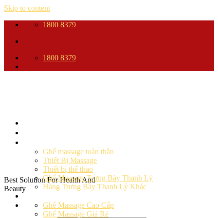
Skip to content
1800 8379
1800 8379
Trang Chủ
Giới thiệu
Sản phẩm
Ghế massage toàn thân
Thiết Bị Massage
Thiết bị thể thao
Ghế Massage Trưng Bày Thanh Lý
Best Solution For Health And
Hàng Trưng Bày Thanh Lý Khác
Beauty
Ghế massage
Ghế Massage Cao Cấp
Ghế Massage Giá Rẻ