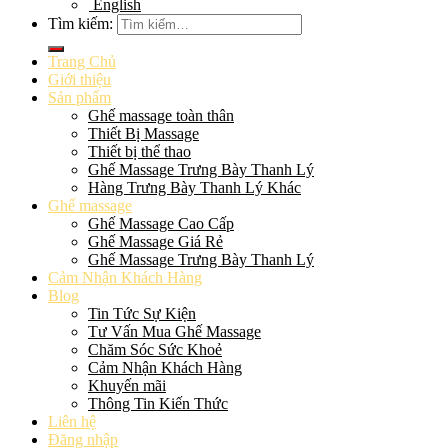
English
Tìm kiếm:
Trang Chủ
Giới thiệu
Sản phẩm
Ghế massage toàn thân
Thiết Bị Massage
Thiết bị thể thao
Ghế Massage Trưng Bày Thanh Lý
Hàng Trưng Bày Thanh Lý Khác
Ghế massage
Ghế Massage Cao Cấp
Ghế Massage Giá Rẻ
Ghế Massage Trưng Bày Thanh Lý
Cảm Nhận Khách Hàng
Blog
Tin Tức Sự Kiện
Tư Vấn Mua Ghế Massage
Chăm Sóc Sức Khoẻ
Cảm Nhận Khách Hàng
Khuyến mãi
Thông Tin Kiến Thức
Liên hệ
Đăng nhập