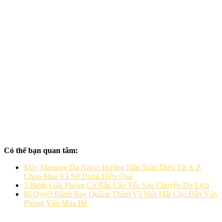
Có thể bạn quan tâm:
Máy Massage Đa Năng: Hướng Dẫn Toàn Diện Từ A-Z
Chọn Mua Và Sử Dụng Hiệu Quả
3 Bước Giải Phóng Cơ Bắp Cấp Tốc Sau Chuyến Du Lịch
Bí Quyết Đánh Bay Quầng Thâm Và Mỏi Mắt Cho Dân Văn
Phòng Vào Mùa Hè