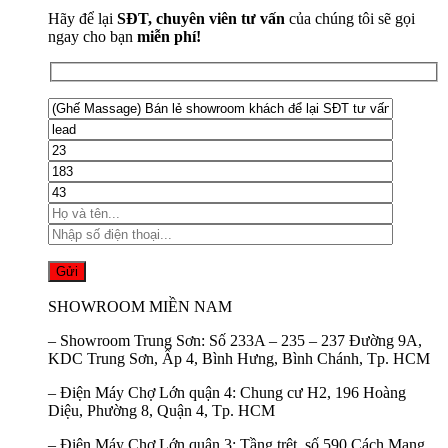
Hãy để lại
SĐT, chuyên viên tư vấn
của chúng tôi sẽ gọi
ngay cho bạn
miễn phí!
SHOWROOM MIỀN NAM
–
Showroom Trung Sơn:
Số 233A – 235 – 237 Đường 9A,
KDC Trung Sơn, Ấp 4, Bình Hưng, Bình Chánh, Tp. HCM
–
Điện Máy Chợ Lớn quận 4:
Chung cư H2, 196 Hoàng
Diệu, Phường 8, Quận 4, Tp. HCM
–
Điện Máy Chợ Lớn quận 3:
Tầng trệt, số 590 Cách Mạng