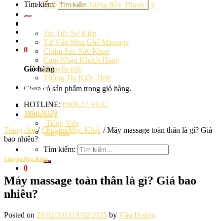
Tìm kiếm:
Ghế Massage Trưng Bày Thanh Lý
Cảm Nhận Khách Hàng
Blog
Tin Tức Sự Kiện
Tư Vấn Mua Ghế Massage
0
Chăm Sóc Sức Khoẻ
Cảm Nhận Khách Hàng
Khuyến mãi
Giỏ hàng
Thông Tin Kiến Thức
Liên hệ
Chưa có sản phẩm trong giỏ hàng.
HOTLINE:
0909.27.93.97
1800.8379
Tiếng Việt
Tiếng Việt
Trang chủ
/
Chuyên Mục Khác
/
Máy massage toàn thân là gì? Giá
English
bao nhiêu?
Tìm kiếm:
Chuyên Mục Khác
0
Máy massage toàn thân là gì? Giá bao
nhiêu?
Posted on
28/02/2021
19/02/2025
by
Văn Hoàng