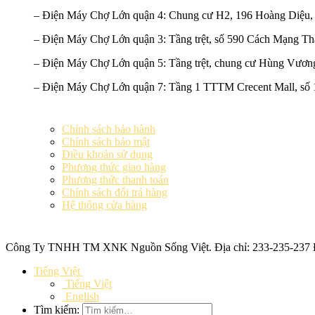
–
Điện Máy Chợ Lớn quận 4:
Chung cư H2, 196 Hoàng Diệu,
–
Điện Máy Chợ Lớn quận 3:
Tầng trệt, số 590 Cách Mạng T
–
Điện Máy Chợ Lớn quận 5:
Tầng trệt, chung cư Hùng Vươn
–
Điện Máy Chợ Lớn quận 7:
Tầng 1 TTTM Crecent Mall, số 
Chính sách bảo hành
Chính sách bảo mật
Điều khoản sử dụng
Phương thức giao hàng
Phương thức thanh toán
Chính sách đổi trả hàng
Hệ thống cửa hàng
Công Ty TNHH TM XNK
Nguồn Sống Việt
. Địa chỉ: 233-235-23
Tiếng Việt
Tiếng Việt
English
Tìm kiếm: