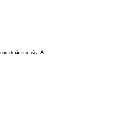
khoảnh khắc sum vầy.
🌸