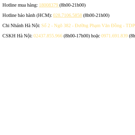
Hotline mua hàng:
18008379
(8h00-21h00)
Hotline bảo hành (HCM):
028.7106.5858
(8h00-21h00)
Chi Nhánh Hà Nội:
Số 2 - Ngõ 382 - Đường Phạm Văn Đồng - TDP
CSKH Hà Nội:
02437.855.966
(8h00-17h00) hoặc
0971.691.839
(8h