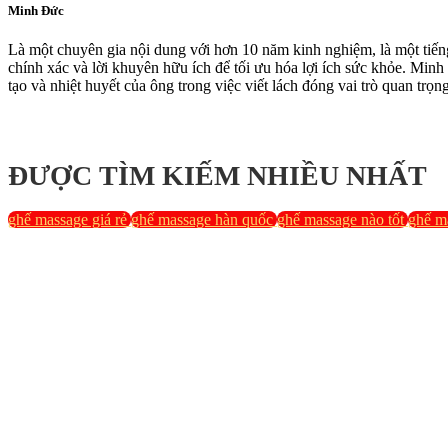
Minh Đức
Là một chuyên gia nội dung với hơn 10 năm kinh nghiệm, là một tiếng n
chính xác và lời khuyên hữu ích để tối ưu hóa lợi ích sức khỏe. Min
tạo và nhiệt huyết của ông trong việc viết lách đóng vai trò quan trọ
ĐƯỢC TÌM KIẾM NHIỀU NHẤT
ghế massage giá rẻ
ghế massage hàn quốc
ghế massage nào tốt
ghế ma