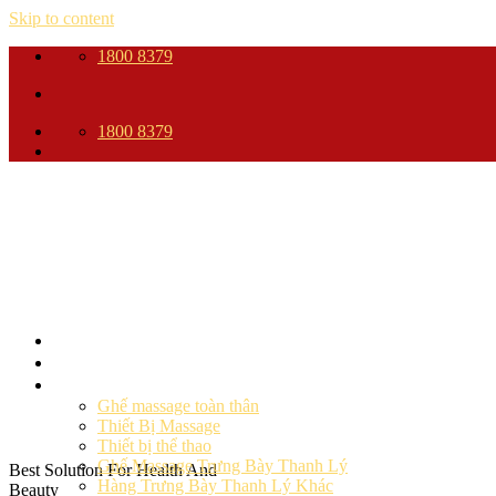
Skip to content
1800 8379
1800 8379
Trang Chủ
Giới thiệu
Sản phẩm
Ghế massage toàn thân
Thiết Bị Massage
Thiết bị thể thao
Ghế Massage Trưng Bày Thanh Lý
Best Solution For Health And
Hàng Trưng Bày Thanh Lý Khác
Beauty