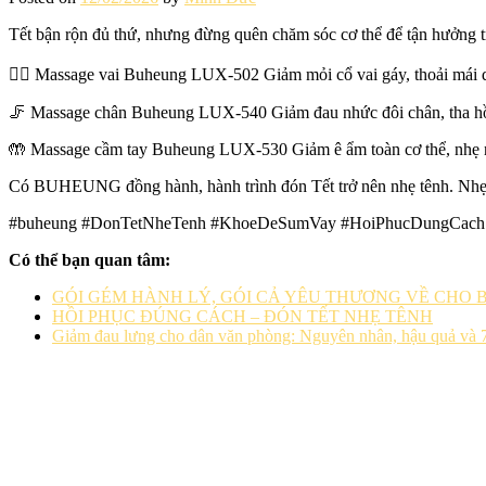
Tết bận rộn đủ thứ, nhưng đừng quên chăm sóc cơ thể để tận hưởng 
💆‍♀️ Massage vai Buheung LUX-502 Giảm mỏi cổ vai gáy, thoải mái 
🦵 Massage chân Buheung LUX-540 Giảm đau nhức đôi chân, tha hồ
🤲 Massage cầm tay Buheung LUX-530 Giảm ê ẩm toàn cơ thể, nhẹ 
Có BUHEUNG đồng hành, hành trình đón Tết trở nên nhẹ tênh. Nhẹ đ
#buheung #DonTetNheTenh #KhoeDeSumVay #HoiPhucDungCach
Có thể bạn quan tâm:
GÓI GÉM HÀNH LÝ, GÓI CẢ YÊU THƯƠNG VỀ CHO 
HỒI PHỤC ĐÚNG CÁCH – ĐÓN TẾT NHẸ TÊNH
Giảm đau lưng cho dân văn phòng: Nguyên nhân, hậu quả và 7 