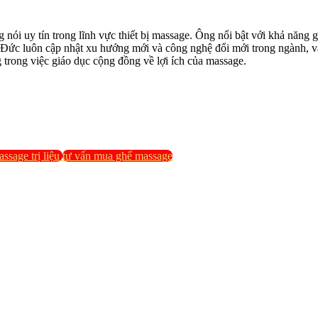
ói uy tín trong lĩnh vực thiết bị massage. Ông nổi bật với khả năng gi
h Đức luôn cập nhật xu hướng mới và công nghệ đổi mới trong ngành, và
ng trong việc giáo dục cộng đồng về lợi ích của massage.
ssage trị liệu
tư vấn mua ghế massage