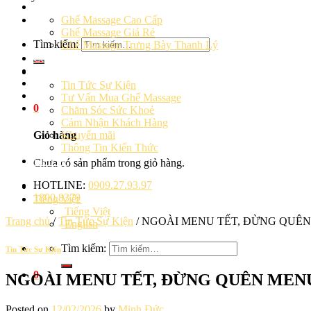
Ghế massage
Ghế Massage Cao Cấp
Ghế Massage Giá Rẻ
Tìm kiếm:
Ghế Massage Trưng Bày Thanh Lý
Cảm Nhận Khách Hàng
Blog
Tin Tức Sự Kiện
Tư Vấn Mua Ghế Massage
0
Chăm Sóc Sức Khoẻ
Cảm Nhận Khách Hàng
Khuyến mãi
Giỏ hàng
Thông Tin Kiến Thức
Liên hệ
Chưa có sản phẩm trong giỏ hàng.
HOTLINE:
0909.27.93.97
1800.8379
Tiếng Việt
Tiếng Việt
Trang chủ
/
Tin Tức Sự Kiện
/
NGOÀI MENU TẾT, ĐỪNG QUÊN
English
Tìm kiếm:
Tin Tức Sự Kiện
0
NGOÀI MENU TẾT, ĐỪNG QUÊN MEN
Posted on
12/02/2026
by
Minh Đức