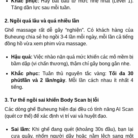
Khắc phục:
Hãy bắt đầu từ mức nhẹ nhất (Level 1).
Tăng dần lực sau mỗi tuần.
2. Ngồi quá lâu và quá nhiều lần
Ghế massage rất dễ gây “nghiện”. Có khách hàng của
Buheung chia sẻ họ ngồi 3-4 lần mỗi ngày, mỗi lần cả tiếng
đồng hồ vừa xem phim vừa massage.
Hậu quả:
Việc nhào nặn quá mức khiến các mô mềm bị
bầm dập (vi chấn thương), thậm chí gây bong gân nhẹ.
Khắc phục:
Tuân thủ nguyên tắc vàng:
Tối đa 30
phút/lần và 2 lần/ngày
. Mỗi lần cách nhau ít nhất 4
tiếng.
3. Tư thế ngồi sai khiến Body Scan bị lỗi
Các dòng ghế Buheung hiện đại đều có tính năng AI Scan
(quét cơ thể) để xác định vị trí vai và huyệt đạo.
Sai lầm:
Khi ghế đang quét (khoảng 30s đầu), bạn lại
cựa quậy, nhổm người dậy hoặc nằm lệch sang một