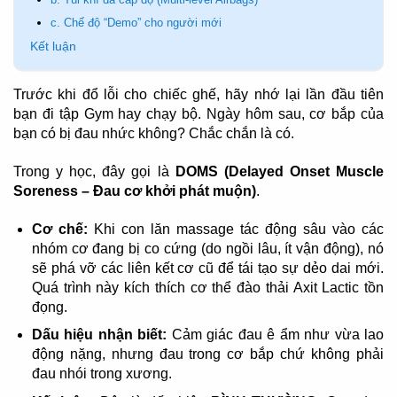
c. Chế độ “Demo” cho người mới
Kết luận
Trước khi đổ lỗi cho chiếc ghế, hãy nhớ lại lần đầu tiên
bạn đi tập Gym hay chạy bộ. Ngày hôm sau, cơ bắp của
bạn có bị đau nhức không? Chắc chắn là có.
Trong y học, đây gọi là
DOMS (Delayed Onset Muscle
Soreness – Đau cơ khởi phát muộn)
.
Cơ chế:
Khi con lăn massage tác động sâu vào các
nhóm cơ đang bị co cứng (do ngồi lâu, ít vận động), nó
sẽ phá vỡ các liên kết cơ cũ để tái tạo sự dẻo dai mới.
Quá trình này kích thích cơ thể đào thải Axit Lactic tồn
đọng.
Dấu hiệu nhận biết:
Cảm giác đau ê ẩm như vừa lao
động nặng, nhưng đau trong cơ bắp chứ không phải
đau nhói trong xương.