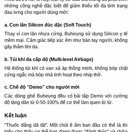
những công nghệ đặc biệt để giảm thiểu tối đa tình trạng
đau lưng cho người dùng mới:
a. Con lăn Silicon đúc đặc (Soft Touch)
Thay vì con lăn nhựa cứng, Buheung sử dụng Silicon y tế
mềm mại. Cảm giác tiếp xúc êm như bàn tay người, không
gây thâm tím da.
b. Túi khí đa cấp độ (Multi-level Airbags)
Hệ thống túi khí có van xả áp thông minh, không bóp chặt
cứng ngắc mà bóp nhả linh hoạt theo nhịp thở.
c. Chế độ “Demo” cho người mới
Các dòng ghế Buheung đều có bài tập Demo với cường
độ tăng dần từ 0-50-100% để cơ thể làm quen từ từ.
Kết luận
“Thuốc đắng dã tật”. Một chút ê ẩm ban đầu có thể là tín
hiệu cho thấy cơ thể bạn đang được “đánh thức” và chữa