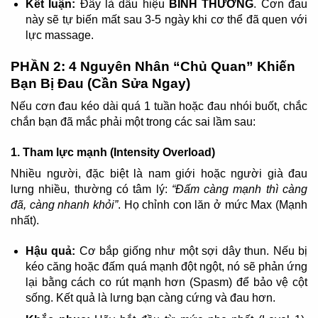
Kết luận:
Đây là dấu hiệu
BÌNH THƯỜNG
. Cơn đau
này sẽ tự biến mất sau 3-5 ngày khi cơ thể đã quen với
lực massage.
PHẦN 2: 4 Nguyên Nhân “Chủ Quan” Khiến
Bạn Bị Đau (Cần Sửa Ngay)
Nếu cơn đau kéo dài quá 1 tuần hoặc đau nhói buốt, chắc
chắn bạn đã mắc phải một trong các sai lầm sau:
1. Tham lực mạnh (Intensity Overload)
Nhiều người, đặc biệt là nam giới hoặc người già đau
lưng nhiều, thường có tâm lý:
“Đấm càng mạnh thì càng
đã, càng nhanh khỏi”
. Họ chỉnh con lăn ở mức Max (Mạnh
nhất).
Hậu quả:
Cơ bắp giống như một sợi dây thun. Nếu bị
kéo căng hoặc đấm quá mạnh đột ngột, nó sẽ phản ứng
lại bằng cách co rút mạnh hơn (Spasm) để bảo vệ cột
sống. Kết quả là lưng bạn càng cứng và đau hơn.