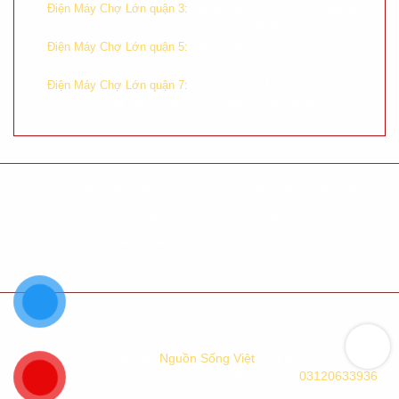
–
Tầng trệt, số 590 Cách Mạng
Điện Máy Chợ Lớn quận 3:
Tháng Tám, Phường 11, Quận 3, Tp. HCM
–
Tầng trệt, chung cư Hùng
Điện Máy Chợ Lớn quận 5:
Vương, Lô G, Tản Đà, Phường 11, Quận 5, Tp. HCM
–
Tầng 1 TTTM Crecent Mall,
Điện Máy Chợ Lớn quận 7:
số 101 Tôn Dật Tiên, Tân Phú, Quận 7, Tp. HCM
Chính sách bảo hành
Chính sách bảo mật
Điều khoản sử dụng
Phương thức giao hàng
Phương thức thanh toán
Chính sách đổi trả hàng
Hệ thống cửa hàng
Công Ty TNHH TM XNK
Nguồn Sống Việt
. Địa chỉ: 233-235-237
Đường 9A, KDC Trung Sơn, TP.HCM. Mã số thuế:
03120633936
.