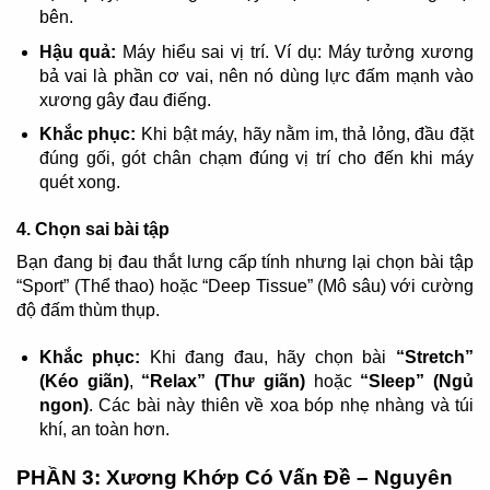
bên.
Hậu quả:
Máy hiểu sai vị trí. Ví dụ: Máy tưởng xương
bả vai là phần cơ vai, nên nó dùng lực đấm mạnh vào
xương gây đau điếng.
Khắc phục:
Khi bật máy, hãy nằm im, thả lỏng, đầu đặt
đúng gối, gót chân chạm đúng vị trí cho đến khi máy
quét xong.
4. Chọn sai bài tập
Bạn đang bị đau thắt lưng cấp tính nhưng lại chọn bài tập
“Sport” (Thể thao) hoặc “Deep Tissue” (Mô sâu) với cường
độ đấm thùm thụp.
Khắc phục:
Khi đang đau, hãy chọn bài
“Stretch”
(Kéo giãn)
,
“Relax” (Thư giãn)
hoặc
“Sleep” (Ngủ
ngon)
. Các bài này thiên về xoa bóp nhẹ nhàng và túi
khí, an toàn hơn.
PHẦN 3: Xương Khớp Có Vấn Đề – Nguyên