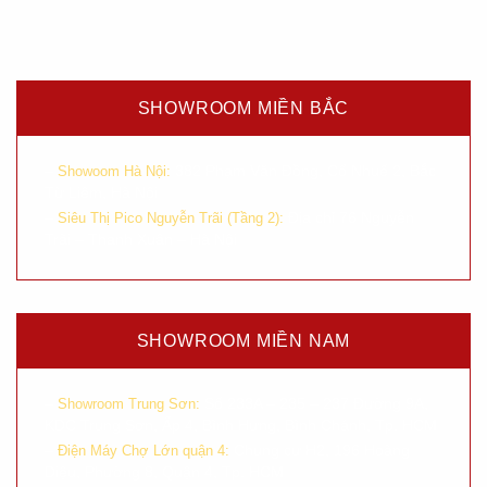
SHOWROOM MIỀN BẮC
–
382 Phạm Văn Đồng, Cổ Nhuế 2, Bắc
Showoom Hà Nội:
Từ Liêm, Hà Nội
–
Địa chỉ 76 Nguyễn
Siêu Thị Pico Nguyễn Trãi (Tầng 2):
Trãi – Thanh Xuân – Hà Nội
SHOWROOM MIỀN NAM
–
Số 233A – 235 – 237 Đường 9A,
Showroom Trung Sơn:
KDC Trung Sơn, Ấp 4, Bình Hưng, Bình Chánh, Tp. HCM
–
Chung cư H2, 196 Hoàng
Điện Máy Chợ Lớn quận 4:
Diệu, Phường 8, Quận 4, Tp. HCM