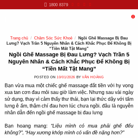
Skip
1800 8379
to
content
0
Trang chủ
/
Chăm Sóc Sức Khoẻ
/
Ngồi Ghế Massage Bị Đau
Lưng? Vạch Trần 5 Nguyên Nhân & Cách Khắc Phục Để Không Bị
“Tiền Mất Tật Mang”
Ngồi Ghế Massage Bị Đau Lưng? Vạch Trần 5
Nguyên Nhân & Cách Khắc Phục Để Không Bị
“Tiền Mất Tật Mang”
POSTED ON
10/01/2026
BY
VĂN HOÀNG
Bạn vừa mua một chiếc ghế massage đắt tiền với hy vọng
xua tan cơn đau mỏi sau giờ làm việc. Nhưng sau vài ngày
sử dụng, thay vì cảm thấy thư thái, bạn lại thức dậy với tấm
lưng ê ẩm, thậm chí đau hơn lúc chưa ngồi. đâu là nguyễn
nhân dẫn đến ngồi ghế massage bị đau lưng
Bạn hoang mang:
“Liệu mình có mua phải ghế đểu
không?”, “Hay xương khớp mình có vấn đề nặng hơn?”