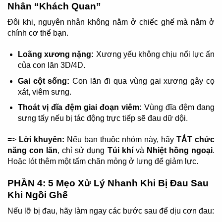
Nhân “Khách Quan”
Đôi khi, nguyên nhân không nằm ở chiếc ghế mà nằm ở
chính cơ thể bạn.
Loãng xương nặng:
Xương yếu không chịu nổi lực ấn
của con lăn 3D/4D.
Gai cột sống:
Con lăn đi qua vùng gai xương gây cọ
xát, viêm sưng.
Thoát vị đĩa đệm giai đoạn viêm:
Vùng đĩa đệm đang
sưng tấy nếu bị tác động trực tiếp sẽ đau dữ dội.
=>
Lời khuyên:
Nếu bạn thuộc nhóm này, hãy
TẮT chức
năng con lăn
, chỉ sử dụng
Túi khí
và
Nhiệt hồng ngoại
.
Hoặc lót thêm một tấm chăn mỏng ở lưng để giảm lực.
PHẦN 4: 5 Mẹo Xử Lý Nhanh Khi Bị Đau Sau
Khi Ngồi Ghế
Nếu lỡ bị đau, hãy làm ngay các bước sau để dịu cơn đau: