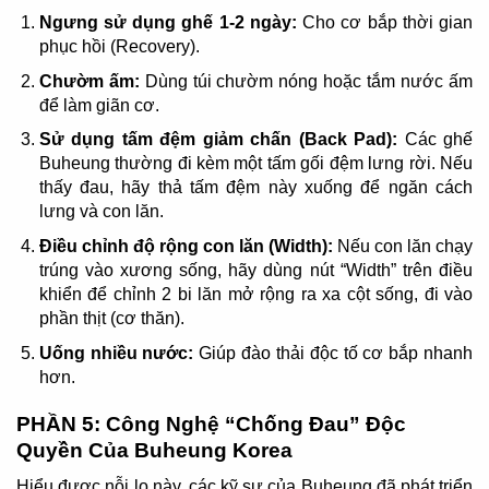
Ngưng sử dụng ghế 1-2 ngày:
Cho cơ bắp thời gian
phục hồi (Recovery).
Chườm ấm:
Dùng túi chườm nóng hoặc tắm nước ấm
để làm giãn cơ.
Sử dụng tấm đệm giảm chấn (Back Pad):
Các ghế
Buheung thường đi kèm một tấm gối đệm lưng rời. Nếu
thấy đau, hãy thả tấm đệm này xuống để ngăn cách
lưng và con lăn.
Điều chỉnh độ rộng con lăn (Width):
Nếu con lăn chạy
trúng vào xương sống, hãy dùng nút “Width” trên điều
khiển để chỉnh 2 bi lăn mở rộng ra xa cột sống, đi vào
phần thịt (cơ thăn).
Uống nhiều nước:
Giúp đào thải độc tố cơ bắp nhanh
hơn.
PHẦN 5: Công Nghệ “Chống Đau” Độc
Quyền Của Buheung Korea
Hiểu được nỗi lo này, các kỹ sư của Buheung đã phát triển