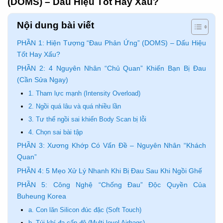
(DOMS) – Dấu Hiệu Tốt Hay Xấu?
Nội dung bài viết
PHẦN 1: Hiện Tượng “Đau Phản Ứng” (DOMS) – Dấu Hiệu
Tốt Hay Xấu?
PHẦN 2: 4 Nguyên Nhân “Chủ Quan” Khiến Bạn Bị Đau
(Cần Sửa Ngay)
1. Tham lực mạnh (Intensity Overload)
2. Ngồi quá lâu và quá nhiều lần
3. Tư thế ngồi sai khiến Body Scan bị lỗi
4. Chọn sai bài tập
PHẦN 3: Xương Khớp Có Vấn Đề – Nguyên Nhân “Khách
Quan”
PHẦN 4: 5 Mẹo Xử Lý Nhanh Khi Bị Đau Sau Khi Ngồi Ghế
PHẦN 5: Công Nghệ “Chống Đau” Độc Quyền Của
Buheung Korea
a. Con lăn Silicon đúc đặc (Soft Touch)
b. Túi khí đa cấp độ (Multi-level Airbags)