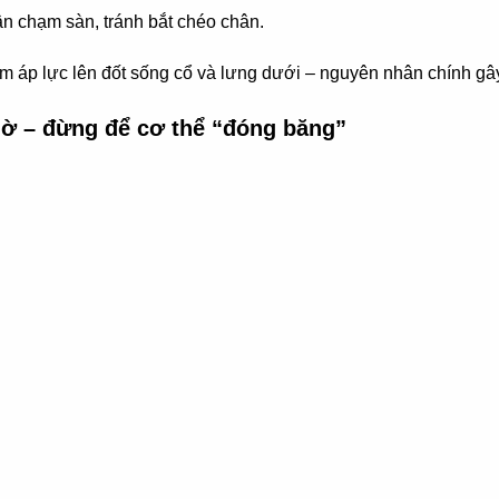
n chạm sàn, tránh bắt chéo chân.
iảm áp lực lên đốt sống cổ và lưng dưới – nguyên nhân chính gâ
iờ – đừng để cơ thể “đóng băng”