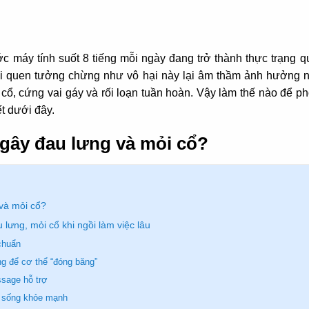
ớc máy tính suốt 8 tiếng mỗi ngày đang trở thành thực trạng q
ói quen tưởng chừng như vô hại này lại âm thầm ảnh hưởng 
 cổ, cứng vai gáy và rối loạn tuần hoàn. Vậy làm thế nào để ph
ết dưới đây.
ễ gây đau lưng và mỏi cổ?
 và mỏi cổ?
u lưng, mỏi cổ khi ngồi làm việc lâu
 chuẩn
g để cơ thể “đóng băng”
ssage hỗ trợ
t sống khỏe mạnh