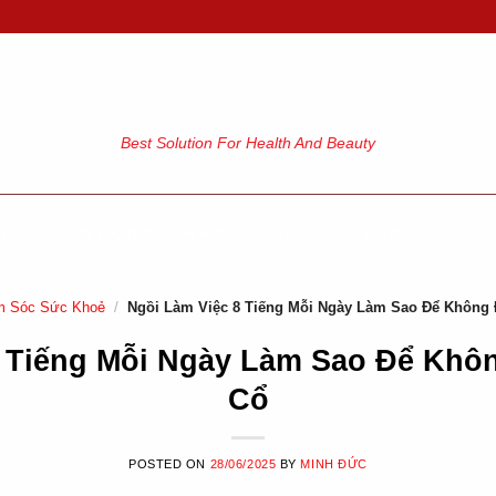
Best Solution For Health And Beauty
GE
CẢM NHẬN KHÁCH HÀNG
BLOG
LIÊN HỆ
m Sóc Sức Khoẻ
/
Ngồi Làm Việc 8 Tiếng Mỗi Ngày Làm Sao Để Không
8 Tiếng Mỗi Ngày Làm Sao Để Khô
Cổ
POSTED ON
28/06/2025
BY
MINH ĐỨC