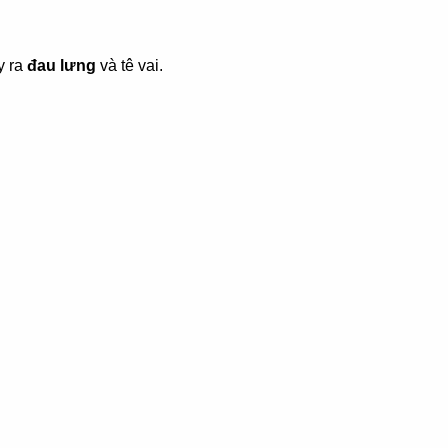
y ra
đau lưng
và tê vai.