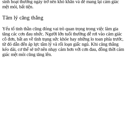
sinh hoạt thường ngày trở nên khó khăn và dễ mang lại cảm giác
mệt mỏi, bất tiện.
Tâm lý căng thẳng
Yếu tố tinh thần cũng đóng vai trò quan trọng trong việc làm gia
tăng các cơn đau nhức. Người lớn tuổi thường dễ rơi vào cảm giác
cô đơn, bất an về tình trạng sức khỏe hay những lo toan phía trước,
từ đó dẫn đến áp lực tâm lý và rối loạn giấc ngủ. Khi căng thẳng
kéo dài, cơ thể sẽ trở nên nhạy cảm hơn với cơn đau, đồng thời cảm
giác mệt mỏi cũng tăng lên.