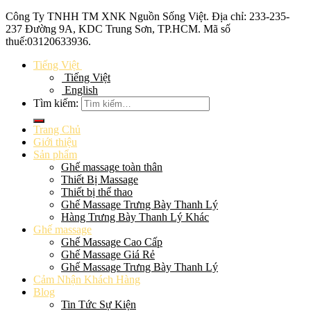
Công Ty TNHH TM XNK
Nguồn Sống Việt
. Địa chỉ: 233-235-
237 Đường 9A, KDC Trung Sơn, TP.HCM. Mã số
thuế:
03120633936
.
Tiếng Việt
Tiếng Việt
English
Tìm kiếm:
Trang Chủ
Giới thiệu
Sản phẩm
Ghế massage toàn thân
Thiết Bị Massage
Thiết bị thể thao
Ghế Massage Trưng Bày Thanh Lý
Hàng Trưng Bày Thanh Lý Khác
Ghế massage
Ghế Massage Cao Cấp
Ghế Massage Giá Rẻ
Ghế Massage Trưng Bày Thanh Lý
Cảm Nhận Khách Hàng
Blog
Tin Tức Sự Kiện