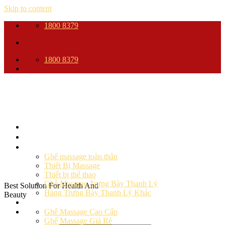
Skip to content
1800 8379
1800 8379
Trang Chủ
Giới thiệu
Sản phẩm
Ghế massage toàn thân
Thiết Bị Massage
Thiết bị thể thao
Ghế Massage Trưng Bày Thanh Lý
Best Solution For Health And
Hàng Trưng Bày Thanh Lý Khác
Beauty
Ghế massage
Ghế Massage Cao Cấp
Ghế Massage Giá Rẻ