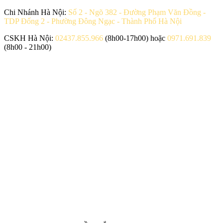
Chi Nhánh Hà Nội:
Số 2 - Ngõ 382 - Đường Phạm Văn Đồng -
TDP Đống 2 - Phường Đông Ngạc - Thành Phố Hà Nội
CSKH Hà Nội:
02437.855.966
(8h00-17h00) hoặc
0971.691.839
(8h00 - 21h00)