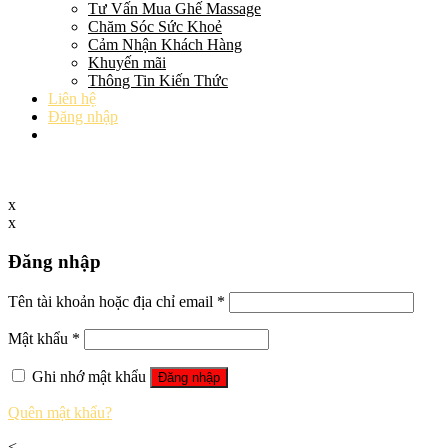
Tư Vấn Mua Ghế Massage
Chăm Sóc Sức Khoẻ
Cảm Nhận Khách Hàng
Khuyến mãi
Thông Tin Kiến Thức
Liên hệ
Đăng nhập
x
x
Đăng nhập
Tên tài khoản hoặc địa chỉ email
*
Mật khẩu
*
Ghi nhớ mật khẩu
Đăng nhập
Quên mật khẩu?
<