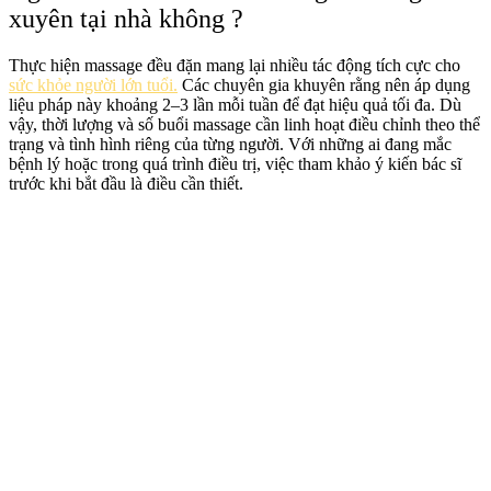
xuyên tại nhà không ?
Thực hiện massage đều đặn mang lại nhiều tác động tích cực cho
sức khỏe người lớn tuổi.
Các chuyên gia khuyên rằng nên áp dụng
liệu pháp này khoảng 2–3 lần mỗi tuần để đạt hiệu quả tối đa. Dù
vậy, thời lượng và số buổi massage cần linh hoạt điều chỉnh theo thể
trạng và tình hình riêng của từng người. Với những ai đang mắc
bệnh lý hoặc trong quá trình điều trị, việc tham khảo ý kiến bác sĩ
trước khi bắt đầu là điều cần thiết.