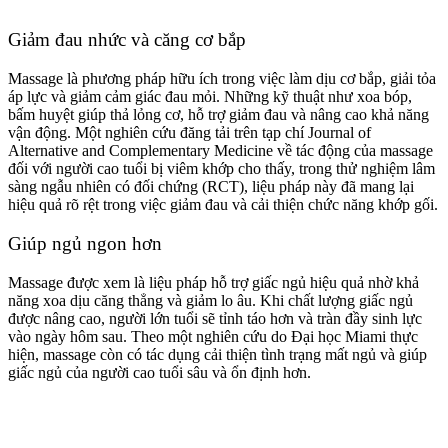
Giảm đau nhức và căng cơ bắp
Massage là phương pháp hữu ích trong việc làm dịu cơ bắp, giải tỏa
áp lực và giảm cảm giác đau mỏi. Những kỹ thuật như xoa bóp,
bấm huyệt giúp thả lỏng cơ, hỗ trợ giảm đau và nâng cao khả năng
vận động. Một nghiên cứu đăng tải trên tạp chí Journal of
Alternative and Complementary Medicine về tác động của massage
đối với người cao tuổi bị viêm khớp cho thấy, trong thử nghiệm lâm
sàng ngẫu nhiên có đối chứng (RCT), liệu pháp này đã mang lại
hiệu quả rõ rệt trong việc giảm đau và cải thiện chức năng khớp gối.
Giúp ngủ ngon hơn
Massage được xem là liệu pháp hỗ trợ giấc ngủ hiệu quả nhờ khả
năng xoa dịu căng thẳng và giảm lo âu. Khi chất lượng giấc ngủ
được nâng cao, người lớn tuổi sẽ tỉnh táo hơn và tràn đầy sinh lực
vào ngày hôm sau. Theo một nghiên cứu do Đại học Miami thực
hiện, massage còn có tác dụng cải thiện tình trạng mất ngủ và giúp
giấc ngủ của người cao tuổi sâu và ổn định hơn.