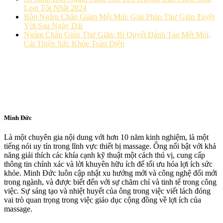
Loại Tốt Nhất 2024
Bồn Ngâm Chân Giảm Mệt Mỏi: Giải Pháp Thư Giãn Tuyệt
Vời Sau Ngày Dài
Ngâm Chân Giúp Thư Giãn: Bí Quyết Đánh Tan Mệt Mỏi,
Cải Thiện Sức Khỏe Toàn Diện
Minh Đức
Là một chuyên gia nội dung với hơn 10 năm kinh nghiệm, là một
tiếng nói uy tín trong lĩnh vực thiết bị massage. Ông nổi bật với khả
năng giải thích các khía cạnh kỹ thuật một cách thú vị, cung cấp
thông tin chính xác và lời khuyên hữu ích để tối ưu hóa lợi ích sức
khỏe. Minh Đức luôn cập nhật xu hướng mới và công nghệ đổi mới
trong ngành, và được biết đến với sự chăm chỉ và tinh tế trong công
việc. Sự sáng tạo và nhiệt huyết của ông trong việc viết lách đóng
vai trò quan trọng trong việc giáo dục cộng đồng về lợi ích của
massage.