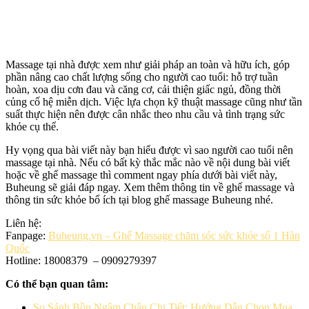
Massage tại nhà được xem như giải pháp an toàn và hữu ích, góp
phần nâng cao chất lượng sống cho người cao tuổi: hỗ trợ tuần
hoàn, xoa dịu cơn đau và căng cơ, cải thiện giấc ngủ, đồng thời
củng cố hệ miễn dịch. Việc lựa chọn kỹ thuật massage cũng như tần
suất thực hiện nên được cân nhắc theo nhu cầu và tình trạng sức
khỏe cụ thể.
Hy vọng qua bài viết này bạn hiểu được vì sao người cao tuổi nên
massage tại nhà. Nếu có bất kỳ thắc mắc nào về nội dung bài viết
hoặc về ghế massage thì comment ngay phía dưới bài viết này,
Buheung sẽ giải đáp ngay. Xem thêm thông tin về ghế massage và
thông tin sức khỏe bổ ích tại blog ghế massage Buheung nhé.
Liên hệ:
Fanpage:
Buheung.vn – Ghế Massage chăm sóc sức khỏe số 1 Hàn
Quốc
Hotline: 18008379 – 0909279397
Có thể bạn quan tâm:
So Sánh Bồn Ngâm Chân Chi Tiết: Hướng Dẫn Chọn Mua