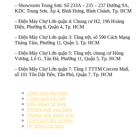
–
Showroom Trung Sơn:
Số 233A – 235 – 237 Đường 9A,
KDC Trung Sơn, Ấp 4, Bình Hưng, Bình Chánh, Tp. HCM
–
Điện Máy Chợ Lớn quận 4:
Chung cư H2, 196 Hoàng
Diệu, Phường 8, Quận 4, Tp. HCM
–
Điện Máy Chợ Lớn quận 3:
Tầng trệt, số 590 Cách Mạng
Tháng Tám, Phường 11, Quận 3, Tp. HCM
–
Điện Máy Chợ Lớn quận 5:
Tầng trệt, chung cư Hùng
Vương, Lô G, Tản Đà, Phường 11, Quận 5, Tp. HCM
–
Điện Máy Chợ Lớn quận 7:
Tầng 1 TTTM Crecent Mall,
số 101 Tôn Dật Tiên, Tân Phú, Quận 7, Tp. HCM
Chính sách bảo hành
Chính sách bảo mật
Điều khoản sử dụng
Phương thức giao hàng
Phương thức thanh toán
Chính sách đổi trả hàng
Hệ thống cửa hàng