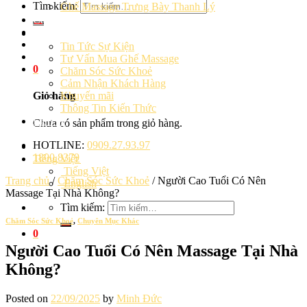
Tìm kiếm:
Ghế Massage Trưng Bày Thanh Lý
Cảm Nhận Khách Hàng
Blog
Tin Tức Sự Kiện
Tư Vấn Mua Ghế Massage
0
Chăm Sóc Sức Khoẻ
Cảm Nhận Khách Hàng
Khuyến mãi
Giỏ hàng
Thông Tin Kiến Thức
Liên hệ
Chưa có sản phẩm trong giỏ hàng.
HOTLINE:
0909.27.93.97
1800.8379
Tiếng Việt
Tiếng Việt
Trang chủ
/
Chăm Sóc Sức Khoẻ
/
Người Cao Tuổi Có Nên
English
Massage Tại Nhà Không?
Tìm kiếm:
Chăm Sóc Sức Khoẻ
,
Chuyên Mục Khác
0
Người Cao Tuổi Có Nên Massage Tại Nhà
Không?
Posted on
22/09/2025
by
Minh Đức