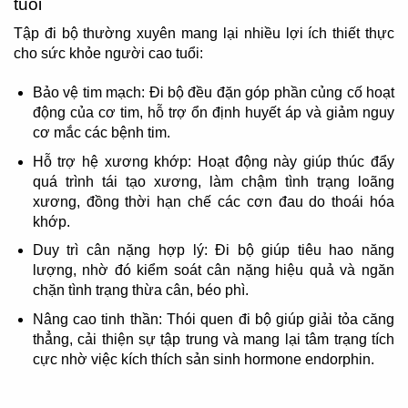
tuổi
Tập đi bộ thường xuyên mang lại nhiều lợi ích thiết thực
cho sức khỏe người cao tuổi:
Bảo vệ tim mạch: Đi bộ đều đặn góp phần củng cố hoạt
động của cơ tim, hỗ trợ ổn định huyết áp và giảm nguy
cơ mắc các bệnh tim.
Hỗ trợ hệ xương khớp: Hoạt động này giúp thúc đẩy
quá trình tái tạo xương, làm chậm tình trạng loãng
xương, đồng thời hạn chế các cơn đau do thoái hóa
khớp.
Duy trì cân nặng hợp lý: Đi bộ giúp tiêu hao năng
lượng, nhờ đó kiểm soát cân nặng hiệu quả và ngăn
chặn tình trạng thừa cân, béo phì.
Nâng cao tinh thần: Thói quen đi bộ giúp giải tỏa căng
thẳng, cải thiện sự tập trung và mang lại tâm trạng tích
cực nhờ việc kích thích sản sinh hormone endorphin.