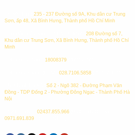
Trụ sở chính:
235 - 237 Đường số 9A, Khu dân cư Trung
Sơn, ấp 48, Xã Bình Hưng, Thành phố Hồ Chí Minh
Trung tâm bảo hành TP. Hồ Chí Minh:
208 Đường số 7,
Khu dân cư Trung Sơn, Xã Bình Hưng, Thành phố Hồ Chí
Minh
Hotline mua hàng:
18008379
(8h00-21h00)
Hotline bảo hành (HCM):
028.7106.5858
(8h00-21h00)
Chi Nhánh Hà Nội:
Số 2 - Ngõ 382 - Đường Phạm Văn
Đồng - TDP Đống 2 - Phường Đông Ngạc - Thành Phố Hà
Nội
CSKH Hà Nội:
02437.855.966
(8h00-17h00) hoặc
0971.691.839
(8h00 - 21h00)