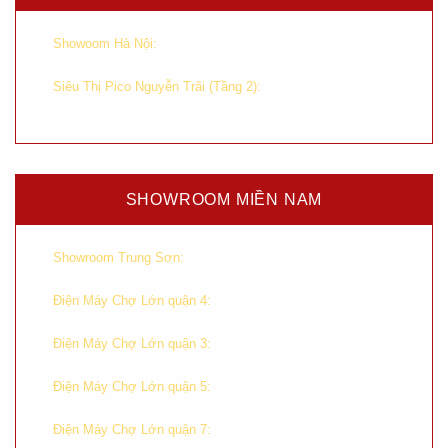
–
382 Phạm Văn Đồng, Cổ Nhuế 2, Bắc
Showoom Hà Nội:
Từ Liêm, Hà Nội
–
Địa chỉ 76 Nguyễn
Siêu Thị Pico Nguyễn Trãi (Tầng 2):
Trãi – Thanh Xuân – Hà Nội
SHOWROOM MIỀN NAM
–
Số 233A – 235 – 237 Đường 9A,
Showroom Trung Sơn:
KDC Trung Sơn, Ấp 4, Bình Hưng, Bình Chánh, Tp. HCM
–
Chung cư H2, 196 Hoàng
Điện Máy Chợ Lớn quận 4:
Diệu, Phường 8, Quận 4, Tp. HCM
–
Tầng trệt, số 590 Cách Mạng
Điện Máy Chợ Lớn quận 3:
Tháng Tám, Phường 11, Quận 3, Tp. HCM
–
Tầng trệt, chung cư Hùng
Điện Máy Chợ Lớn quận 5:
Vương, Lô G, Tản Đà, Phường 11, Quận 5, Tp. HCM
–
Tầng 1 TTTM Crecent Mall,
Điện Máy Chợ Lớn quận 7: