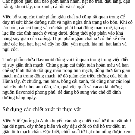
Các nguồn giàu kali bao gồm hạnh nhân, hạt hồ trăn, đậu lăng, đậu
trắng, khoai tây, rau xanh, cá hồi và cá ngừ.
Việc bổ sung các thực phẩm giàu chất xơ cũng rất quan trọng để
duy trì sức khỏe đường ruột và ngăn ngừa tình trạng táo bón. Khi có
táo bón, các cơ bụng và cơ chân phải hoạt động mạnh mẽ, tạo áp
lực lên các tĩnh mạch ở vùng dưới, đồng thời góp phần vào khả
năng suy giãn của
chú
ng. Thực phẩm giàu chất xơ có thể kể đến
như các loại hạt, hạt và cây họ đậu, yến mạch, lúa mì, hạt lanh và
ngũ cốc.
Thực phẩm chứa flavonoid đóng vai trò quan trọng trong việc điều
trị suy giãn tĩnh mạch.
Chú
ng giúp cải thiện tuần hoàn máu và hạn
chế sự hình thành đột quỵ máu trong tĩnh mạch, đồng thời làm giãn
mạch máu trong động mạch, từ đó giảm các triệu chứng của bệnh.
Hành tây, ớt chuông, rau bina, bông cải xanh, tỏi cũng như các loại
trái cây như nho, anh đào, táo, quả việt quất và cacao là những
nguồn flavonoid phong phú, dễ dàng bổ sung vào chế độ dinh
dưỡng hàng ngày.
Sử dụng các chiết xuất từ thực vật
Viện Y tế Quốc gia Anh khuyến cáo rằng chiết xuất từ thực vật như
hạt dẻ ngựa, cây thông biển và cây đậu chổi có thể hỗ trợ điều trị
giãn tĩnh mạch chân. Đặc biệt, chiết xuất từ hạt nho uống được xem