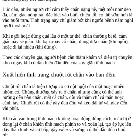
Lúc đầu, nhiều người chỉ cảm thấy chân nặng nề, mệt mỏi như đeo
đá, cảm giác nóng rát, đặc biệt vào buổi chiều tối, có thể sớm hơn là
vào buổi trưa. Tình trạng này chỉ giảm bớt khi người bệnh nằm nghỉ
ngơi thoải mái.
Khi ngồi hoặc đứng quá lâu ở một tư thế, chân thường bị tê, cảm
giác này sẽ giảm khi bạn xoay cổ chân, đung đưa chân (khi ngồi),
hoặc đi lại nhiều (khi đứng).
Theo các chuyên gia, người bệnh cần thăm khám và điều trị chuyên
khoa ngay khi có dấu hiệu đầu tiên của suy giãn tĩnh mạch.
Xuất hiện tình trạng chuột rút chân vào ban đêm
Chuột rút chân là hiện tượng co cơ đột ngột của một hoặc nhiều
nhóm cơ. Chúng thường xảy ra ở chân nhưng cũng có thể ảnh
hưởng đến bàn chân, mắt cá chân, đùi và thậm chí cả thân hoặc
cánh tay. Chuột rút có thể gây đau đớn và kéo dài từ vài giây đến
vài phút.
Khi các van trong tĩnh mạch không hoạt động đúng cách, máu bị ứ
đọng lại ở chân khiến tĩnh mạch phình to và xoắn lại, tạo áp lực lên
dây thần kinh và cơ bắp, gây
viêm
và sưng, có thể dẫn đến chuột
rút.