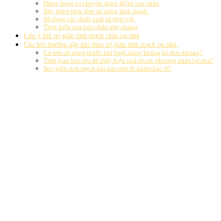
Dùng dụng cụ chuyên dụng để kê cao chân
Xây dựng thực đơn ăn uống lành mạnh
Sử dụng các chiết xuất từ thực vật
Thực hiện xoa bóp chân nhẹ nhàng
Lưu ý khi trị giãn tĩnh mạch chân tại nhà
Câu hỏi thường gặp khi điều trị giãn tĩnh mạch tại nhà
Có nên sử dụng thuốc bôi hoặc uống không kê đơn không?
Thời gian bao lâu để thấy hiệu quả từ các phương pháp tại nhà?
Suy giãn tĩnh mạch khi nào nên đi khám bác sĩ?