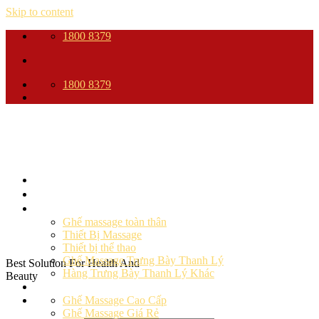
Skip to content
1800 8379
1800 8379
Trang Chủ
Giới thiệu
Sản phẩm
Ghế massage toàn thân
Thiết Bị Massage
Thiết bị thể thao
Ghế Massage Trưng Bày Thanh Lý
Best Solution For Health And
Hàng Trưng Bày Thanh Lý Khác
Beauty
Ghế massage
Ghế Massage Cao Cấp
Ghế Massage Giá Rẻ