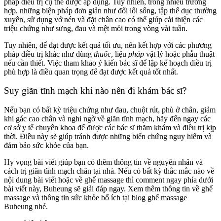
pháp điều trị cụ thể được áp dụng. Tuy nhiên, trong nhiều trường
hợp, những biện pháp đơn giản như đổi lối sống, tập thể dục thường
xuyên, sử dụng vớ nén và đặt chân cao có thể giúp cải thiện các
triệu chứng như sưng, đau và mệt mỏi trong vòng vài tuần.
Tuy nhiên, để đạt được kết quả tối ưu, nên kết hợp với các phương
pháp điều trị khác như dùng
thuốc
, liệu
pháp
vật lý hoặc phẫu thuật
nếu cần thiết. Việc tham khảo ý kiến ​​bác sĩ để lập kế hoạch điều trị
phù hợp là điều quan trọng để đạt được kết quả tốt nhất.
Suy giãn tĩnh mạch khi nào nên đi khám bác sĩ?
Nếu bạn có bất kỳ triệu chứng như đau, chuột rút, phù ở chân, giảm
khi gác cao chân và nghi ngờ về giãn tĩnh mạch, hãy đến ngay các
cơ sở y tế chuyên khoa để được các bác sĩ thăm khám và điều trị kịp
thời. Điều này sẽ giúp tránh được những biến chứng nguy hiểm và
đảm bảo sức khỏe của bạn.
Hy vọng bài viết giúp bạn có thêm thông tin về
nguyên nhân và
cách trị giãn tĩnh mạch chân tại nhà
. Nếu có bất kỳ thắc mắc nào về
nội dung bài viết hoặc về ghế massage thì comment ngay phía dưới
bài viết này, Buheung sẽ giải đáp ngay. Xem thêm thông tin về ghế
massage và thông tin sức khỏe bổ ích tại blog ghế massage
Buheung nhé.