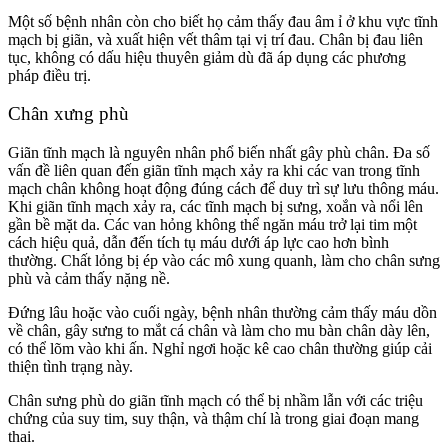
Một số bệnh nhân còn cho biết họ cảm thấy đau âm ỉ ở khu vực tĩnh
mạch bị giãn, và xuất hiện vết thâm tại vị trí đau. Chân bị đau liên
tục, không có dấu hiệu thuyên giảm dù đã áp dụng các phương
pháp điều trị.
Chân xưng phù
Giãn tĩnh mạch là nguyên nhân phổ biến nhất gây phù chân. Đa số
vấn đề liên quan đến giãn tĩnh mạch xảy ra khi các van trong tĩnh
mạch chân không hoạt động đúng cách để duy trì sự lưu thông máu.
Khi giãn tĩnh mạch xảy ra, các tĩnh mạch bị sưng, xoắn và nổi lên
gần bề mặt da. Các van hỏng không thể ngăn máu trở lại tim một
cách hiệu quả, dẫn đến tích tụ máu dưới áp lực cao hơn bình
thường. Chất lỏng bị ép vào các mô xung quanh, làm cho chân sưng
phù và cảm thấy nặng nề.
Đứng lâu hoặc vào cuối ngày, bệnh nhân thường cảm thấy máu dồn
về chân, gây sưng to mắt cá chân và làm cho mu bàn chân dày lên,
có thể lõm vào khi ấn. Nghỉ ngơi hoặc kê cao chân thường giúp cải
thiện tình trạng này.
Chân sưng phù do giãn tĩnh mạch có thể bị nhầm lẫn với các triệu
chứng của suy tim, suy thận, và thậm chí là trong giai đoạn mang
thai.