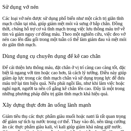
Sử dụng vớ nén
Các loại vớ nén được sử dụng phổ biến như một cách trị giãn tĩnh
mạch chân tại nhà, giúp giảm mệt mỏi và sưng ở bắp chân. Đồng
thời,
chú
ng hỗ trợ cơ và tĩnh mạch trong việc lưu thông máu trở về
tim và giảm nguy cơ đông máu. Theo một nghiên cứu, việc đeo vớ
nén cao lên đầu gối trong một tuần có thể làm giảm đau và mệt mỏi
do giãn tĩnh mạch.
Dùng dụng cụ chuyên dụng để kê cao chân
Để cải thiện lưu thông máu, đặt chân ở vị trí càng cao càng tốt, đặc
biệt là ngang với tim hoặc cao hơn, là cách lý tưởng. Điều này giúp
giảm áp lực trong các tĩnh mạch chân và sử dụng trọng lực để đưa
máu trở lại tim hiệu quả. Nếu phải ngồi lâu, như khi làm việc hoặc
nghỉ ngơi, người ta nên cố gắng kê chân lên cao. Đây là một trong
những phương pháp điều trị giãn tĩnh mạch khá hiệu quả.
Xây dựng thực đơn ăn uống lành mạnh
Giảm tiêu thụ các thực phẩm giàu muối hoặc natri là rất quan trọng
để giảm sự tích tụ nước trong cơ thể. Thay vào đó, nên tăng cường
ăn các thực phẩm giàu kali, vì kali giúp giảm khả năng giữ nước.