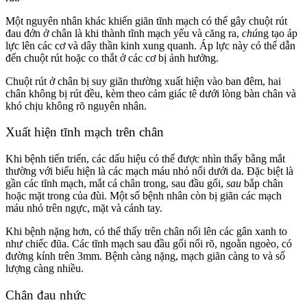
Một nguyên nhân khác khiến giãn tĩnh mạch có thể gây chuột rút
đau đớn ở chân là khi thành tĩnh mạch yếu và căng ra,
chú
ng tạo áp
lực lên các cơ và dây thần kinh xung quanh. Áp lực này có thể dẫn
đến chuột rút hoặc co thắt ở các cơ bị ảnh hưởng.
Chuột rút ở chân bị suy giãn thường xuất hiện vào ban đêm, hai
chân không bị rút đều, kèm theo cảm giác tê dưới lòng bàn chân và
khó chịu không rõ nguyên nhân.
Xuất hiện tĩnh mạch trên chân
Khi bệnh tiến triển, các dấu hiệu có thể được nhìn thấy bằng mắt
thường với biểu hiện là các mạch máu nhỏ nổi dưới da. Đặc biệt là
gần các tĩnh mạch, mắt cá chân trong, sau đầu gối,
sau
bắp chân
hoặc mặt trong của đùi. Một số bệnh nhân còn bị giãn các mạch
máu nhỏ trên ngực, mặt và cánh tay.
Khi bệnh nặng hơn, có thể thấy trên chân nổi lên các gân xanh to
như chiếc đũa. Các tĩnh mạch sau đầu gối nổi rõ, ngoằn ngoèo, có
đường kính trên 3mm. Bệnh càng nặng, mạch giãn càng to và số
lượng càng nhiều.
Chân đau nhức