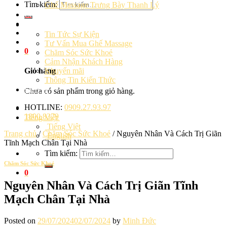
Tìm kiếm:
Ghế Massage Trưng Bày Thanh Lý
Cảm Nhận Khách Hàng
Blog
Tin Tức Sự Kiện
Tư Vấn Mua Ghế Massage
0
Chăm Sóc Sức Khoẻ
Cảm Nhận Khách Hàng
Khuyến mãi
Giỏ hàng
Thông Tin Kiến Thức
Liên hệ
Chưa có sản phẩm trong giỏ hàng.
HOTLINE:
0909.27.93.97
1800.8379
Tiếng Việt
Tiếng Việt
Trang chủ
/
Chăm Sóc Sức Khoẻ
/
Nguyên Nhân Và Cách Trị Giãn
English
Tĩnh Mạch Chân Tại Nhà
Tìm kiếm:
Chăm Sóc Sức Khoẻ
0
Nguyên Nhân Và Cách Trị Giãn Tĩnh
Mạch Chân Tại Nhà
Posted on
29/07/2024
02/07/2024
by
Minh Đức