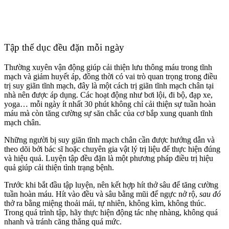
Tập thể dục đều đặn mỗi ngày
Thường xuyên vận động giúp cải thiện lưu thông máu trong tĩnh
mạch và giảm huyết áp, đồng thời có vai trò quan trọng trong điều
trị suy giãn tĩnh mạch, đây là một cách trị giãn tĩnh mạch chân tại
nhà nên được áp dụng. Các hoạt động như bơi lội, đi bộ, đạp xe,
yoga… mỗi ngày ít nhất 30 phút không chỉ cải thiện sự tuần hoàn
máu mà còn tăng cường sự săn chắc của cơ bắp xung quanh tĩnh
mạch chân.
Những người bị suy giãn tĩnh mạch chân cần được hướng dẫn và
theo dõi bởi bác sĩ hoặc chuyên gia vật lý trị liệu để thực hiện đúng
và hiệu quả. Luyện tập đều đặn là một phương pháp điều trị
hiệu
quả
giúp cải thiện tình trạng bệnh.
Trước
khi bắt đầu tập luyện, nên kết hợp hít thở sâu để tăng cường
tuần hoàn máu. Hít vào đều và sâu bằng mũi để ngực nở rộ,
sau đó
thở ra bằng miệng thoải mái, tự nhiên, không kìm, không thúc.
Trong quá trình tập, hãy thực hiện động tác nhẹ nhàng, không quá
nhanh và tránh căng thẳng quá mức.