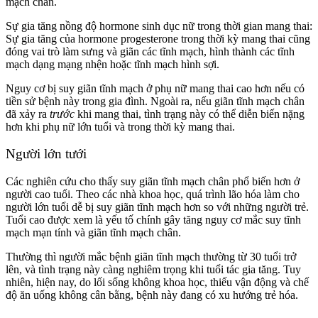
mạch chân.
Sự gia tăng nồng độ hormone sinh dục nữ trong thời gian mang thai:
Sự gia tăng của hormone progesterone trong thời kỳ mang thai cũng
đóng vai trò làm sưng và giãn các tĩnh mạch, hình thành các tĩnh
mạch dạng mạng nhện hoặc tĩnh mạch hình sợi.
Nguy cơ bị suy giãn tĩnh mạch ở phụ nữ mang thai cao hơn nếu có
tiền sử bệnh này trong gia đình. Ngoài ra, nếu giãn tĩnh mạch chân
đã xảy ra
trước
khi mang thai, tình trạng này có thể diễn biến nặng
hơn khi phụ nữ lớn tuổi và trong thời kỳ mang thai.
Người lớn tưới
Các nghiên cứu cho thấy suy giãn tĩnh mạch chân phổ biến hơn ở
người cao tuổi. Theo các nhà khoa học, quá trình lão hóa làm cho
người lớn tuổi dễ bị suy giãn tĩnh mạch hơn so với những người trẻ.
Tuổi cao được xem là yếu tố chính gây tăng nguy cơ mắc suy tĩnh
mạch mạn tính và giãn tĩnh mạch chân.
Thường thì người mắc bệnh giãn tĩnh mạch thường từ 30 tuổi trở
lên, và tình trạng này càng nghiêm trọng khi tuổi tác gia tăng. Tuy
nhiên, hiện nay, do lối sống không khoa học, thiếu vận động và chế
độ ăn uống không cân bằng, bệnh này đang có xu hướng trẻ hóa.