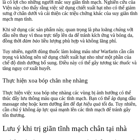
là có lợi cho những người mắc suy giãn tĩnh mạch. Nghiên cứu của
Viện này cho thấy rằng việc sử dụng chiết xuất hạt nho có thể giảm
sưng ở chân dưới và cải thiện các triệu chứng khác của suy giãn tĩnh
mạch mạn tính.
Khi sử dụng các sản phẩm này, quan trọng là pha loãng
chú
ng với
dầu nền thay vì thoa trực tiếp lên da để tránh kích ứng và bỏng da,
đồng thời
đảm bảo
liều lượng phù hợp và không lãng phí.
Tuy nhiên, người dùng
thuốc
làm loãng máu như Warfarin cần cẩn
trọng và không nên sử dụng chiết xuất hạt nho như một phần của
chế độ dinh dưỡng bổ sung. Điều này có thể gây tương tác
thuốc
và
tăng nguy cơ xuất huyết.
Thực hiện xoa bóp chân nhẹ nhàng
Thực hiện việc xoa bóp nhẹ nhàng các vùng bị ảnh hưởng có thể
thúc đẩy lưu thông máu qua các tĩnh mạch. Bạn có thể áp dụng dầu
massage nhẹ hoặc kem dưỡng ẩm để đạt
hiệu quả
tối đa. Tuy nhiên,
cần
chú
ý không áp lực quá mạnh lên các tĩnh mạch để tránh gây
tổn thương.
Lưu ý khi trị giãn tĩnh mạch chân tại nhà