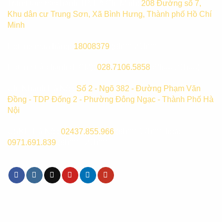
Trung tâm bảo hành TP. Hồ Chí Minh:
208 Đường số 7,
Khu dân cư Trung Sơn, Xã Bình Hưng, Thành phố Hồ Chí
Minh
Hotline mua hàng:
18008379
(8h00-21h00)
Hotline bảo hành (HCM):
028.7106.5858
(8h00-21h00)
Chi Nhánh Hà Nội:
Số 2 - Ngõ 382 - Đường Phạm Văn
Đồng - TDP Đống 2 - Phường Đông Ngạc - Thành Phố Hà
Nội
CSKH Hà Nội:
02437.855.966
(8h00-17h00) hoặc
0971.691.839
(8h00 - 21h00)