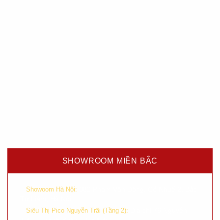
SHOWROOM MIỀN BẮC
–
382 Phạm Văn Đồng, Cổ Nhuế 2, Bắc
Showoom Hà Nội:
Từ Liêm, Hà Nội
–
Địa chỉ 76 Nguyễn
Siêu Thị Pico Nguyễn Trãi (Tầng 2):