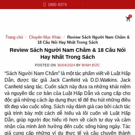
Skip
1800 8379
to
content
0
Trang chủ
/
Chuyên Mục Khác
/
Review Sách Người Nam Châm &
18 Câu Nói Hay Nhất Trong Sách
Review Sách Người Nam Châm & 18 Câu Nói
Hay Nhất Trong Sách
POSTED ON
30/04/2024
BY
MINH ĐỨC
“Sách Người Nam Châm” là một tác phẩm viết về Luật Hấp
Dẫn, được tác giả Jack Canfield và D.D.Watkins. Jack
Canfield sáng tác. Cuốn sách này đưa ra những khái niệm
và nguyên tắc cơ bản của Luật Hấp Dẫn và cung cấp cho
độc giả những cách áp dụng thực tế để thu hút những điều
tốt đẹp vào cuộc sống. Sách này đánh giá cao bởi cách tác
giả trình bày một cách dễ hiểu và lôi cuốn về Luật Hấp
Dẫn, giúp người đọc hiểu rõ hơn về cách tư duy và cảm
nhận của mình ảnh hưởng đến cuộc sống hàng ngày. Tác
giả cung cấp những ví dụ thực tế và câu chuyện thành