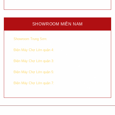
Trãi – Thanh Xuân – Hà Nội
SHOWROOM MIỀN NAM
–
Số 233A – 235 – 237 Đường 9A,
Showroom Trung Sơn:
KDC Trung Sơn, Ấp 4, Bình Hưng, Bình Chánh, Tp. HCM
–
Chung cư H2, 196 Hoàng
Điện Máy Chợ Lớn quận 4:
Diệu, Phường 8, Quận 4, Tp. HCM
–
Tầng trệt, số 590 Cách Mạng
Điện Máy Chợ Lớn quận 3:
Tháng Tám, Phường 11, Quận 3, Tp. HCM
–
Tầng trệt, chung cư Hùng
Điện Máy Chợ Lớn quận 5:
Vương, Lô G, Tản Đà, Phường 11, Quận 5, Tp. HCM
–
Tầng 1 TTTM Crecent Mall,
Điện Máy Chợ Lớn quận 7:
số 101 Tôn Dật Tiên, Tân Phú, Quận 7, Tp. HCM
Chính sách bảo hành
Chính sách bảo mật