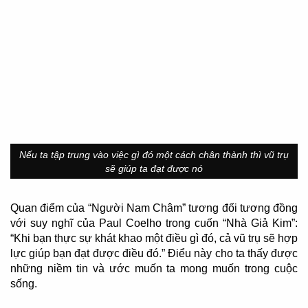
Nếu ta tập trung vào việc gì đó một cách chân thành thì vũ trụ
sẽ giúp ta đạt được nó
Quan điểm của “Người Nam Châm” tương đối tương đồng
với suy nghĩ của Paul Coelho trong cuốn “Nhà Giả Kim”:
“Khi bạn thực sự khát khao một điều gì đó, cả vũ trụ sẽ hợp
lực giúp bạn đạt được điều đó.” Điểu này cho ta thấy được
những niềm tin và ước muốn ta mong muốn trong cuộc
sống.