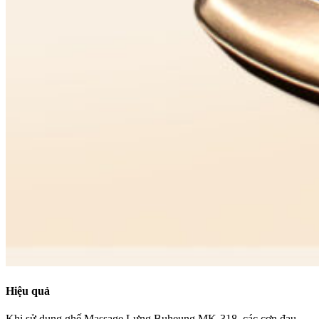
Hiệu quả
Khi sử dụng ghế Massage Lưng Buheung MK-318, các cơn đau