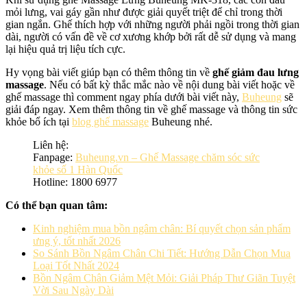
mỏi lưng, vai gáy gần như được giải quyết triệt để chỉ trong thời
gian ngắn. Ghế thích hợp với những người phải ngồi trong thời gian
dài, người có vấn đề về cơ xương khớp bởi rất dễ sử dụng và mang
lại hiệu quả trị liệu tích cực.
Hy vọng bài viết giúp bạn có thêm thông tin về
ghế giảm đau lưng
massage
. Nếu có bất kỳ thắc mắc nào về nội dung bài viết hoặc về
ghế massage thì comment ngay phía dưới bài viết này,
Buheung
sẽ
giải đáp ngay. Xem thêm thông tin về ghế massage và thông tin sức
khỏe bổ ích tại
blog ghế massage
Buheung nhé.
Liên hệ:
Fanpage:
Buheung.vn – Ghế Massage chăm sóc sức
khỏe số 1 Hàn Quốc
Hotline: 1800 6977
Có thể bạn quan tâm:
Kinh nghiệm mua bồn ngâm chân: Bí quyết chọn sản phẩm
ưng ý, tốt nhất 2026
So Sánh Bồn Ngâm Chân Chi Tiết: Hướng Dẫn Chọn Mua
Loại Tốt Nhất 2024
Bồn Ngâm Chân Giảm Mệt Mỏi: Giải Pháp Thư Giãn Tuyệt
Vời Sau Ngày Dài