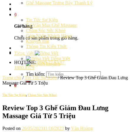
Ghế Massage Trưng Bày Thanh Lý
Cảm Nhận Khách Hàng
Blog
0
Tin Tức Sự Kiện
Tư Vấn Mua Ghế Massage
Giỏ hàng
Chăm Sóc Sức Khoẻ
Cảm Nhận Khách Hàng
Chưa có sản phẩm trong giỏ hàng.
Khuyến mãi
Thông Tin Kiến Thức
Liên hệ
Tiếng Việt
Tiếng Việt
HOTLINE:
0909.27.93.97
English
1800.8379
Tìm kiếm:
Trang chủ
/
Tin Tức Sự Kiện
/
Review Top 3 Ghế Giảm Đau Lưng
Massage Giá Từ 5 Triệu
0
Tin Tức Sự Kiện
,
Chăm Sóc Sức Khoẻ
Review Top 3 Ghế Giảm Đau Lưng
Massage Giá Từ 5 Triệu
Posted on
26/05/2023
11/10/2023
by
Văn Hoàng