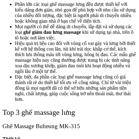
Phần lớn các loại ghế massage lưng đều được thiết kế với
kiểu dáng đơn giản, nhỏ gọn để phù hợp với nhu cầu sử dụng
của nhiều đối tượng, đặc biệt là người phải di chuyển nhiều
hoặc không gian nhà ở hạn chế về diện tích.
Mọi người có thể dễ dàng di chuyển, lắp đặt và sử dụng các
loại
ghế giảm đau lưng massage
khi sử dụng tại nhà, trên ô
tô hoặc nơi làm việc.
Hiệu quả trị liệu cao đối với vùng cổ vai gáy và lưng bởi thiết
kế với hệ thống con lăn, túi khí trải dọc khắp cơ thể, kích
thích lưu thông máu tới vùng lưng, hông bị đau. Các mẫu ghế
massage hiện nay cũng thường được trang bị các tính năng
xoa dịu xương khớp, giảm đau mỏi khi hoạt động nhiều và
ngồi lâu ở một tư thế.
Đặc biệt, đa phần các loại ghế massage lưng cũng có giá
thành rất rẻ do thiết kế tối ưu về công năng. Chỉ từ vài triệu
đồng là mọi người đã có thể sở hữu những sản phẩm tiện
nghi, chất lượng, giúp cuộc sống trở nên thoải mái, thư thái
hơn.
Top 3 ghế massage lưng
Ghế Massage Buheung MK-315
Thiết kế