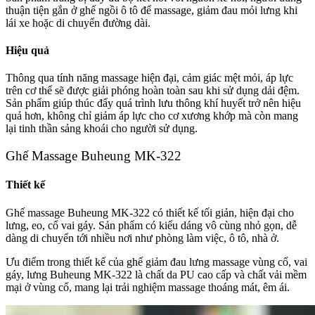
thuận tiện gắn ở ghế ngồi ô tô để massage, giảm đau mỏi lưng khi
lái xe hoặc di chuyển đường dài.
Hiệu quả
Thông qua tính năng massage hiện đại, cảm giác mệt mỏi, áp lực
trên cơ thể sẽ được giải phóng hoàn toàn sau khi sử dụng dải đệm.
Sản phẩm giúp thúc đẩy quá trình lưu thông khí huyết trở nên hiệu
quả hơn, không chỉ giảm áp lực cho cơ xương khớp mà còn mang
lại tinh thần sảng khoái cho người sử dụng.
Ghế Massage Buheung MK-322
Thiết kế
Ghế massage Buheung MK-322 có thiết kế tối giản, hiện đại cho
lưng, eo, cổ vai gáy. Sản phẩm có kiểu dáng vô cùng nhỏ gọn, dễ
dàng di chuyển tới nhiều nơi như phòng làm việc, ô tô, nhà ở.
Ưu điểm trong thiết kế của ghế giảm đau lưng massage vùng cổ, vai
gáy, lưng
Buheung MK-322 là chất da PU cao cấp và chất vải mềm
mại ở vùng cổ, mang lại trải nghiệm massage thoáng mát, êm ái.