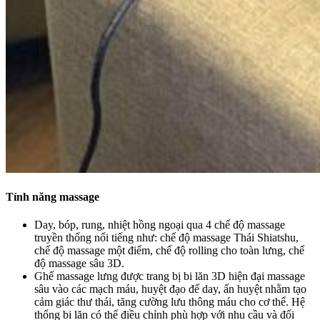
Tính năng massage
Day, bóp, rung, nhiệt hồng ngoại qua 4 chế độ massage
truyền thống nổi tiếng như: chế độ massage Thái Shiatshu,
chế độ massage một điểm, chế độ rolling cho toàn lưng, chế
độ massage sâu 3D.
Ghế massage lưng được trang bị bi lăn 3D hiện đại massage
sâu vào các mạch máu, huyệt đạo để day, ấn huyệt nhằm tạo
cảm giác thư thái, tăng cường lưu thông máu cho cơ thể. Hệ
thống bi lăn có thể điều chỉnh phù hợp với nhu cầu và đối