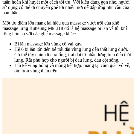
tuần hoàn khí huyết một cách tối ưu. Với kiểu dáng gọn nhẹ, người
sử dụng có thể di chuyển ghế tới nhiều nơi để đáp ứng nhu cầu của
bản thân.
Một ưu điểm lớn mang lại hiệu quả massage vượt trội của ghế
massage lưng Buheung Mk-318 đó là hệ massage bi lăn và túi khí
rộng hơn so với các ghế massage khác:
Bi lăn massage lớn vùng cổ vai gáy.
Hệ 6 bi lăn lớn đến bé trải dài vùng lưng đến thắt lưng dưới.
Có thể tùy chỉnh lên xuống, trải dài từ phần lưng trên đến thắt
lưng. Rất phù hợp cho người bị đau lưng, đau cột sống.
Túi kế vùng hông và mông kết hợp: mang lại cảm giác vỗ về,
ôm trọn vùng thân trên.