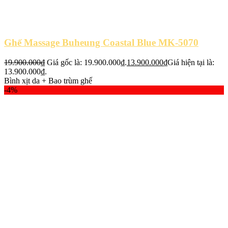
Ghế Massage Buheung Coastal Blue MK-5070
19.900.000
₫
Giá gốc là: 19.900.000₫.
13.900.000
₫
Giá hiện tại là:
13.900.000₫.
Bình xịt da + Bao trùm ghế
-4%