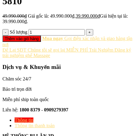
5810
49.990.000
₫
Giá gốc là: 49.990.000₫.
39.990.000
₫
Giá hiện tại là:
39.990.000₫.
Số lượng
Mua ngay
Gọi điện xác nhận và giao hàng tận
Thêm vào giỏ hàng
nơi
Để Lại SĐT
Chúng tôi sẽ gọi lại MIỄN PHÍ
Trải Nghiệm
Đăng ký
trải nghiệm ghế Massage
Dịch vụ & Khuyến mãi
Chăm sóc 24/7
Bảo trì trọn đời
Miễn phí ship toàn quốc
Liên hệ:
1800 8379
-
0909279397
Thông tin
Thông tin thanh toán
HỆ THỐNG BI LĂN 3D