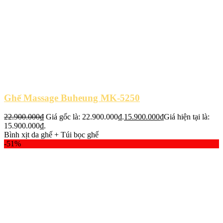
Ghế Massage Buheung MK-5250
22.900.000
₫
Giá gốc là: 22.900.000₫.
15.900.000
₫
Giá hiện tại là:
15.900.000₫.
Bình xịt da ghế + Túi bọc ghế
-51%