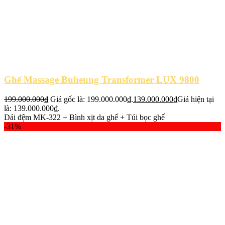
Ghế Massage Buheung Transformer LUX 9800
199.000.000
₫
Giá gốc là: 199.000.000₫.
139.000.000
₫
Giá hiện tại
là: 139.000.000₫.
Dải đệm MK-322 + Bình xịt da ghế + Túi bọc ghế
-31%