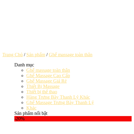
Trang Chủ
/
Sản phẩm
/
Ghế massage toàn thân
Danh mục
Ghế massage toàn thân
Ghế Massage Cao Cấp
Ghế Massage Giá Rẻ
Thiết Bị Massage
Thiết bị thể thao
Hàng Trưng Bày Thanh Lý Khác
Ghế Massage Trưng Bày Thanh Lý
Khác
Sản phẩm nổi bật
-20%