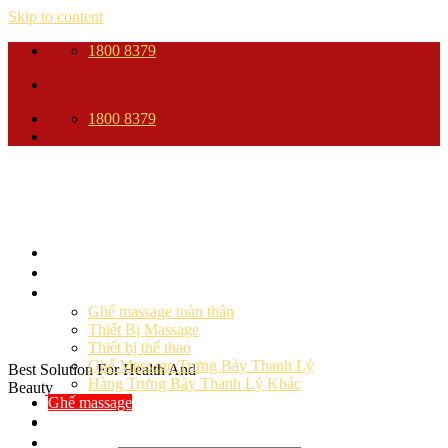
Skip to content
1800 8379
1800 8379
Trang Chủ
Giới thiệu
Sản phẩm
Ghế massage toàn thân
Thiết Bị Massage
Thiết bị thể thao
Ghế Massage Trưng Bày Thanh Lý
Best Solution For Health And
Hàng Trưng Bày Thanh Lý Khác
Beauty
Ghế massage
Cảm Nhận Khách Hàng
Blog