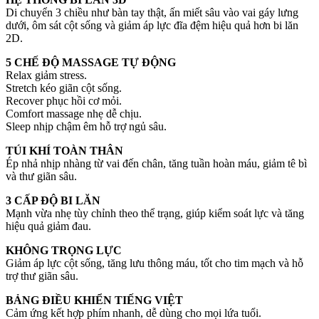
Di chuyển 3 chiều như bàn tay thật, ấn miết sâu vào vai gáy lưng
dưới, ôm sát cột sống và giảm áp lực đĩa đệm hiệu quả hơn bi lăn
2D.
5 CHẾ ĐỘ MASSAGE TỰ ĐỘNG
Relax giảm stress.
Stretch kéo giãn cột sống.
Recover phục hồi cơ mỏi.
Comfort massage nhẹ dễ chịu.
Sleep nhịp chậm êm hỗ trợ ngủ sâu.
TÚI KHÍ TOÀN THÂN
Ép nhả nhịp nhàng từ vai đến chân, tăng tuần hoàn máu, giảm tê bì
và thư giãn sâu.
3 CẤP ĐỘ BI LĂN
Mạnh vừa nhẹ tùy chỉnh theo thể trạng, giúp kiểm soát lực và tăng
hiệu quả giảm đau.
KHÔNG TRỌNG LỰC
Giảm áp lực cột sống, tăng lưu thông máu, tốt cho tim mạch và hỗ
trợ thư giãn sâu.
BẢNG ĐIỀU KHIỂN TIẾNG VIỆT
Cảm ứng kết hợp phím nhanh, dễ dùng cho mọi lứa tuổi.