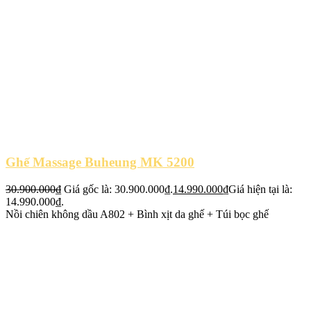
Ghế Massage Buheung MK 5200
30.900.000
₫
Giá gốc là: 30.900.000₫.
14.990.000
₫
Giá hiện tại là:
14.990.000₫.
Nồi chiên không dầu A802 + Bình xịt da ghế + Túi bọc ghế