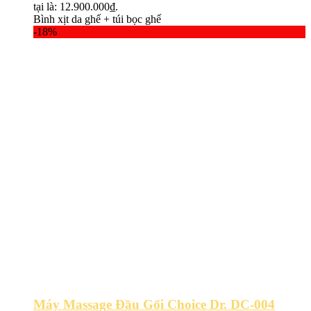
tại là: 12.900.000₫.
Bình xịt da ghế + túi bọc ghế
-18%
Máy Massage Đầu Gối Choice Dr. DC-004