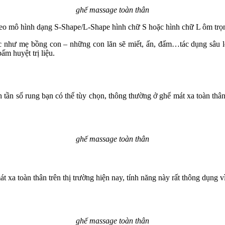
ghế massage toàn thân
eo mô hình dạng S-Shape/L-Shape hình chữ S hoặc hình chữ L ôm trọn 
 như mẹ bồng con – những con lăn sẽ miết, ấn, đấm…tác dụng sâu lên
ấm huyệt trị liệu.
 tần số rung bạn có thể tùy chọn, thông thường ở ghế mát xa toàn thân
ghế massage toàn thân
t xa toàn thân trên thị trường hiện nay, tính năng này rất thông dụng
ghế massage toàn thân