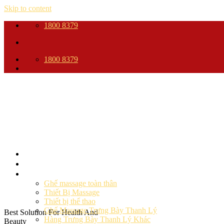
Skip to content
1800 8379
1800 8379
Trang Chủ
Giới thiệu
Sản phẩm
Ghế massage toàn thân
Thiết Bị Massage
Thiết bị thể thao
Ghế Massage Trưng Bày Thanh Lý
Best Solution For Health And
Hàng Trưng Bày Thanh Lý Khác
Beauty