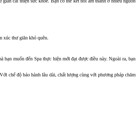
giãn cải thiện sức khỏe. Bạn có thể kết nối âm thanh ở nhiều nguồn
m xúc thư giãn khó quên.
 mà bạn muốn đến Spa thực hiện mới đạt được điều này. Ngoài ra, bạn
 Với chế độ bảo hành lâu dài, chất lượng cùng với phương pháp chăm