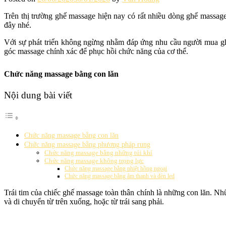
Trên thị trường ghế massage hiện nay có rất nhiều dòng ghế massa
đây nhé.
Với sự phát triển không ngừng nhằm đáp ứng nhu cầu người mua gh
góc massage chính xác để phục hồi chức năng của cơ thể.
Chức năng massage bằng con lăn
Nội dung bài viết
Chức năng massage bằng con lăn
Chức năng massage bằng phương pháp rung
Chức năng massage bằng những túi khí
Chức năng massage không trọng lực
Chức năng massage bằng nhiệt hồng ngoại
Chức năng massage bằng âm thanh và đèn led
Trái tim của chiếc ghế massage toàn thân chính là những con lăn. N
và di chuyển từ trên xuống, hoặc từ trái sang phải.