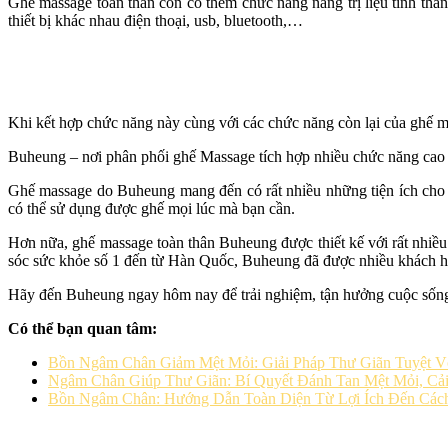
Ghế massage toàn thân còn có thêm chức năng năng trị liệu tinh th
thiết bị khác nhau điện thoại, usb, bluetooth,…
Khi kết hợp chức năng này cùng với các chức năng còn lại của ghế 
Buheung – nơi phân phối ghế Massage tích hợp nhiều chức năng cao
Ghế massage do Buheung mang đến có rất nhiều những tiện ích cho ng
có thể sử dụng được ghế mọi lúc mà bạn cần.
Hơn nữa, ghế massage toàn thân Buheung được thiết kế với rất nhiề
sóc sức khỏe số 1 đến từ Hàn Quốc, Buheung đã được nhiều khách hà
Hãy đến Buheung ngay hôm nay để trải nghiệm, tận hưởng cuộc sống
Có thể bạn quan tâm:
Bồn Ngâm Chân Giảm Mệt Mỏi: Giải Pháp Thư Giãn Tuyệt V
Ngâm Chân Giúp Thư Giãn: Bí Quyết Đánh Tan Mệt Mỏi, Cải
Bồn Ngâm Chân: Hướng Dẫn Toàn Diện Từ Lợi Ích Đến Các