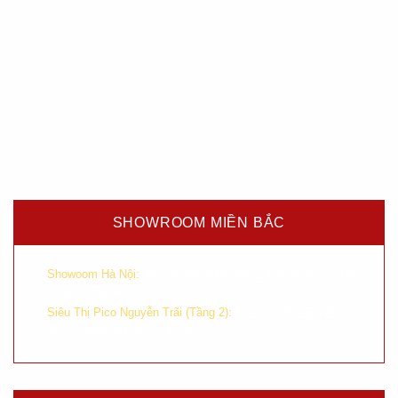
SHOWROOM MIỀN BẮC
–
382 Phạm Văn Đồng, Cổ Nhuế 2, Bắc
Showoom Hà Nội:
Từ Liêm, Hà Nội
–
Địa chỉ 76 Nguyễn
Siêu Thị Pico Nguyễn Trãi (Tầng 2):
Trãi – Thanh Xuân – Hà Nội