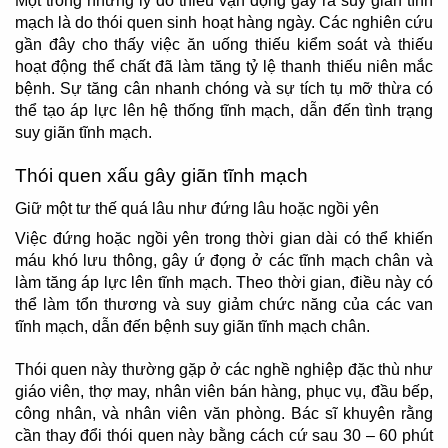
Một trong những lý do thiếu vận động gây ra suy giãn tĩnh
mạch là do thói quen sinh hoạt hàng ngày. Các nghiên cứu
gần đây cho thấy việc ăn uống thiếu kiểm soát và thiếu
hoạt động thể chất đã làm tăng tỷ lệ thanh thiếu niên mắc
bệnh. Sự tăng cân nhanh chóng và sự tích tụ mỡ thừa có
thể tạo áp lực lên hệ thống tĩnh mạch, dẫn đến tình trạng
suy giãn tĩnh mạch.
Thói quen xấu gây giãn tĩnh mạch
Giữ một tư thế quá lâu như đứng lâu hoặc ngồi yên
Việc đứng hoặc ngồi yên trong thời gian dài có thể khiến
máu khó lưu thông, gây ứ đọng ở các tĩnh mạch chân và
làm tăng áp lực lên tĩnh mạch. Theo thời gian, điều này có
thể làm tổn thương và suy giảm chức năng của các van
tĩnh mạch, dẫn đến bệnh suy giãn tĩnh mạch chân.
Thói quen này thường gặp ở các nghề nghiệp đặc thù như
giáo viên, thợ may, nhân viên bán hàng, phục vụ, đầu bếp,
công nhân, và nhân viên văn phòng. Bác sĩ khuyên rằng
cần thay đổi thói quen này bằng cách cứ sau 30 – 60 phút