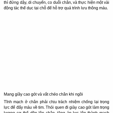
thì đứng dậy, di chuyển, co duỗi chân, và thực hiện một vài
động tác thể dục tại chỗ để hỗ trợ quá trình lưu thông máu.
Mang giầy cao gót và vắt chéo chân khi ngồi
Tĩnh mạch ở chân phải chịu trách nhiệm chống lại trọng
lực để đẩy máu về tim. Thói quen đi giày cao gót làm trọng
lượng cơ thể dồn lên chân, tăng áp lực lên thành mạch