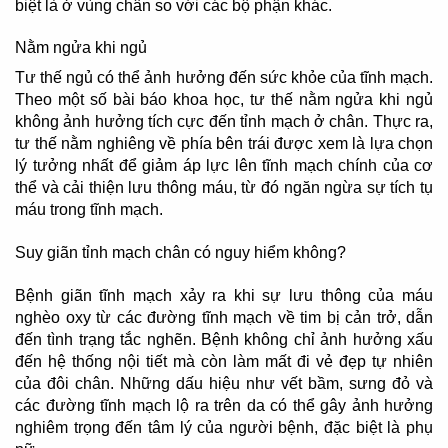
biệt là ở vùng chân so với các bộ phận khác.
Nằm ngửa khi ngủ
Tư thế ngủ có thể ảnh hưởng đến sức khỏe của tĩnh mạch.
Theo một số bài báo khoa học, tư thế nằm ngửa khi ngủ
không ảnh hưởng tích cực đến tỉnh mạch ở chân. Thực ra,
tư thế nằm nghiêng về phía bên trái được xem là lựa chọn
lý tưởng nhất để giảm áp lực lên tĩnh mạch chính của cơ
thể và cải thiện lưu thông máu, từ đó ngăn ngừa sự tích tụ
máu trong tĩnh mạch.
Suy giãn tỉnh mạch chân có nguy hiểm không?
Bệnh giãn tĩnh mạch xảy ra khi sự lưu thông của máu
nghèo oxy từ các đường tĩnh mạch về tim bị cản trở, dẫn
đến tình trạng tắc nghẽn. Bệnh không chỉ ảnh hưởng xấu
đến hệ thống nội tiết mà còn làm mất đi vẻ đẹp tự nhiên
của đôi chân. Những dấu hiệu như vết bầm, sưng đỏ và
các đường tĩnh mạch lộ ra trên da có thể gây ảnh hưởng
nghiêm trọng đến tâm lý của người bệnh, đặc biệt là phụ