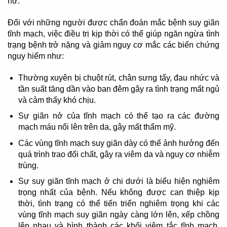
nữ.
Đối với những người được chẩn đoán mắc bệnh suy giãn
tĩnh mạch, việc điều trị kịp thời có thể giúp ngăn ngừa tình
trạng bệnh trở nặng và giảm nguy cơ mắc các biến chứng
nguy hiểm như:
Thường xuyên bị chuột rút, chân sưng tấy, đau nhức và
tần suất tăng dần vào ban đêm gây ra tình trạng mất ngủ
và cảm thấy khó chịu.
Sự giãn nở của tĩnh mạch có thể tạo ra các đường
mạch máu nổi lên trên da, gây mất thẩm mỹ.
Các vùng tĩnh mạch suy giãn dày có thể ảnh hưởng đến
quá trình trao đổi chất, gây ra viêm da và nguy cơ nhiễm
trùng.
Sự suy giãn tĩnh mạch ở chi dưới là biểu hiện nghiêm
trọng nhất của bệnh. Nếu không được can thiệp kịp
thời, tình trạng có thể tiến triển nghiêm trọng khi các
vùng tĩnh mạch suy giãn ngày càng lớn lên, xếp chồng
lên nhau và hình thành các khối viêm tắc tĩnh mạch.