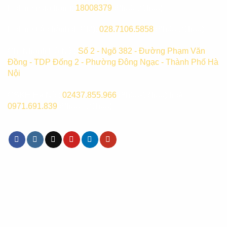
Hotline mua hàng:
18008379
(8h00-21h00)
Hotline bảo hành (HCM):
028.7106.5858
(8h00-21h00)
Chi Nhánh Hà Nội:
Số 2 - Ngõ 382 - Đường Phạm Văn
Đồng - TDP Đống 2 - Phường Đông Ngạc - Thành Phố Hà
Nội
CSKH Hà Nội:
02437.855.966
(8h00-17h00) hoặc
0971.691.839
(8h00 - 21h00)