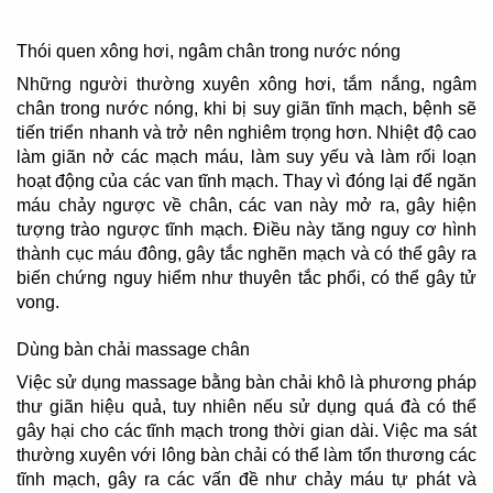
Thói quen xông hơi, ngâm chân trong nước nóng
Những người thường xuyên xông hơi, tắm nắng, ngâm
chân trong nước nóng, khi bị suy giãn tĩnh mạch, bệnh sẽ
tiến triển nhanh và trở nên nghiêm trọng hơn. Nhiệt độ cao
làm giãn nở các mạch máu, làm suy yếu và làm rối loạn
hoạt động của các van tĩnh mạch. Thay vì đóng lại để ngăn
máu chảy ngược về chân, các van này mở ra, gây hiện
tượng trào ngược tĩnh mạch. Điều này tăng nguy cơ hình
thành cục máu đông, gây tắc nghẽn mạch và có thể gây ra
biến chứng nguy hiểm như thuyên tắc phổi, có thể gây tử
vong.
Dùng bàn chải massage chân
Việc sử dụng massage bằng bàn chải khô là phương pháp
thư giãn hiệu quả, tuy nhiên nếu sử dụng quá đà có thể
gây hại cho các tĩnh mạch trong thời gian dài. Việc ma sát
thường xuyên với lông bàn chải có thể làm tổn thương các
tĩnh mạch, gây ra các vấn đề như chảy máu tự phát và