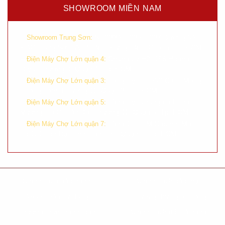
SHOWROOM MIỀN NAM
–
Số 233A – 235 – 237 Đường 9A,
Showroom Trung Sơn:
KDC Trung Sơn, Ấp 4, Bình Hưng, Bình Chánh, Tp. HCM
–
Chung cư H2, 196 Hoàng
Điện Máy Chợ Lớn quận 4:
Diệu, Phường 8, Quận 4, Tp. HCM
–
Tầng trệt, số 590 Cách Mạng
Điện Máy Chợ Lớn quận 3:
Tháng Tám, Phường 11, Quận 3, Tp. HCM
–
Tầng trệt, chung cư Hùng
Điện Máy Chợ Lớn quận 5:
Vương, Lô G, Tản Đà, Phường 11, Quận 5, Tp. HCM
–
Tầng 1 TTTM Crecent Mall,
Điện Máy Chợ Lớn quận 7:
số 101 Tôn Dật Tiên, Tân Phú, Quận 7, Tp. HCM
Chính sách bảo hành
Chính sách bảo mật
Điều khoản sử dụng
Phương thức giao hàng
Phương thức thanh toán
Chính sách đổi trả hàng