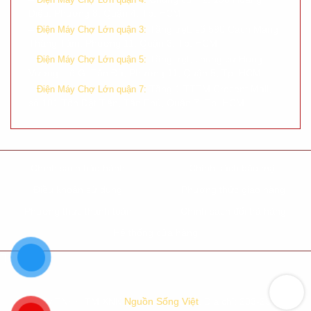
Diệu, Phường 8, Quận 4, Tp. HCM
–
Tầng trệt, số 590 Cách Mạng
Điện Máy Chợ Lớn quận 3:
Tháng Tám, Phường 11, Quận 3, Tp. HCM
–
Tầng trệt, chung cư Hùng
Điện Máy Chợ Lớn quận 5:
Vương, Lô G, Tản Đà, Phường 11, Quận 5, Tp. HCM
–
Tầng 1 TTTM Crecent Mall,
Điện Máy Chợ Lớn quận 7:
số 101 Tôn Dật Tiên, Tân Phú, Quận 7, Tp. HCM
Chính sách bảo hành
Chính sách bảo mật
Điều khoản sử dụng
Phương thức giao hàng
Phương thức thanh toán
Chính sách đổi trả hàng
Hệ thống cửa hàng
Công Ty TNHH TM XNK
Nguồn Sống Việt
. Địa chỉ: 233-235-237