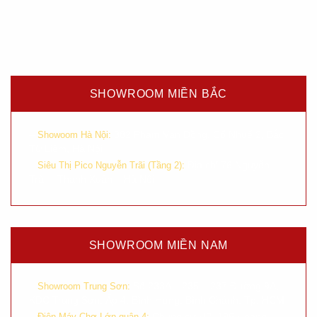
SHOWROOM MIỀN BẮC
–
382 Phạm Văn Đồng, Cổ Nhuế 2, Bắc
Showoom Hà Nội:
Từ Liêm, Hà Nội
–
Địa chỉ 76 Nguyễn
Siêu Thị Pico Nguyễn Trãi (Tầng 2):
Trãi – Thanh Xuân – Hà Nội
SHOWROOM MIỀN NAM
–
Số 233A – 235 – 237 Đường 9A,
Showroom Trung Sơn:
KDC Trung Sơn, Ấp 4, Bình Hưng, Bình Chánh, Tp. HCM
–
Chung cư H2, 196 Hoàng
Điện Máy Chợ Lớn quận 4: