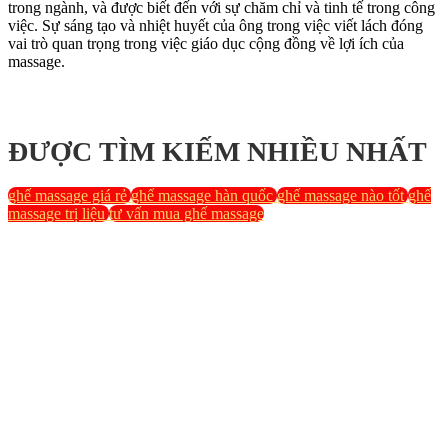
trong ngành, và được biết đến với sự chăm chỉ và tinh tế trong công
việc. Sự sáng tạo và nhiệt huyết của ông trong việc viết lách đóng
vai trò quan trọng trong việc giáo dục cộng đồng về lợi ích của
massage.
ĐƯỢC TÌM KIẾM NHIỀU NHẤT
ghế massage giá rẻ
ghế massage hàn quốc
ghế massage nào tốt
ghế
massage trị liệu
tư vấn mua ghế massage