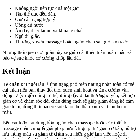
Không ngồi liên tục quá một giờ.
Tập thể dục đều đặn.
Giữ cân nặng hợp lý.
Uống đủ nước.
Ăn đầy đủ vitamin và khoáng chất.
Ngủ đủ giấc.
Thường xuyên massage hoặc ngâm chân sau giờ làm việc.
Những thói quen đơn giản này sẽ giúp cải thiện tuần hoàn máu và
bảo vệ sức khỏe cơ xương khớp lâu dài.
Kết luận
Tê chân
khi ngồi lâu là tình trạng phổ biến nhưng hoàn toàn có thể
cải thiện nếu bạn thay đổi thói quen sinh hoạt và tăng cường vận
động. Việc ngồi đúng tư thế, đứng dậy đi lại thường xuyên, kết hợp
giãn cơ và chăm sóc đôi chân đúng cách sẽ giúp giảm đáng kể cảm
giác tê bì, đồng thời bảo vệ sức khỏe hệ thần kinh và tuần hoàn
máu.
Bên cạnh đó, sử dụng bồn ngâm chân massage hoặc các thiết bị
massage chân cũng là giải pháp hữu ích giúp thư giãn cơ bắp, hỗ trợ
lưu thông máu và giảm
tê chân
sau những giờ làm việc hoặc di