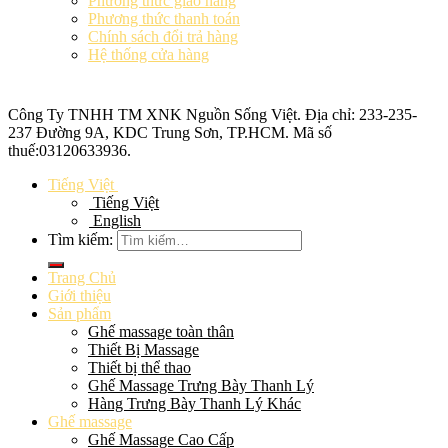
Phương thức giao hàng
Phương thức thanh toán
Chính sách đổi trả hàng
Hệ thống cửa hàng
Công Ty TNHH TM XNK
Nguồn Sống Việt
. Địa chỉ: 233-235-
237 Đường 9A, KDC Trung Sơn, TP.HCM. Mã số
thuế:
03120633936
.
Tiếng Việt
Tiếng Việt
English
Tìm kiếm:
Trang Chủ
Giới thiệu
Sản phẩm
Ghế massage toàn thân
Thiết Bị Massage
Thiết bị thể thao
Ghế Massage Trưng Bày Thanh Lý
Hàng Trưng Bày Thanh Lý Khác
Ghế massage
Ghế Massage Cao Cấp