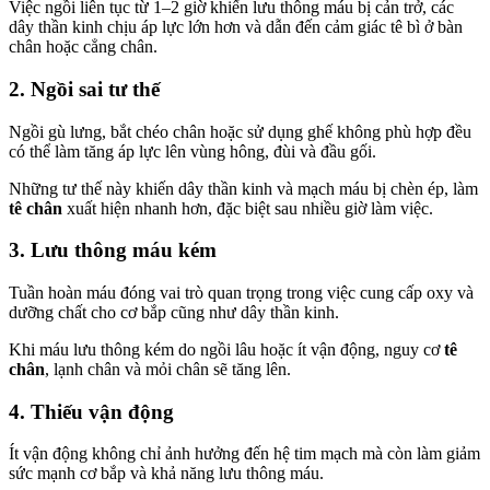
Việc ngồi liên tục từ 1–2 giờ khiến lưu thông máu bị cản trở, các
dây thần kinh chịu áp lực lớn hơn và dẫn đến cảm giác tê bì ở bàn
chân hoặc cẳng chân.
2. Ngồi sai tư thế
Ngồi gù lưng, bắt chéo chân hoặc sử dụng ghế không phù hợp đều
có thể làm tăng áp lực lên vùng hông, đùi và đầu gối.
Những tư thế này khiến dây thần kinh và mạch máu bị chèn ép, làm
tê chân
xuất hiện nhanh hơn, đặc biệt sau nhiều giờ làm việc.
3. Lưu thông máu kém
Tuần hoàn máu đóng vai trò quan trọng trong việc cung cấp oxy và
dưỡng chất cho cơ bắp cũng như dây thần kinh.
Khi máu lưu thông kém do ngồi lâu hoặc ít vận động, nguy cơ
tê
chân
, lạnh chân và mỏi chân sẽ tăng lên.
4. Thiếu vận động
Ít vận động không chỉ ảnh hưởng đến hệ tim mạch mà còn làm giảm
sức mạnh cơ bắp và khả năng lưu thông máu.