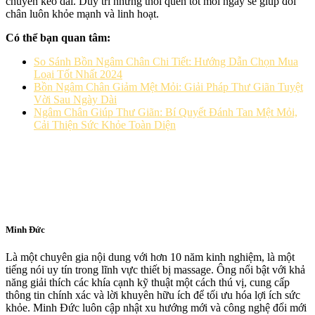
chuyển kéo dài. Duy trì những thói quen tốt mỗi ngày sẽ giúp đôi
chân luôn khỏe mạnh và linh hoạt.
Có thể bạn quan tâm:
So Sánh Bồn Ngâm Chân Chi Tiết: Hướng Dẫn Chọn Mua
Loại Tốt Nhất 2024
Bồn Ngâm Chân Giảm Mệt Mỏi: Giải Pháp Thư Giãn Tuyệt
Vời Sau Ngày Dài
Ngâm Chân Giúp Thư Giãn: Bí Quyết Đánh Tan Mệt Mỏi,
Cải Thiện Sức Khỏe Toàn Diện
Minh Đức
Là một chuyên gia nội dung với hơn 10 năm kinh nghiệm, là một
tiếng nói uy tín trong lĩnh vực thiết bị massage. Ông nổi bật với khả
năng giải thích các khía cạnh kỹ thuật một cách thú vị, cung cấp
thông tin chính xác và lời khuyên hữu ích để tối ưu hóa lợi ích sức
khỏe. Minh Đức luôn cập nhật xu hướng mới và công nghệ đổi mới