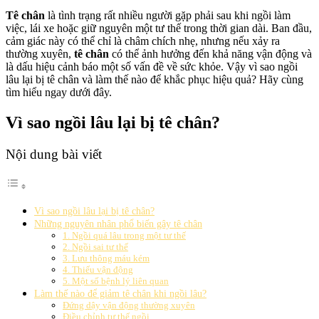
Tê chân
là tình trạng rất nhiều người gặp phải sau khi ngồi làm
việc, lái xe hoặc giữ nguyên một tư thế trong thời gian dài. Ban đầu,
cảm giác này có thể chỉ là châm chích nhẹ, nhưng nếu xảy ra
thường xuyên,
tê chân
có thể ảnh hưởng đến khả năng vận động và
là dấu hiệu cảnh báo một số vấn đề về sức khỏe. Vậy vì sao ngồi
lâu lại bị tê chân và làm thế nào để khắc phục hiệu quả? Hãy cùng
tìm hiểu ngay dưới đây.
Vì sao ngồi lâu lại bị tê chân?
Nội dung bài viết
Vì sao ngồi lâu lại bị tê chân?
Những nguyên nhân phổ biến gây tê chân
1. Ngồi quá lâu trong một tư thế
2. Ngồi sai tư thế
3. Lưu thông máu kém
4. Thiếu vận động
5. Một số bệnh lý liên quan
Làm thế nào để giảm tê chân khi ngồi lâu?
Đứng dậy vận động thường xuyên
Điều chỉnh tư thế ngồi