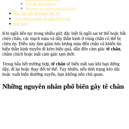
Tập các bài giãn cơ
Massage và ngâm chân nước ấm
Khi nào cần đi khám bác sĩ?
Cách phòng ngừa tê chân hiệu quả
Kết luận
Khi ngồi liên tục trong nhiều giờ, đặc biệt là ngồi sai tư thế hoặc bắt
chéo chân, các mạch máu và dây thần kinh ở vùng chân có thể bị
chèn ép. Điều này làm giảm lưu lượng máu đến chân và khiến tín
hiệu thần kinh truyền đi kém hiệu quả, dẫn đến cảm giác
tê chân
,
châm chích hoặc mất cảm giác tạm thời.
Trong hầu hết trường hợp,
tê chân
sẽ biến mất sau khi bạn đứng
dậy, đi lại hoặc thay đổi tư thế. Tuy nhiên, nếu tình trạng kéo dài
hoặc xuất hiện thường xuyên, bạn không nên chủ quan.
Những nguyên nhân phổ biến gây tê chân