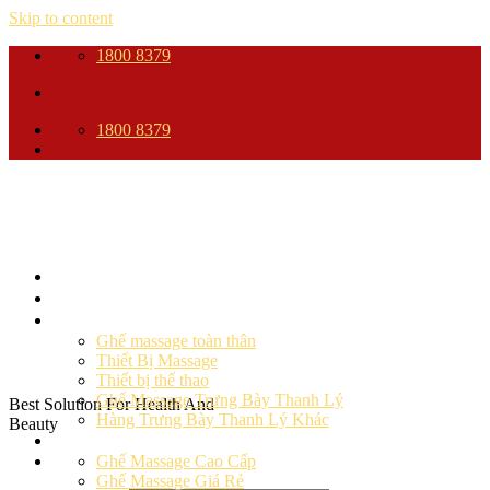
Skip to content
1800 8379
1800 8379
Trang Chủ
Giới thiệu
Sản phẩm
Ghế massage toàn thân
Thiết Bị Massage
Thiết bị thể thao
Ghế Massage Trưng Bày Thanh Lý
Best Solution For Health And
Hàng Trưng Bày Thanh Lý Khác
Beauty
Ghế massage
Ghế Massage Cao Cấp
Ghế Massage Giá Rẻ