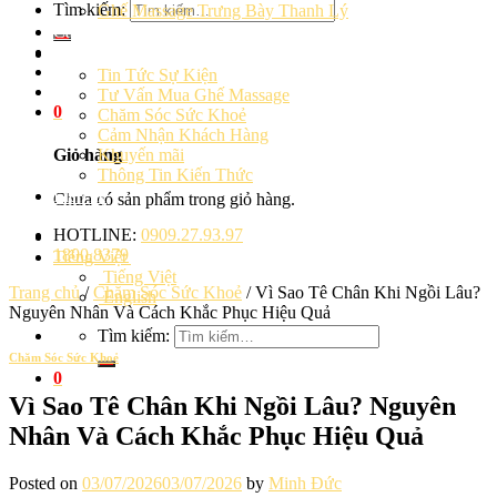
Tìm kiếm:
Ghế Massage Trưng Bày Thanh Lý
Cảm Nhận Khách Hàng
Blog
Tin Tức Sự Kiện
Tư Vấn Mua Ghế Massage
0
Chăm Sóc Sức Khoẻ
Cảm Nhận Khách Hàng
Khuyến mãi
Giỏ hàng
Thông Tin Kiến Thức
Liên hệ
Chưa có sản phẩm trong giỏ hàng.
HOTLINE:
0909.27.93.97
1800.8379
Tiếng Việt
Tiếng Việt
Trang chủ
/
Chăm Sóc Sức Khoẻ
/
Vì Sao Tê Chân Khi Ngồi Lâu?
English
Nguyên Nhân Và Cách Khắc Phục Hiệu Quả
Tìm kiếm:
Chăm Sóc Sức Khoẻ
0
Vì Sao Tê Chân Khi Ngồi Lâu? Nguyên
Nhân Và Cách Khắc Phục Hiệu Quả
Posted on
03/07/2026
03/07/2026
by
Minh Đức