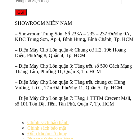
SHOWROOM MIỀN NAM
–
Showroom Trung Sơn:
Số 233A – 235 – 237 Đường 9A,
KDC Trung Sơn, Ấp 4, Bình Hưng, Bình Chánh, Tp. HCM
–
Điện Máy Chợ Lớn quận 4:
Chung cư H2, 196 Hoàng
Diệu, Phường 8, Quận 4, Tp. HCM
–
Điện Máy Chợ Lớn quận 3:
Tầng trệt, số 590 Cách Mạng
Tháng Tám, Phường 11, Quận 3, Tp. HCM
–
Điện Máy Chợ Lớn quận 5:
Tầng trệt, chung cư Hùng
Vương, Lô G, Tản Đà, Phường 11, Quận 5, Tp. HCM
–
Điện Máy Chợ Lớn quận 7:
Tầng 1 TTTM Crecent Mall,
số 101 Tôn Dật Tiên, Tân Phú, Quận 7, Tp. HCM
Chính sách bảo hành
Chính sách bảo mật
Điều khoản sử dụng