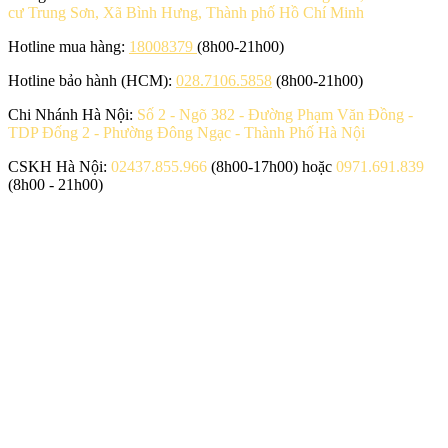
cư Trung Sơn, Xã Bình Hưng, Thành phố Hồ Chí Minh
Hotline mua hàng:
18008379
(8h00-21h00)
Hotline bảo hành (HCM):
028.7106.5858
(8h00-21h00)
Chi Nhánh Hà Nội:
Số 2 - Ngõ 382 - Đường Phạm Văn Đồng -
TDP Đống 2 - Phường Đông Ngạc - Thành Phố Hà Nội
CSKH Hà Nội:
02437.855.966
(8h00-17h00) hoặc
0971.691.839
(8h00 - 21h00)