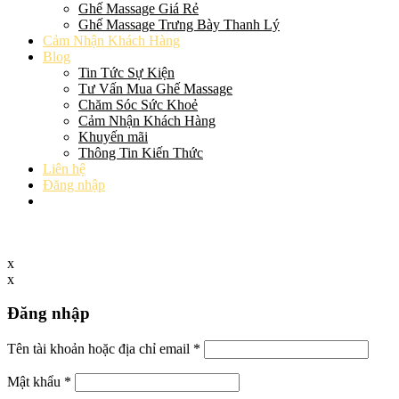
Ghế Massage Giá Rẻ
Ghế Massage Trưng Bày Thanh Lý
Cảm Nhận Khách Hàng
Blog
Tin Tức Sự Kiện
Tư Vấn Mua Ghế Massage
Chăm Sóc Sức Khoẻ
Cảm Nhận Khách Hàng
Khuyến mãi
Thông Tin Kiến Thức
Liên hệ
Đăng nhập
x
x
Đăng nhập
Tên tài khoản hoặc địa chỉ email
*
Mật khẩu
*