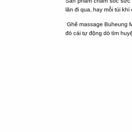
Sản phẩm chăm sóc sức kh
lăn đi qua, hay mỗi túi kh
Ghế massage Buheung MK-9
đó cái tự động dò tìm hu