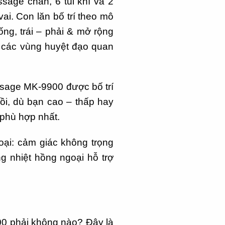
ssage chân, 6 túi khí và 2
vai. Con lăn bố trí theo mô
ng, trái – phải & mở rộng
o các vùng huyệt đạo quan
ssage MK-9900 được bố trí
gồi, dù bạn cao – thấp hay
 phù hợp nhất.
ại: cảm giác không trọng
g nhiệt hồng ngoại hỗ trợ
00 phải không nào? Đây là