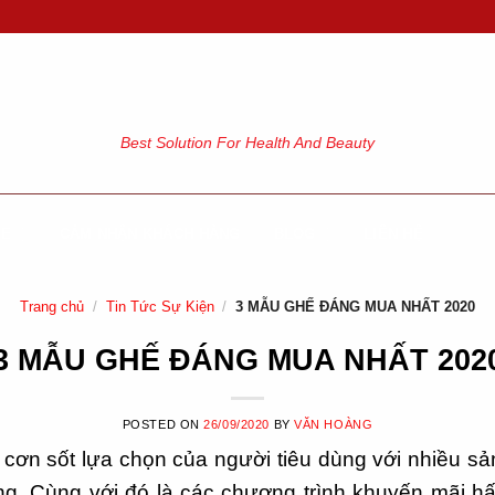
Best Solution For Health And Beauty
GE
CẢM NHẬN KHÁCH HÀNG
BLOG
LIÊN HỆ
Trang chủ
/
Tin Tức Sự Kiện
/
3 MẪU GHẾ ĐÁNG MUA NHẤT 2020
3 MẪU GHẾ ĐÁNG MUA NHẤT 202
POSTED ON
26/09/2020
BY
VĂN HOÀNG
ơn sốt lựa chọn của người tiêu dùng với nhiều sả
ạng. Cùng với đó là các chương trình khuyến mãi 