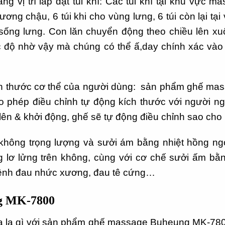
g vị trí lắp đặt túi khí: Các túi khí tại khu vực ma
g chậu, 6 túi khi cho vùng lưng, 6 túi còn lại tại 
sống lưng. Con lăn chuyển động theo chiều lên xuố
 góc độ nhờ vậy mà chúng có thể ấ,day chính xác và
ích thước cơ thể của người dùng: sản phẩm ghế ma
ho phép điều chỉnh tự động kích thước với người n
lên & khởi động, ghế sẽ tự động điều chỉnh sao cho
ông trọng lượng và sưởi ám bằng nhiệt hồng ngo
 lơ lửng trên không, cùng với cơ chế sưởi ấm bằn
bệnh đau nhức xương, đau tê cứng…
g MK-7800
xa lạ gì với sản phẩm ghế massage Buheung MK-78