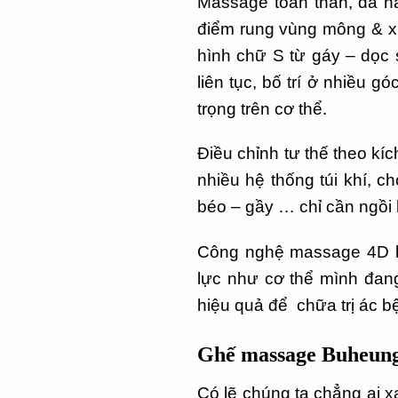
Massage toàn thân, đa năn
điểm rung vùng mông & xươn
hình chữ S từ gáy – dọc 
liên tục, bố trí ở nhiều
trọng trên cơ thể.
Điều chỉnh tư thế theo k
nhiều hệ thống túi khí, c
béo – gầy … chỉ cần ngồi 
Công nghệ massage 4D kh
lực như cơ thể mình đang
hiệu quả để chữa trị ác 
Ghế massage Buheun
Có lẽ chúng ta chẳng ai 