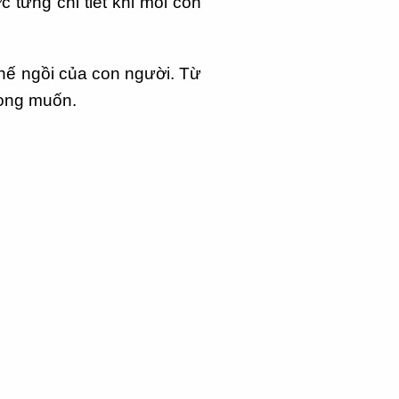
từng chi tiết khi mỗi con
hế ngồi của con người. Từ
mong muốn.