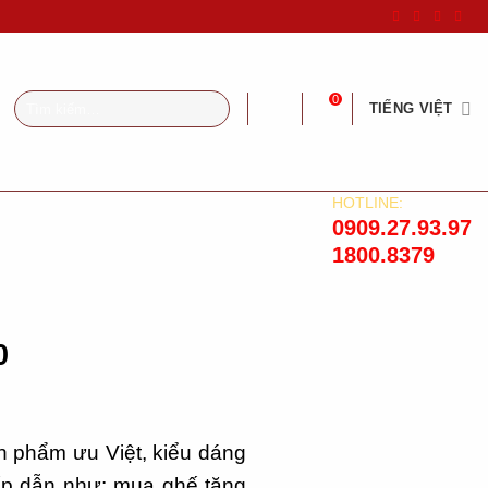
Tìm
0
TIẾNG VIỆT
kiếm:
HOTLINE:
0909.27.93.97
1800.8379
0
n phẩm ưu Việt, kiểu dáng
hấp dẫn như: mua ghế tặng