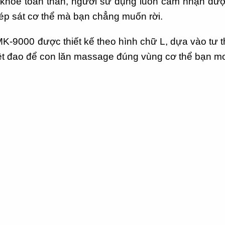
ỏe toàn thân, người sử dụng luôn cảm nhận được 
í ép sát cơ thể mà bạn chẳng muốn rời.
000 được thiết kế theo hình chữ L, dựa vào tư t
yệt đao để con lăn massage đúng vùng cơ thể bạn 