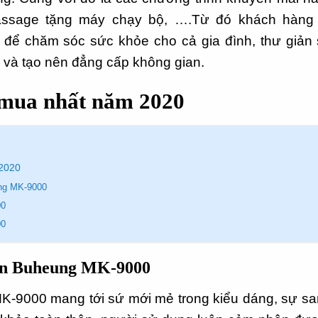
ssage tặng máy chạy bộ, ….Từ đó khách hàng
ể chăm sóc sức khỏe cho cả gia đình, thư giản
ệu và tạo nên đẳng cấp không gian.
 mua nhất năm 2020
2020
ng MK-9000
00
00
ân Buheung MK-9000
9000 mang tới sứ mới mẻ trong kiểu dáng, sự sang