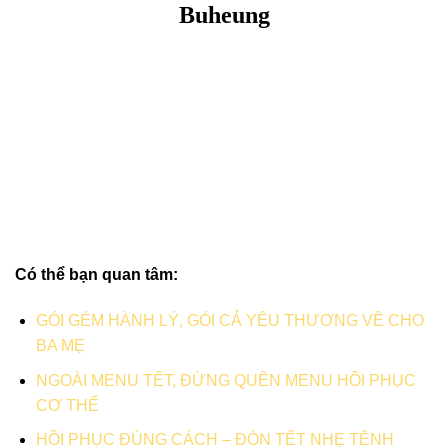
Buheung
Có thể bạn quan tâm:
GÓI GÉM HÀNH LÝ, GÓI CẢ YÊU THƯƠNG VỀ CHO
BA MẸ
NGOÀI MENU TẾT, ĐỪNG QUÊN MENU HỒI PHỤC
CƠ THỂ
HỒI PHỤC ĐÚNG CÁCH – ĐÓN TẾT NHẸ TÊNH