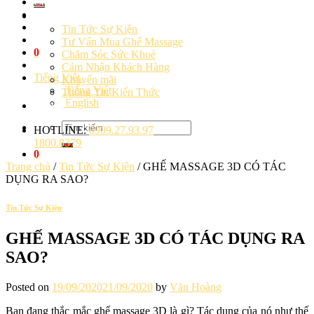
Cảm Nhận Khách Hàng
Blog
Tin Tức Sự Kiện
Tư Vấn Mua Ghế Massage
0
Chăm Sóc Sức Khoẻ
Cảm Nhận Khách Hàng
Tiếng Việt
Khuyến mãi
Tiếng Việt
Thông Tin Kiến Thức
English
Liên hệ
Tìm
HOTLINE:
0909.27.93.97
kiếm:
1800.8379
0
Trang chủ
/
Tin Tức Sự Kiện
/
GHẾ MASSAGE 3D CÓ TÁC
DỤNG RA SAO?
Tin Tức Sự Kiện
GHẾ MASSAGE 3D CÓ TÁC DỤNG RA
SAO?
Posted on
19/09/2020
21/09/2020
by
Văn Hoàng
Bạn đang thắc mắc ghế massage 3D là gì? Tác dụng của nó như thế