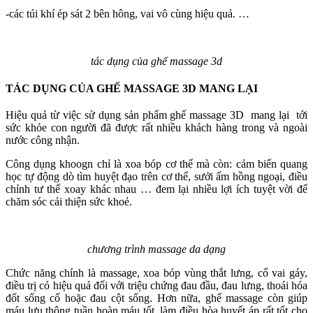
-các túi khí ép sát 2 bên hông, vai vô cùng hiệu quả. …
tác dụng của ghế massage 3d
TÁC DỤNG CỦA GHẾ MASSAGE 3D MANG LẠI
Hiệu quả từ việc sử dụng sản phẩm ghế massage 3D mang lại tới
sức khỏe con người đã được rất nhiều khách hàng trong và ngoài
nước công nhận.
Công dụng khoogn chỉ là xoa bóp cơ thể mà còn: cảm biến quang
học tự động dò tìm huyệt đạo trên cơ thể, sưởi ấm hồng ngoại, điều
chỉnh tư thế xoay khác nhau … đem lại nhiều lợi ích tuyệt vời để
chăm sóc cải thiện sức khoẻ.
chương trình massage da dạng
Chức năng chính là massage, xoa bóp vùng thắt lưng, cổ vai gáy,
điều trị có hiệu quả đối với triệu chứng đau đầu, đau lưng, thoái hóa
đốt sống cổ hoặc đau cột sống. Hơn nữa, ghế massage còn giúp
máu lưu thông tuần hoàn máu tốt, làm điều hòa huyết áp rất tốt cho