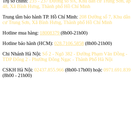
Trụ sở chính:
235 - 237 Đường số 9A, Khu dân cư Trung Sơn, ấp
48, Xã Bình Hưng, Thành phố Hồ Chí Minh
Trung tâm bảo hành TP. Hồ Chí Minh:
208 Đường số 7, Khu dân
cư Trung Sơn, Xã Bình Hưng, Thành phố Hồ Chí Minh
Hotline mua hàng:
18008379
(8h00-21h00)
Hotline bảo hành (HCM):
028.7106.5858
(8h00-21h00)
Chi Nhánh Hà Nội:
Số 2 - Ngõ 382 - Đường Phạm Văn Đồng -
TDP Đống 2 - Phường Đông Ngạc - Thành Phố Hà Nội
CSKH Hà Nội:
02437.855.966
(8h00-17h00) hoặc
0971.691.839
(8h00 - 21h00)