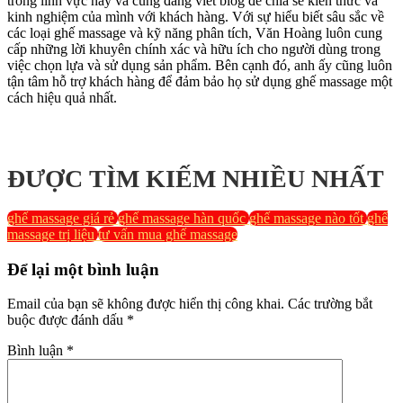
trong lĩnh vực này và cũng đang viết blog để chia sẻ kiến thức và
kinh nghiệm của mình với khách hàng. Với sự hiểu biết sâu sắc về
các loại ghế massage và kỹ năng phân tích, Văn Hoàng luôn cung
cấp những lời khuyên chính xác và hữu ích cho người dùng trong
việc chọn lựa và sử dụng sản phẩm. Bên cạnh đó, anh ấy cũng luôn
tận tâm hỗ trợ khách hàng để đảm bảo họ sử dụng ghế massage một
cách hiệu quả nhất.
ĐƯỢC TÌM KIẾM NHIỀU NHẤT
ghế massage giá rẻ
ghế massage hàn quốc
ghế massage nào tốt
ghế
massage trị liệu
tư vấn mua ghế massage
Để lại một bình luận
Email của bạn sẽ không được hiển thị công khai.
Các trường bắt
buộc được đánh dấu
*
Bình luận
*