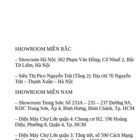
SHOWROOM MIỀN BẮC
–
Showoom Hà Nội:
382 Phạm Văn Đồng, Cổ Nhuế 2, Bắc
Từ Liêm, Hà Nội
–
Siêu Thị Pico Nguyễn Trãi (Tầng 2):
Địa chỉ 76 Nguyễn
Trãi – Thanh Xuân – Hà Nội
SHOWROOM MIỀN NAM
–
Showroom Trung Sơn:
Số 233A – 235 – 237 Đường 9A,
KDC Trung Sơn, Ấp 4, Bình Hưng, Bình Chánh, Tp. HCM
–
Điện Máy Chợ Lớn quận 4:
Chung cư H2, 196 Hoàng
Diệu, Phường 8, Quận 4, Tp. HCM
–
Điện Máy Chợ Lớn quận 3:
Tầng trệt, số 590 Cách Mạng