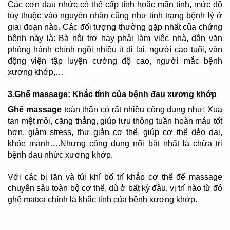
Các cơn đau nhức có thể cấp tính hoặc mãn tính, mức độ
tùy thuộc vào nguyên nhân cũng như tình trạng bệnh lý ở
giai đoạn nào. Các đối tượng thường gặp nhất của chứng
bệnh này là: Bà nội trợ hay phải làm việc nhà, dân văn
phòng hành chính ngồi nhiều ít đi lại, người cao tuổi, vận
động viện tập luyện cường độ cao, người mắc bệnh
xương khớp,…
3.Ghế massage: Khắc tính của bệnh đau xương khớp
Ghế massage
toàn thân có rất nhiều công dụng như: Xua
tan mệt mỏi, căng thẳng, giúp lưu thông tuần hoàn máu tốt
hơn, giảm stress, thư giản cơ thể, giúp cơ thể dẻo dai,
khỏe mạnh….Nhưng công dụng nổi bật nhất là chữa trị
bệnh đau nhức xương khớp.
Với các bi lăn và túi khí bố trí khắp cơ thể để massage
chuyên sâu toàn bộ cơ thể, dù ở bất kỳ đâu, vị trí nào từ đó
ghế matxa chính là khắc tinh của bệnh xương khớp.