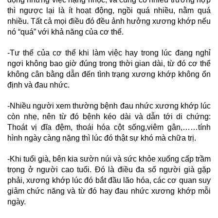
thì ngược lại là ít hoạt động, ngồi quá nhiều, nằm quá
nhiều. Tất cả mọi điều đó đều ảnh hưởng xương khớp nếu
nó “quá” với khả năng của cơ thể.
-Tư thế của cơ thể khi làm việc hay trong lúc đang nghỉ
ngơi không bao giờ đúng trong thời gian dài, từ đó cơ thể
không cân bằng dẫn đến tình trạng xương khớp không ổn
định và đau nhức.
-Nhiều người xem thường bệnh đau nhức xương khớp lúc
còn nhẹ, nên từ đó bệnh kéo dài và dẫn tới di chứng:
Thoát vị đĩa đệm, thoái hóa cột sống,viêm gân,……tính
hình ngày càng nặng thì lúc đó thật sự khó mà chữa trị.
-Khi tuổi già, bên kia sườn núi và sức khỏe xuống cấp trầm
trọng ở người cao tuổi. Đó là điều đa số người già gặp
phải, xương khớp lúc đó bắt đầu lão hóa, các cơ quan suy
giảm chức năng và từ đó hay đau nhức xương khớp mỗi
ngày.