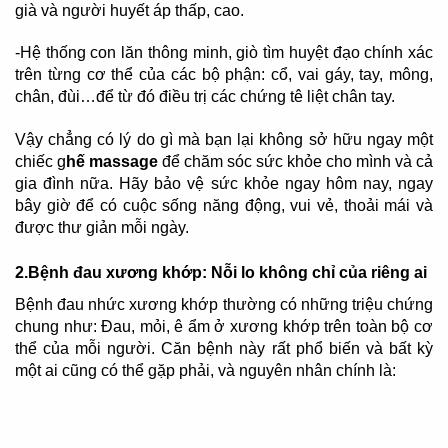
già và người huyết áp thấp, cao.
-Hệ thống con lăn thông minh, giò tìm huyệt đạo chính xác
trên từng cơ thể của các bộ phận: cổ, vai gáy, tay, mông,
chân, đùi…để từ đó điều trị các chứng tê liệt chân tay.
Vậy chẳng có lý do gì mà bạn lại không sở hữu ngay một
chiếc g
hế massage
để chăm sóc sức khỏe cho mình và cả
gia đình nữa. Hãy bảo vệ sức khỏe ngay hôm nay, ngay
bây giờ để có cuộc sống năng động, vui vẻ, thoải mái và
được thư giản mỗi ngày.
2.Bệnh đau xương khớp: Nỗi lo không chỉ của riêng ai
Bệnh đau nhức xương khớp thường có những triệu chứng
chung như: Đau, mỏi, ê ẩm ở xương khớp trên toàn bộ cơ
thể của mỗi người. Căn bệnh này rất phổ biến và bất kỳ
một ai cũng có thể gặp phải, và nguyên nhân chính là: