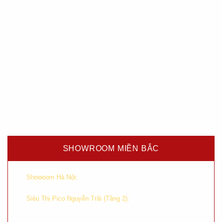
SHOWROOM MIỀN BẮC
–
382 Phạm Văn Đồng, Cổ Nhuế 2, Bắc
Showoom Hà Nội:
Từ Liêm, Hà Nội
–
Địa chỉ 76 Nguyễn
Siêu Thị Pico Nguyễn Trãi (Tầng 2):
Trãi – Thanh Xuân – Hà Nội