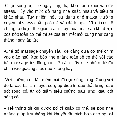
-Cuộc sống bộn bề ngày nay, thật khó tránh khỏi vấn đề
stress. Tùy vào mức độ nặng nhẹ khác nhau và điều trị
khác nhau. Tuy nhiên, nếu sử dụng ghế matxa thường
xuyên thì stress chẳng còn là vấn đề lo ngại. Vì khi cơ thể
chúng ta được thư giản, cảm thấy thoải mái sau khi được
xoa bóp toàn cơ thể thì sẽ xua tan mệt mỏi cũng như căng
thẳng ngay lập tức.
-Chế độ massage chuyên sâu, dễ dàng đưa cơ thể chìm
vào giấc ngủ. Xoa bóp nhẹ nhàng toàn bộ cơ thể với các
bài massage tự động, cơ thể cảm thấy nhẹ nhõm, từ đó
chìm vào giấc ngủ lúc nào không hay.
-Với những con lăn mềm mại, đi dọc sống lưng. Cùng với
đó là các bài ấn huyệt sẽ giúp điều trị đau thắt lưng, đau
đốt sóng cổ, từ đó giảm triệu chứng đau lưng, đau đốt
sống cổ.
– Hệ thống túi khí được bố trí khắp cơ thể, sẽ bóp nhẹ
nhàng giúp lưu thông khí khuyết rất thích hợp cho người