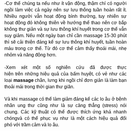
-Cơ thể chúng ta nếu như ít vận động, thậm chí có người
ngồi làm việc cả ngày nên sự lưu thông tuần hoàn rất ít.
Nhiều người vẫn hoạt động bình thường, tuy nhiên sự
hoạt động đó không thiên về hướng thể thao nên cơ bắp
không thư giản và sự lưu thông khí huyết trong cơ thể vẫn
suy giảm. Nếu một ngày bạn chỉ cần massage 15-30 phút
thì sẽ cải thiện đáng kể sự lưu thông khí huyết, tuần hoàn
máu trong cơ thể. Từ đó cơ thể cảm thấy thoái mái, nhẹ
nhỏm và năng động hơn.
-Xem xét một số nghiên cứu đã được thực
hiện trên những hiệu quả của bấm huyệt, có vẻ như các
loại
massage
chân, lưng khi ngồi chỉ đơn giản là làm bạn
thoải mái trong thời gian thư giãn.
Và khi massage có thể làm giảm đáng kể các lo âu ở bệnh
nhân ung thư cũng như là sự căng thẳng (stress) nói
chung. Các kỹ thuật có thể được thích ứng khá nhanh
chóngvà có thể phục vụ như là một cách hiệu quả đối
phó với trầm cảm và lo âu.