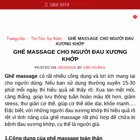
Skip
1800 8379
to
content
0
Trang chủ
/
Tin Tức Sự Kiện
/
GHẾ MASSAGE CHO NGƯỜI ĐAU
XƯƠNG KHỚP
GHẾ MASSAGE CHO NGƯỜI ĐAU XƯƠNG
KHỚP
POSTED ON
28/09/2020
BY
VĂN HOÀNG
Ghế massage
có rất nhiều công dụng và lợi ích mang lại
cho người dùng. Nếu bạn sử dụng thường xuyên 15-30
phút mỗi ngày thì hiệu quả sẽ thấy rõ: Xua tan mệt mỏi,
căng thẳng, giúp lưu thông tuần hoàn máu tốt hơn, giảm
stress, thư giản cơ thể, giúp cơ thể dỏe dai, khỏe mạnh….
Đặc biệt, với những người đau xương khớp thì hiệu quả rõ
rệt vì tính năng của ghế massage rất phù hợp để chữa trị
bệnh đau xương khớp, cụ thể là người già.
1.Công dụng của ghế massage toàn thân