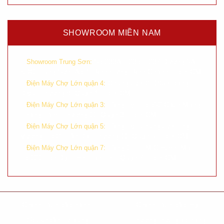
SHOWROOM MIỀN NAM
–
Số 233A – 235 – 237 Đường 9A,
Showroom Trung Sơn:
KDC Trung Sơn, Ấp 4, Bình Hưng, Bình Chánh, Tp. HCM
–
Chung cư H2, 196 Hoàng
Điện Máy Chợ Lớn quận 4:
Diệu, Phường 8, Quận 4, Tp. HCM
–
Tầng trệt, số 590 Cách Mạng
Điện Máy Chợ Lớn quận 3:
Tháng Tám, Phường 11, Quận 3, Tp. HCM
–
Tầng trệt, chung cư Hùng
Điện Máy Chợ Lớn quận 5:
Vương, Lô G, Tản Đà, Phường 11, Quận 5, Tp. HCM
–
Tầng 1 TTTM Crecent Mall,
Điện Máy Chợ Lớn quận 7:
số 101 Tôn Dật Tiên, Tân Phú, Quận 7, Tp. HCM
Chính sách bảo hành
Chính sách bảo mật
Điều khoản sử dụng
Phương thức giao hàng