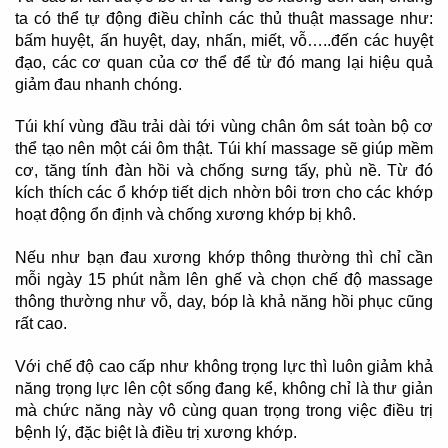
ta có thể tự động điều chỉnh các thủ thuật massage như:
bấm huyệt, ấn huyệt, day, nhấn, miết, vỗ…..đến các huyệt
đạo, các cơ quan của cơ thể để từ đó mang lại hiệu quả
giảm đau nhanh chóng.
Túi khí vùng đầu trải dài tới vùng chân ôm sát toàn bộ cơ
thể tạo nên một cái ôm thật. Túi khí massage sẽ giúp mềm
cơ, tăng tính đàn hồi và chống sưng tấy, phù nề. Từ đó
kích thích các ổ khớp tiết dịch nhờn bôi trơn cho các khớp
hoạt động ổn định và chống xương khớp bị khô.
Nếu như bạn đau xương khớp thông thường thì chỉ cần
mỗi ngày 15 phút nằm lên ghế và chọn chế độ massage
thông thường như vỗ, day, bóp là khả năng hồi phục cũng
rất cao.
Với chế độ cao cấp như không trọng lực thì luôn giảm khả
năng trọng lực lên cột sống đang kể, không chỉ là thư giản
mà chức năng này vô cùng quan trọng trong việc điều trị
bệnh lý, đặc biệt là điều trị xương khớp.