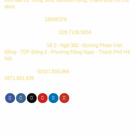
Khu dân cư Trung Sơn, Xã Bình Hưng, Thành phố Hồ Chí
Minh
Hotline mua hàng:
18008379
(8h00-21h00)
Hotline bảo hành (HCM):
028.7106.5858
(8h00-21h00)
Chi Nhánh Hà Nội:
Số 2 - Ngõ 382 - Đường Phạm Văn
Đồng - TDP Đống 2 - Phường Đông Ngạc - Thành Phố Hà
Nội
CSKH Hà Nội:
02437.855.966
(8h00-17h00) hoặc
0971.691.839
(8h00 - 21h00)